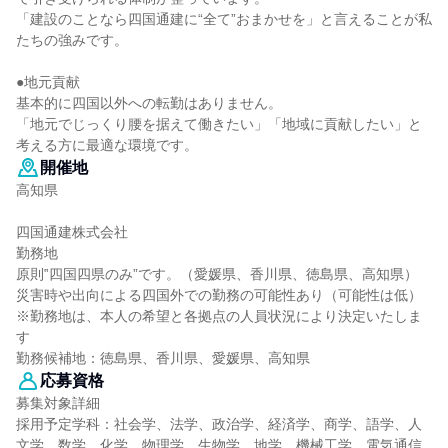
「建設のことなら四国通建に“全て”おまかせを」と言えることが私
たちの強みです。
●地元貢献
基本的に四国以外への転勤はありません。
「地元でじっくり腰を据えて働きたい」「地域に貢献したい」と
考える方に最適な環境です。
開催地
高知県
四国通建株式会社
勤務地
原則‟四国四県のみ”です。（愛媛県、香川県、徳島県、高知県）
災害時や出向による四国外での勤務の可能性あり（可能性は低）
※勤務地は、本人の希望と各拠点の人員状況により決定いたしま
す
勤務候補地：徳島県、香川県、愛媛県、高知県
応募資格
募集対象詳細
採用予定学科：社会学、法学、政治学、経済学、商学、語学、人
文学、数学、化学、物理学、生物学、地学、機械工学、電気通信