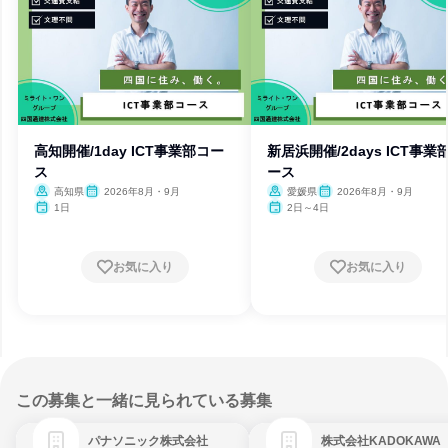
高知開催/1day ICT事業部コー
新居浜開催/2days ICT事業
ス
ース
高知県
2026年8月・9月
愛媛県
2026年8月・9月
1日
2日～4日
お気に入り
お気に入り
この募集と一緒に見られている募集
パナソニック株式会社
株式会社KADOKAWA