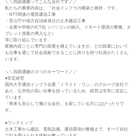
＼＼四国通建ってこんな会社です／／
私たちの事業内容は、「社会インフラの構築と維持」です。
・NTT関連の電気通信工事
・官公庁や地方自治体発注の土木建設工事
・企業や学校のICT化（パソコンの納入、リモート環境の整備、タ
ブレット授業の導入など）
等に取り組んでいます。
業務内容ごとに専門の部署を構えていますが、どの部署において
も仕事を通じて社会貢献できることに誇りを持つ社員がたくさん
います。
＼＼四国通建の３つのキーワード／／
●安定経営
国内大手通信インフラ企業「ミライト・ワン」のグループ会社で
あり、公共性の高い仕事を担っているため、経営は非常に安定し
ています。
「将来も安心して働ける会社」を探している方にはぴったりで
す。
●ワンストップ
土木工事から建設、電気設備、通信環境の整備まで、すべて自社
で引き受けられる体制が整っています。