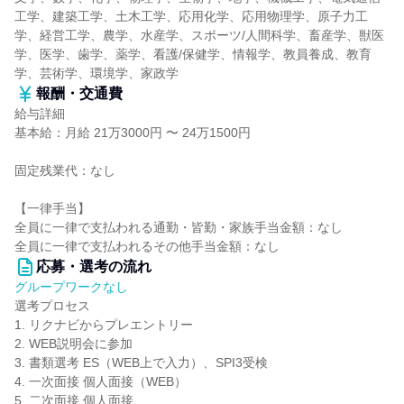
工学、建築工学、土木工学、応用化学、応用物理学、原子力工
学、経営工学、農学、水産学、スポーツ/人間科学、畜産学、獣医
学、医学、歯学、薬学、看護/保健学、情報学、教員養成、教育
学、芸術学、環境学、家政学
報酬・交通費
給与詳細
基本給：月給 21万3000円 〜 24万1500円
固定残業代：なし
【一律手当】
全員に一律で支払われる通勤・皆勤・家族手当金額：なし
全員に一律で支払われるその他手当金額：なし
応募・選考の流れ
グループワークなし
選考プロセス
1. リクナビからプレエントリー
2. WEB説明会に参加
3. 書類選考 ES（WEB上で入力）、SPI3受検
4. 一次面接 個人面接（WEB）
5. 二次面接 個人面接