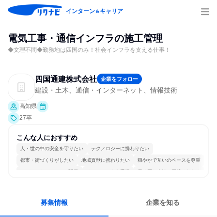
インターン
キャリア
＆
電気工事・通信インフラの施工管理
◆文理不問◆勤務地は四国のみ！社会インフラを支える仕事！
四国通建株式会社
企業をフォロー
建設・土木、通信・インターネット、情報技術
高知県
27卒
こんな人におすすめ
人・世の中の安全を守りたい
テクノロジーに携わりたい
都市・街づくりがしたい
地域貢献に携わりたい
穏やかで互いのペースを尊重
コミュニケーションが活発
チームワークを重視
長く同じ会社に居続けられる
一つの専門分野を極める
募集情報
企業を知る