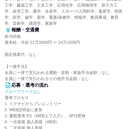
工学、建築工学、土木工学、応用化学、応用物理学、原子力工
学、経営工学、農学、水産学、スポーツ/人間科学、畜産学、獣医
学、医学、歯学、薬学、看護/保健学、情報学、教員養成、教育
学、芸術学、環境学、家政学
報酬・交通費
給与詳細
基本給：月給 21万3000円 〜 24万1500円
固定残業代：なし
【一律手当】
全員に一律で支払われる通勤・皆勤・家族手当金額：なし
全員に一律で支払われるその他手当金額：なし
応募・選考の流れ
グループワークなし
選考プロセス
1. リクナビからプレエントリー
2. WEB説明会に参加
3. 書類選考 ES（WEB上で入力）、SPI3受検
4. 一次面接 個人面接（WEB）
5. 二次面接 個人面接