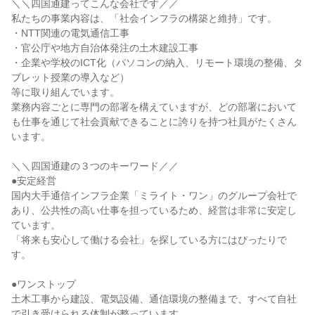
＼＼四国通建ってこんな会社です／／
私たちの事業内容は、「社会インフラの構築と維持」です。
・NTT関連の電気通信工事
・官公庁や地方自治体発注の土木建設工事
・企業や学校のICT化（パソコンの納入、リモート環境の整備、タ
ブレット授業の導入など）
等に取り組んでいます。
業務内容ごとに専門の部署を構えていますが、どの部署において
も仕事を通じて社会貢献できることに誇りを持つ社員がたくさん
います。
＼＼四国通建の３つのキーワード／／
●安定経営
国内大手通信インフラ企業「ミライト・ワン」のグループ会社で
あり、公共性の高い仕事を担っているため、経営は非常に安定し
ています。
「将来も安心して働ける会社」を探している方にはぴったりで
す。
●ワンストップ
土木工事から建設、電気設備、通信環境の整備まで、すべて自社
で引き受けられる体制が整っています。