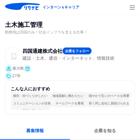
インターン
キャリア
＆
土木施工管理
勤務地は四国のみ！社会インフラを支える仕事！
四国通建株式会社
企業をフォロー
建設・土木、通信・インターネット、情報技術
香川県
27卒
こんな人におすすめ
都市・街づくりがしたい
地域貢献に携わりたい
穏やかで互いのペースを尊重
コミュニケーションが活発
チームワークを重視
長く同じ会社に居続けられる
一つの専門分野を極める
募集情報
企業を知る