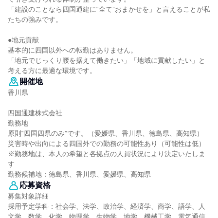
「建設のことなら四国通建に“全て”おまかせを」と言えることが私
たちの強みです。
●地元貢献
基本的に四国以外への転勤はありません。
「地元でじっくり腰を据えて働きたい」「地域に貢献したい」と
考える方に最適な環境です。
開催地
香川県
四国通建株式会社
勤務地
原則‟四国四県のみ”です。（愛媛県、香川県、徳島県、高知県）
災害時や出向による四国外での勤務の可能性あり（可能性は低）
※勤務地は、本人の希望と各拠点の人員状況により決定いたしま
す
勤務候補地：徳島県、香川県、愛媛県、高知県
応募資格
募集対象詳細
採用予定学科：社会学、法学、政治学、経済学、商学、語学、人
文学、数学、化学、物理学、生物学、地学、機械工学、電気通信