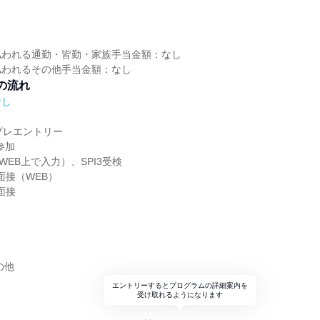
し
払われる通勤・皆勤・家族手当金額：なし
払われるその他手当金額：なし
の流れ
なし
らプレエントリー
参加
（WEB上で入力）、SPI3受検
人面接（WEB）
面接
の他
エントリーするとプログラムの詳細案内を
受け取れるようになります