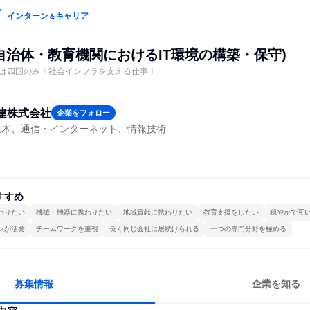
インターン
キャリア
＆
(自治体・教育機関におけるIT環境の構築・保守)
は四国のみ！社会インフラを支える仕事！
建株式会社
企業をフォロー
土木、通信・インターネット、情報技術
すすめ
わりたい
機械・機器に携わりたい
地域貢献に携わりたい
教育支援をしたい
穏やかで互
ンが活発
チームワークを重視
長く同じ会社に居続けられる
一つの専門分野を極める
募集情報
企業を知る