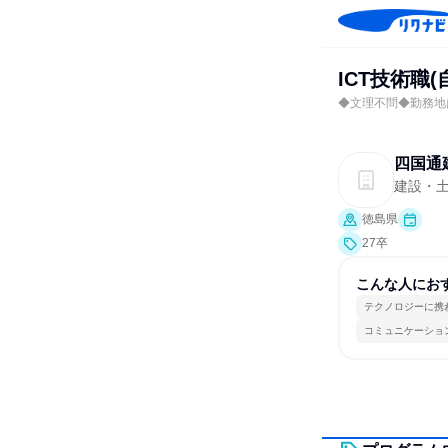
ICT技術職
◆文理不問◆勤務地
四国通
建設・
徳島県
27卒
こんな人にお
テクノロジーに携
コミュニケーショ