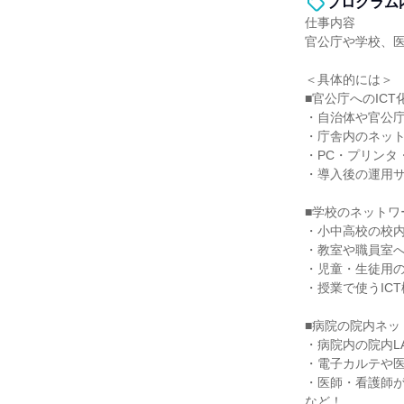
プログラム
仕事内容
官公庁や学校、医
＜具体的には＞
■官公庁へのIC
・自治体や官公庁
・庁舎内のネット
・PC・プリンタ
・導入後の運用
■学校のネットワ
・小中高校の校内
・教室や職員室へ
・児童・生徒用の
・授業で使うIC
■病院の院内ネッ
・病院内の院内LA
・電子カルテや
・医師・看護師が
など！