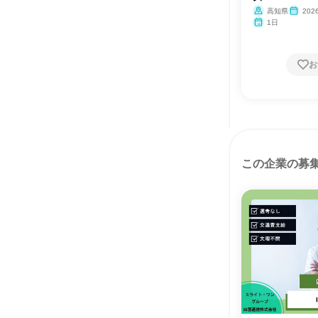
高知県
20
1日
お
この企業の募