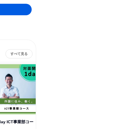
すべて見る
ay ICT事業部コー
新居浜開催/2days ICT事業部コ
宇和島開催
ース
ース