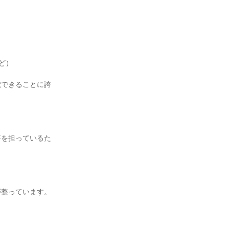
ど）
献できることに誇
事を担っているた
が整っています。