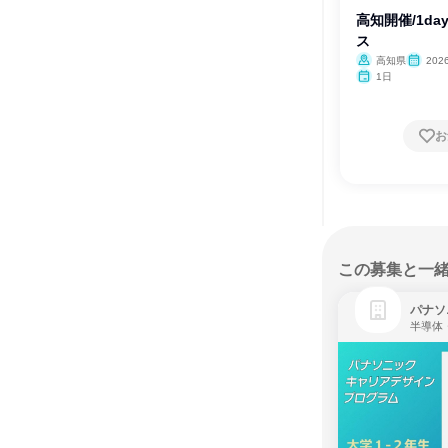
高知開催/1da
ス
高知県
20
1日
お
この募集と一
パナソ
半導体