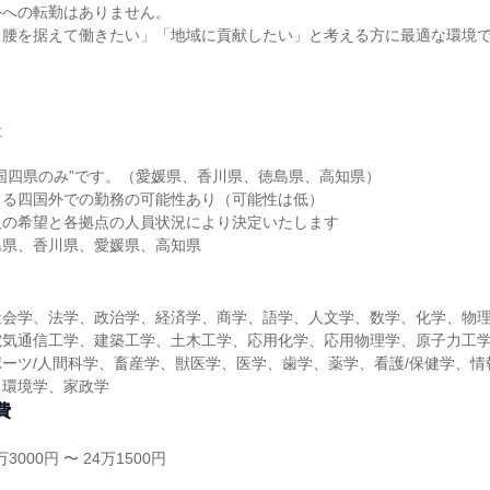
外への転勤はありません。
り腰を据えて働きたい」「地域に貢献したい」と考える方に最適な環境
社
国四県のみ”です。（愛媛県、香川県、徳島県、高知県）
よる四国外での勤務の可能性あり（可能性は低）
人の希望と各拠点の人員状況により決定いたします
島県、香川県、愛媛県、高知県
社会学、法学、政治学、経済学、商学、語学、人文学、数学、化学、物
電気通信工学、建築工学、土木工学、応用化学、応用物理学、原子力工
ーツ/人間科学、畜産学、獣医学、医学、歯学、薬学、看護/保健学、情
、環境学、家政学
費
3000円 〜 24万1500円