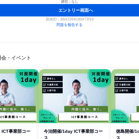
締切：なし
エントリー画面へ
原稿ID：
88d3264cdb973f18
問題を報告する
明会・イベント
y ICT事業部コー
今治開催/1day ICT事業部コー
徳島開催/1d
ス
ス