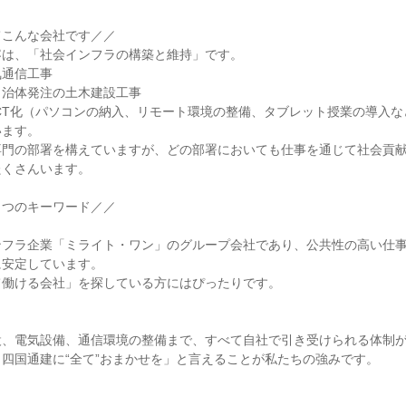
てこんな会社です／／
容は、「社会インフラの構築と維持」です。
気通信工事
自治体発注の土木建設工事
CT化（パソコンの納入、リモート環境の整備、タブレット授業の導入な
います。
専門の部署を構えていますが、どの部署においても仕事を通じて社会貢
たくさんいます。
３つのキーワード／／
ンフラ企業「ミライト・ワン」のグループ会社であり、公共性の高い仕
に安定しています。
て働ける会社」を探している方にはぴったりです。
設、電気設備、通信環境の整備まで、すべて自社で引き受けられる体制
四国通建に“全て”おまかせを」と言えることが私たちの強みです。