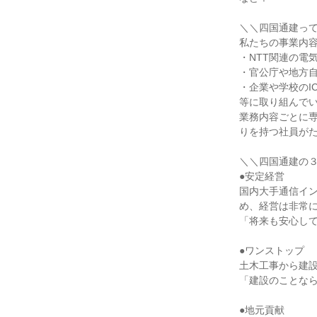
＼＼四国通建っ
私たちの事業内
・NTT関連の電
・官公庁や地方
・企業や学校のI
等に取り組んで
業務内容ごとに
りを持つ社員が
＼＼四国通建の
●安定経営
国内大手通信イ
め、経営は非常
「将来も安心し
●ワンストップ
土木工事から建
「建設のことなら
●地元貢献