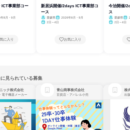
y ICT事業部コー
新居浜開催/2days ICT事業部コ
今治開催/2
ース
ス
26年8月・9月
愛媛県
2026年8月・9月
愛媛県
2日～4日
2日～4日
気に入り
お気に入り
緒に見られている募集
ニック株式会社
青山商事株式会社
株式
・電子機器メーカー
百貨店・アパレル小売
出