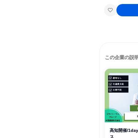
この企業の説
高知開催/1da
ス