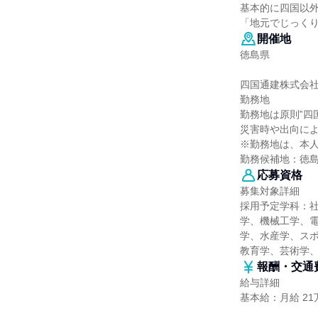
基本的に四国以
「地元でじっく
開催地
徳島県
四国通建株式会
勤務地
勤務地は原則‟四
災害時や出向に
※勤務地は、本
勤務候補地：徳
応募資格
募集対象詳細
採用予定学科：
学、機械工学、
学、水産学、スポ
教育学、芸術学
報酬・交通
給与詳細
基本給：月給 21万