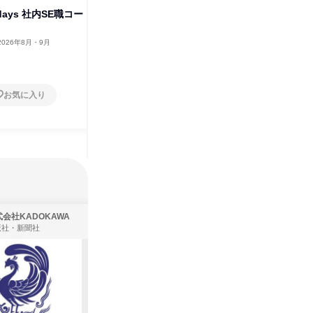
days 社内SE職コー
徳島開催/1day ICT事業部コー
今治開催/
ス
ス
2026年8月・9月
徳島県
2026年8月・9月
愛媛県
1日
1日
お気に入り
お気に入り
会社KADOKAWA
株式会社住まいず
版社・新聞社
製造・メーカー、建築設計