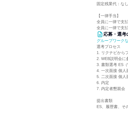
固定残業代：な
【一律手当】
全員に一律で支
全員に一律で支
応募・選考
グループワーク
選考プロセス
1. リクナビか
2. WEB説明会に
3. 書類選考 ES
4. 一次面接 個
5. 二次面接 個人
6. 内定
7. 内定者懇親会
提出書類
ES、履歴書、そ