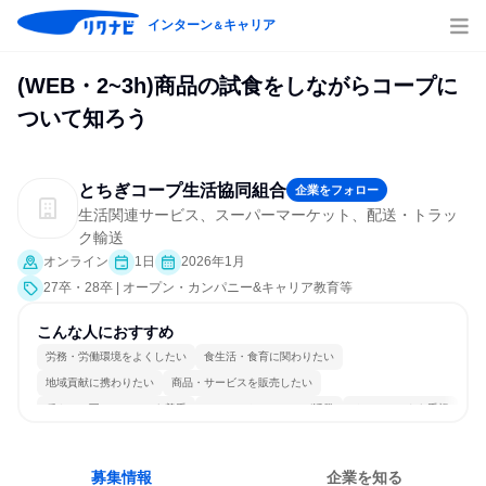
インターン
キャリア
＆
(WEB・2~3h)商品の試食をしながらコープに
ついて知ろう
とちぎコープ生活協同組合
企業をフォロー
生活関連サービス、スーパーマーケット、配送・トラッ
ク輸送
オンライン
1日
2026年1月
27卒・28卒 | オープン・カンパニー&キャリア教育等
こんな人におすすめ
労務・労働環境をよくしたい
食生活・食育に関わりたい
地域貢献に携わりたい
商品・サービスを販売したい
穏やかで互いのペースを尊重
コミュニケーションが活発
チームワークを重視
女性が働きやすい環境で働ける
長く同じ会社に居続けられる
人とたくさん会話する
募集情報
企業を知る