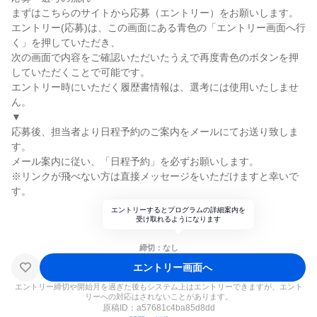
まずはこちらのサイトから応募（エントリー）をお願いします。
エントリー(応募)は、この画面にある青色の「エントリー画面へ行
く」を押していただき、
次の画面で内容をご確認いただいたうえで再度青色のボタンを押
していただくことで可能です。
エントリー時にいただく履歴書情報は、選考には使用いたしませ
ん。
▼
応募後、担当者より日程予約のご案内をメールにてお送り致しま
す。
メール案内に従い、「日程予約」を必ずお願いします。
※リンクが飛べない方は直接メッセージをいただけますと幸いで
す。
エントリーするとプログラムの詳細案内を
受け取れるようになります
締切：なし
エントリー画面へ
エントリー締切や開始月を過ぎた後もシステム上はエントリーできますが、エント
リーへの対応はされないことがあります。
原稿ID：
a57681c4ba85d8dd