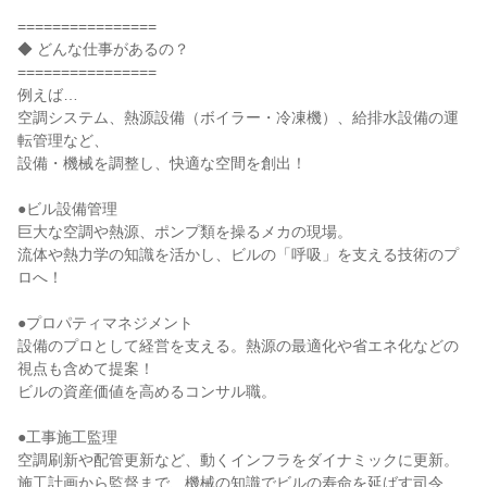
================
◆ どんな仕事があるの？
================
例えば…
空調システム、熱源設備（ボイラー・冷凍機）、給排水設備の運
転管理など、
設備・機械を調整し、快適な空間を創出！
●ビル設備管理
巨大な空調や熱源、ポンプ類を操るメカの現場。
流体や熱力学の知識を活かし、ビルの「呼吸」を支える技術のプ
ロへ！
●プロパティマネジメント
設備のプロとして経営を支える。熱源の最適化や省エネ化などの
視点も含めて提案！
ビルの資産価値を高めるコンサル職。
●工事施工監理
空調刷新や配管更新など、動くインフラをダイナミックに更新。
施工計画から監督まで、機械の知識でビルの寿命を延ばす司令