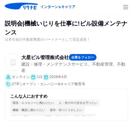
インターン
キャリア
＆
説明会|機械いじりを仕事に!ビル設備メンテナ
ンス
日本生命の不動産事業のパートナーとして安定成長！
大星ビル管理株式会社
企業をフォロー
建設・修理・メンテナンスサービス、不動産管理、不動
産
オンライン
1日
2026年4月
27卒 | オープン・カンパニー&キャリア教育等
こんな人におすすめ
環境・エコロジーに携わりたい
人・世の中の安全を守りたい
機械・機器に携わりたい
都市・街づくりがしたい
穏やかで互いのペースを尊重
情熱を持って仕事に取り組む
コミュニケーションが活発
冷静に仕事に取り組む
チームワークを重視
長く同じ会社に居続けられる