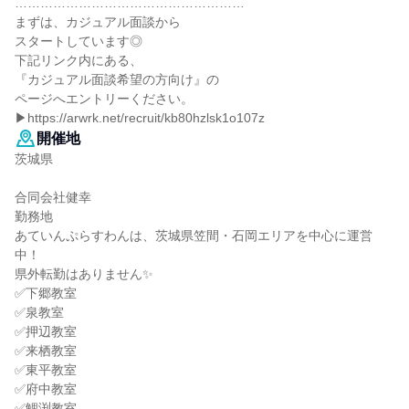
………………………………………………
まずは、カジュアル面談から
スタートしています◎
下記リンク内にある、
『カジュアル面談希望の方向け』の
ページへエントリーください。
▶https://arwrk.net/recruit/kb80hzlsk1o107z
開催地
茨城県
合同会社健幸
勤務地
あていんぷらすわんは、茨城県笠間・石岡エリアを中心に運営
中！
県外転勤はありません✨
✅下郷教室
✅泉教室
✅押辺教室
✅来栖教室
✅東平教室
✅府中教室
✅鯉渕教室