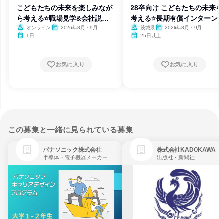
こどもたちの未来を楽しみなが
28卒向け こどもたちの未来
ら考える⭐職場見学&会社説明
考える⭐長期有償インターン
会
オンライン
2026年8月・9月
茨城県
2026年8月・9月
1日
25日以上
お気に入り
お気に入り
この募集と一緒に見られている募集
パナソニック株式会社
株式会社KADOKAWA
半導体・電子機器メーカー
出版社・新聞社