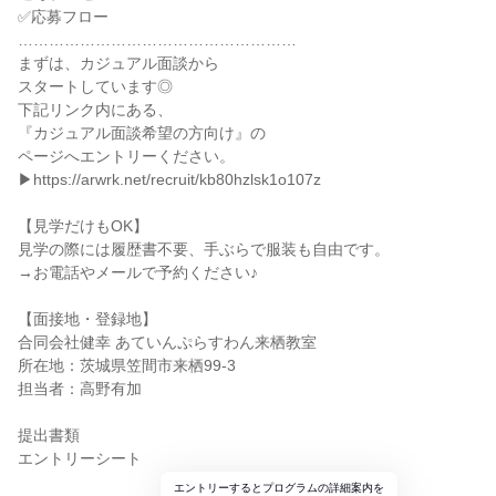
✅応募フロー
………………………………………………
まずは、カジュアル面談から
スタートしています◎
下記リンク内にある、
『カジュアル面談希望の方向け』の
ページへエントリーください。
▶https://arwrk.net/recruit/kb80hzlsk1o107z
【見学だけもOK】
見学の際には履歴書不要、手ぶらで服装も自由です。
→お電話やメールで予約ください♪
【面接地・登録地】
合同会社健幸 あていんぷらすわん来栖教室
所在地：茨城県笠間市来栖99-3
担当者：高野有加
提出書類
エントリーシート
エントリーするとプログラムの詳細案内を