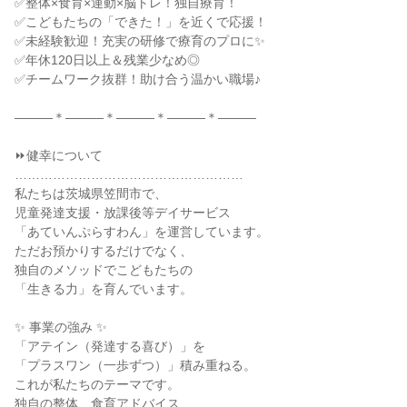
✅整体×食育×運動×脳トレ！独自療育！
✅こどもたちの「できた！」を近くで応援！
✅未経験歓迎！充実の研修で療育のプロに✨
✅年休120日以上＆残業少なめ◎
✅チームワーク抜群！助け合う温かい職場♪
―――＊―――＊―――＊―――＊―――
⏩健幸について
………………………………………………
私たちは茨城県笠間市で、
児童発達支援・放課後等デイサービス
「あていんぷらすわん」を運営しています。
ただお預かりするだけでなく、
独自のメソッドでこどもたちの
「生きる力」を育んでいます。
✨ 事業の強み ✨
「アテイン（発達する喜び）」を
「プラスワン（一歩ずつ）」積み重ねる。
これが私たちのテーマです。
独自の整体、食育アドバイス、