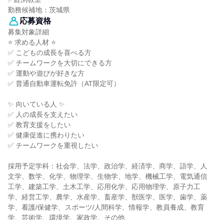
勤務候補地：茨城県
応募資格
募集対象詳細
⭐ 求める人材 ⭐
✅ こどもの成長を喜べる方
✅ チームワークを大切にできる方
✅ 運動や遊びが好きな方
✅ 普通自動車運転免許（AT限定可）
✨ 向いている人 ✨
✅ 人の成長を支えたい
✅ 教育支援をしたい
✅ 健康促進に携わりたい
✅ チームワークを重視したい
採用予定学科：社会学、法学、政治学、経済学、商学、語学、人
文学、数学、化学、物理学、生物学、地学、機械工学、電気通信
工学、建築工学、土木工学、応用化学、応用物理学、原子力工
学、経営工学、農学、水産学、畜産学、獣医学、医学、歯学、薬
学、看護/保健学、スポーツ/人間科学、情報学、教員養成、教育
学、芸術学、環境学、家政学、その他