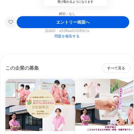
受け取れるようになります
締切：なし
エントリー画面へ
原稿ID：
a53ffaa82d5f0b7a
問題を報告する
この企業の募集
すべて見る