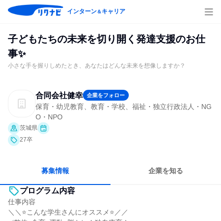
インターン
キャリア
＆
子どもたちの未来を切り開く発達支援のお仕
事✨
小さな手を握りしめたとき、あなたはどんな未来を想像しますか？
合同会社健幸
企業をフォロー
保育・幼児教育、教育・学校、福祉・独立行政法人・NG
O・NPO
茨城県
27卒
募集情報
企業を知る
プログラム内容
仕事内容
＼＼⭐こんな学生さんにオススメ⭐／／