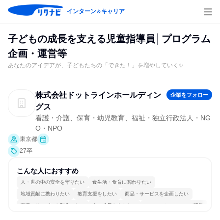
インターン
キャリア
＆
子どもの成長を支える児童指導員│プログラム
企画・運営等
あなたのアイデアが、子どもたちの「できた！」を増やしていく✨
株式会社ドットラインホールディン
企業をフォロー
グス
看護・介護、保育・幼児教育、福祉・独立行政法人・NG
O・NPO
東京都
27卒
こんな人におすすめ
人・世の中の安全を守りたい
食生活・食育に関わりたい
地域貢献に携わりたい
教育支援をしたい
商品・サービスを企画したい
商品・サービスを製作したい
人の成長を支えたい
コミュニケーションが活発
女性が働きやすい環境で働ける
人とたくさん会話する