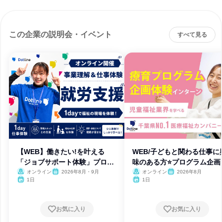
この企業の説明会・イベント
すべて見る
【WEB】働きたい!を叶える
WEB/子どもと関わる仕事に
「ジョブサポート体験」プログ
味のある方⭐プログラム企画
ラム
験
オンライン
2026年8月・9月
オンライン
2026年8月
1日
1日
お気に入り
お気に入り