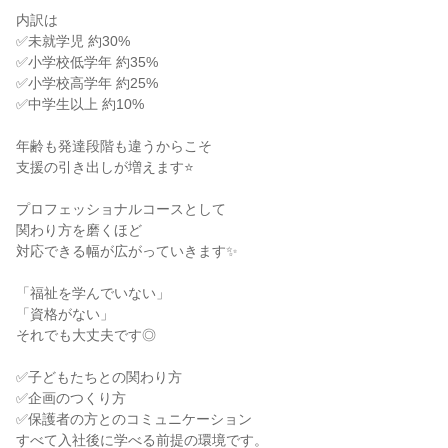
内訳は
✅未就学児 約30%
✅小学校低学年 約35%
✅小学校高学年 約25%
✅中学生以上 約10%
年齢も発達段階も違うからこそ
支援の引き出しが増えます⭐
プロフェッショナルコースとして
関わり方を磨くほど
対応できる幅が広がっていきます✨
「福祉を学んでいない」
「資格がない」
それでも大丈夫です◎
✅子どもたちとの関わり方
✅企画のつくり方
✅保護者の方とのコミュニケーション
すべて入社後に学べる前提の環境です。