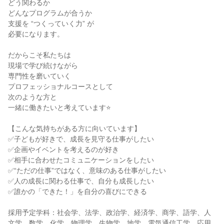
どう関わるか
どんなプログラムが合うか
支援を “つくっていく力” が
必要になります。
だからこそ私たちは
現場で学び続けながら
専門性を磨いていく
プロフェッショナルコースとして
次のような方と
一緒に働きたいと考えています⭐
【こんな気持ちがある方に向いています】
✅子どもが好きで、成長を見守る仕事がしたい
✅企画やイベントを考えるのが好き
✅相手に合わせたコミュニケーションをしたい
✅“ただの仕事”ではなく、意味のある仕事がしたい
✅人の成長に関わる仕事で、自分も成長したい
✅誰かの「できた！」を自分の喜びにできる
採用予定学科：社会学、法学、政治学、経済学、商学、語学、人
文学、数学、化学、物理学、生物学、地学、電気通信工学、応用