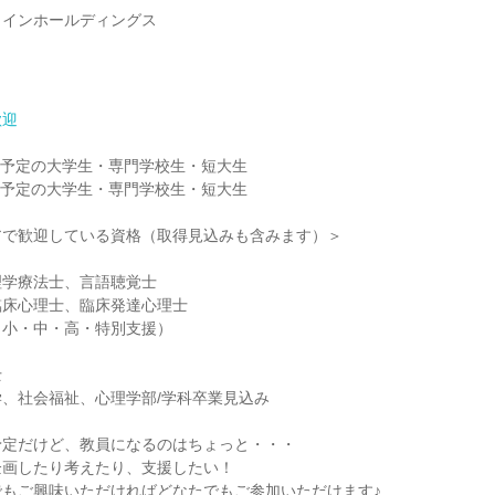
ラインホールディングス
歓迎
卒業予定の大学生・専門学校生・短大生
卒業予定の大学生・専門学校生・短大生
アで歓迎している資格（取得見込みも含みます）＞
理学療法士、言語聴覚士
臨床心理士、臨床発達心理士
・小・中・高・特別支援）
士
、社会福祉、心理学部/学科卒業見込み
予定だけど、教員になるのはちょっと・・・
企画したり考えたり、支援したい！
でもご興味いただければどなたでもご参加いただけます♪