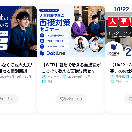
いなくても大丈夫!
【WEB】就活で活きる面接官が
【10/22
話せる個別面談
こっそり教える面接対策セミナ
事」のお仕
ー
2026年8月・9月・10月
オンライン
2026年8月・9月
千葉県
1日
2日～4日
気に入り
お気に入り