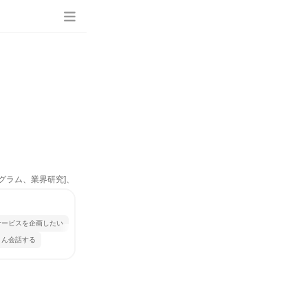
ログラム、業界研究]、
サービスを企画したい
さん会話する