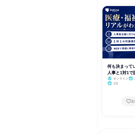
何も決まって
人事と1対1で
オンライン
1日
お