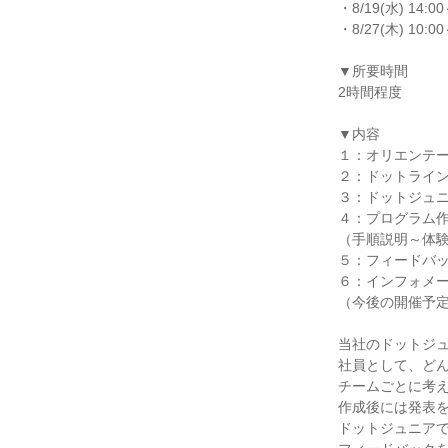
・8/19(水) 14:00
・8/27(木) 10:00
▼所要時間
2時間程度
▼内容
１：オリエンテーシ
２：ドットラインの
３：ドットジュニア
４：プログラム作成
（手順説明～体
５：フィードバック
６：インフォメーシ
（今後の開催予
当社のドットジ
社員として、ど
チームごとに考
作成後には発表
ドットジュニア