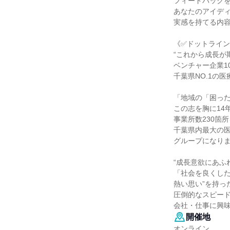
フィードバック
あなたのアイデ
実感を持てる内
《✅ドットライ
“これから成長が
ベンチャー企業1
千葉県NO.1の
「地域の「困っ
この志を胸に14年
事業所数230箇
千葉県内最大の
グループになり
“成長意欲にあふ
「社会を良くし
熱い思い”を持っ
圧倒的なスピー
会社・仕事に興
開催地
オンライン