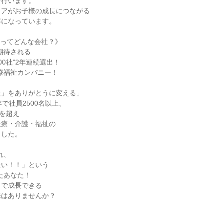
を行います。
ィアがお子様の成長につながる
容になっています。
ンってどんな会社？》
期待される
00社”2年連続選出！
医療福祉カンパニー！
た」をありがとうに変える」
で社員2500名以上、
所を超え
医療・介護・福祉の
ました。
れ、
たい！！」という
たあなた！
ドで成長できる
味はありませんか？