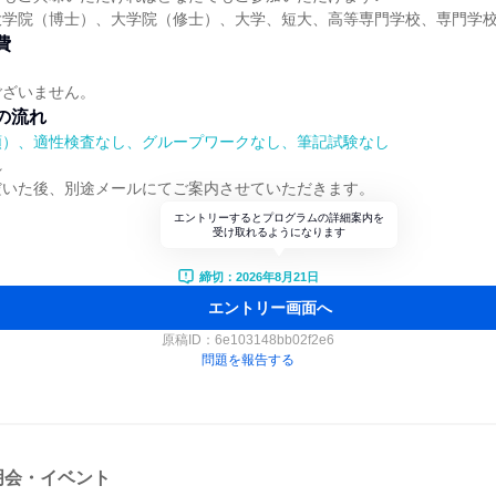
大学院（博士）、大学院（修士）、大学、短大、高等専門学校、専門学
費
ございません。
の流れ
順）、適性検査なし、グループワークなし、筆記試験なし
れ
だいた後、別途メールにてご案内させていただきます。
エントリーするとプログラムの詳細案内を
受け取れるようになります
締切：2026年8月21日
エントリー画面へ
原稿ID：
6e103148bb02f2e6
問題を報告する
明会・イベント