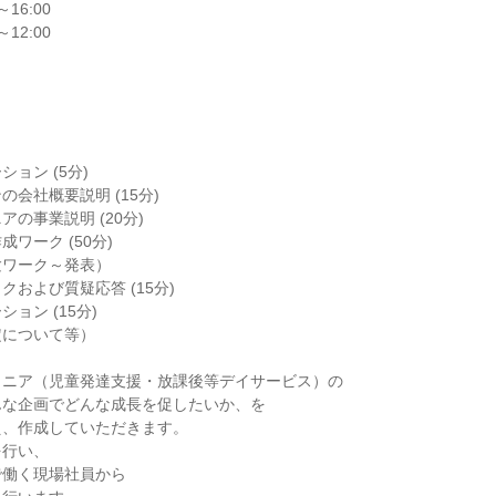
～16:00
～12:00
ョン (5分)
会社概要説明 (15分)
の事業説明 (20分)
ワーク (50分)
験ワーク～発表）
および質疑応答 (15分)
ョン (15分)
定について等）
ュニア（児童発達支援・放課後等デイサービス）の
んな企画でどんな成長を促したいか、を
え、作成していただきます。
を行い、
で働く現場社員から