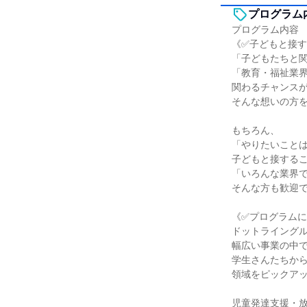
プログラム
プログラム内容
《✅子どもと接す
「子どもたちと
「教育・福祉業
関わるチャンス
そんな想いの方
もちろん、
「やりたいこと
子どもと接する
「いろんな業界
そんな方も歓迎
《✅プログラム
ドットライング
幅広い事業の中
学生さんたちか
領域をピックア
児童発達支援・