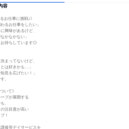
内容
るお仕事に挑戦♪》
関わるお仕事をしたい」
界に興味があるけど、
がなかなかない」
をお待ちしています◎
は決まってないけど、
ことは好きかも…」
で知見を広げたい！」
です。
について》
ループが展開する
でも、
らの注目度が高い
ップ！
放課後等デイサービスを