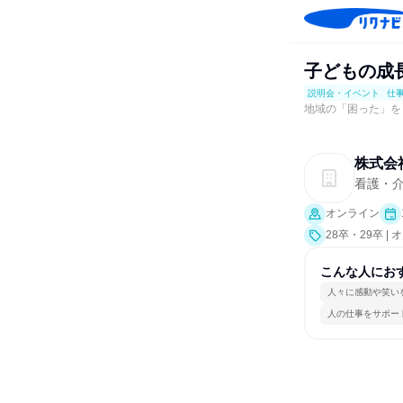
子どもの成
説明会・イベント
仕
地域の「困った」を
株式会
看護・介
オンライン
28卒・29卒 
仕事体験）
こんな人にお
人々に感動や笑い
人の仕事をサポー