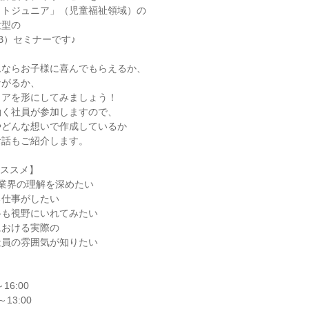
ットジュニア」（児童福祉領域）の
験型の
B）セミナーです♪
ムならお子様に喜んでもらえるか、
ながるか、
ィアを形にしてみましょう！
働く社員が参加しますので、
やどんな想いで作成しているか
お話もご紹介します。
オススメ】
祉業界の理解を深めたい
る仕事がしたい
路も視野にいれてみたい
における実際の
社員の雰囲気が知りたい
～16:00
～13:00