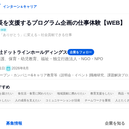
インターン
キャリア
＆
長を支援するプログラム企画の仕事体験【WEB】
事体験
「ありがとう」に変える～社会貢献できる仕事
社ドットラインホールディングス
企業をフォロー
護、保育・幼児教育、福祉・独立行政法人・NGO・NPO
1日
2026年8月
| オープン・カンパニー&キャリア教育等（説明会・イベント [職種研究、課題解決プ
すすめ
を届けたい
食生活・食育に関わりたい
地域貢献に携わりたい
教育支援をしたい
商品・
トしたい
人の成長を支えたい
コミュニケーションが活発
チームワークを重視
人とたく
募集情報
企業を知る