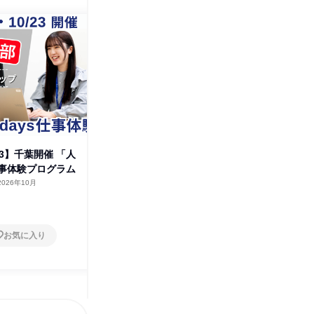
・23】千葉開催 「人
【千葉2days】人事の目線が身
【スキマ
事体験プログラム
につく!急成長企業の採用体験
教えてく
2026年10月
千葉県
2026年10月
オンラ
2日～4日
1日
お気に入り
お気に入り