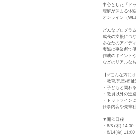
中心とした「ド
理解が深まる体
オンライン（WE
どんなプログラ
成長の支援につ
あなたのアイデ
実際に事業所で
作成のポイント
などのリアルな
【✅こんな方に
・教育/児童/福
・子どもと関わ
・教員以外の進
・ドットライン
仕事内容や先輩
▼開催日程
・8/6 (木) 14:00
・8/14(金) 11:00