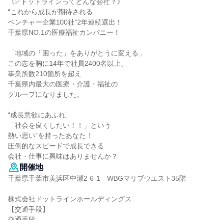
《✅ドットラインってどんな会社？》
“これから成長が期待される
ベンチャー企業100社”2年連続選出！
千葉県NO.1の医療福祉カンパニー！
「地域の「困った」をありがとうに変える」
この志を胸に14年で社員2400名以上、
事業所数210箇所を超え
千葉県内最大の医療・介護・福祉の
グループになりました。
“成長意欲にあふれ、
「社会を良くしたい！！」という
熱い思い”を持ったあなた！
圧倒的なスピードで成長できる
会社・仕事に興味はありませんか？
開催地
千葉県千葉市美浜区中瀬2-6-1 WBGマリブウエスト35階
株式会社ドットラインホールディングス
【交通手段】
交通手段