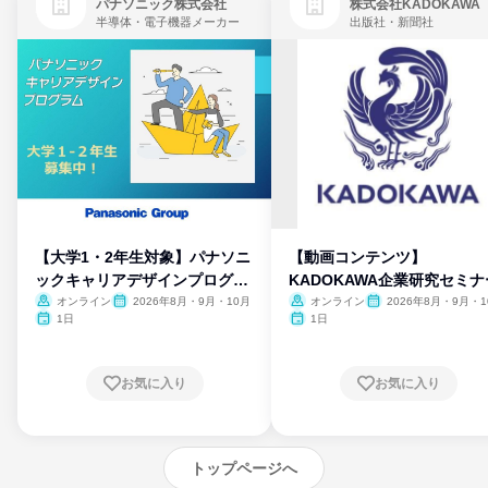
パナソニック株式会社
株式会社KADOKAWA
半導体・電子機器メーカー
出版社・新聞社
【大学1・2年生対象】パナソニ
【動画コンテンツ】
ックキャリアデザインプログラ
KADOKAWA企業研究セミナ
ム
オンライン
2026年8月・9月・10月
オンライン
2026年8月・9月・1
月・11月・12月
1日
1日
お気に入り
お気に入り
トップページへ