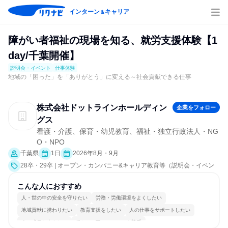
インターン
キャリア
＆
障がい者福祉の現場を知る、就労支援体験【1
day/千葉開催】
説明会・イベント
仕事体験
地域の「困った」を「ありがとう」に変える～社会貢献できる仕事
株式会社ドットラインホールディン
企業をフォロー
グス
看護・介護、保育・幼児教育、福祉・独立行政法人・NG
O・NPO
千葉県
1日
2026年8月・9月
28卒・29卒 | オープン・カンパニー&キャリア教育等（説明会・イベン
ト [職種研究、課題解決プログラム、職場見学会、社員交流会、就活サポ
ート、業界研究]、仕事体験）
こんな人におすすめ
人・世の中の安全を守りたい
労務・労働環境をよくしたい
地域貢献に携わりたい
教育支援をしたい
人の仕事をサポートしたい
人の成長を支えたい
穏やかで互いのペースを尊重