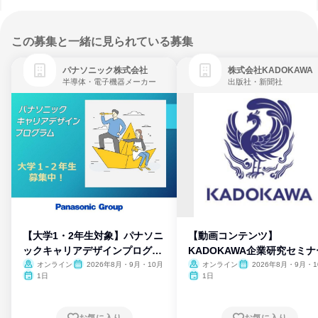
この募集と一緒に見られている募集
パナソニック株式会社
株式会社KADOKAWA
半導体・電子機器メーカー
出版社・新聞社
【大学1・2年生対象】パナソニ
【動画コンテンツ】
ックキャリアデザインプログラ
KADOKAWA企業研究セミナ
ム
オンライン
2026年8月・9月・10月
オンライン
2026年8月・9月・1
月・11月・12月
1日
1日
お気に入り
お気に入り