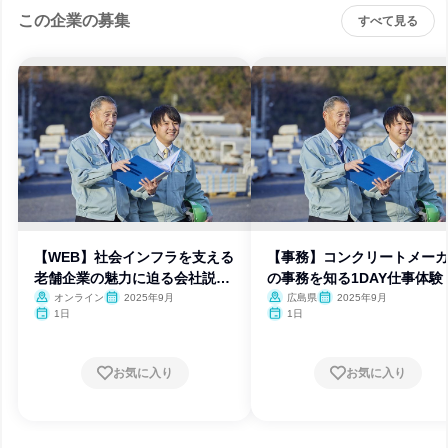
この企業の募集
すべて見る
【WEB】社会インフラを支える
【事務】コンクリートメー
老舗企業の魅力に迫る会社説明
の事務を知る1DAY仕事体験
会
オンライン
2025年9月
広島県
2025年9月
1日
1日
お気に入り
お気に入り