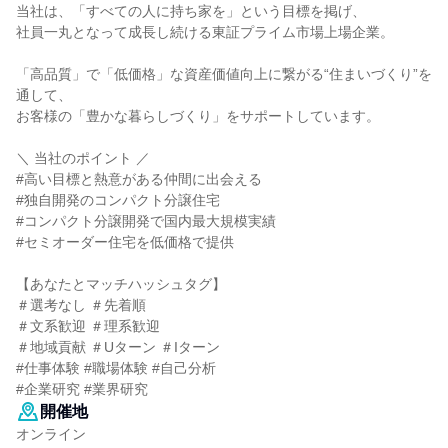
当社は、「すべての人に持ち家を」という目標を掲げ、
社員一丸となって成長し続ける東証プライム市場上場企業。
「高品質」で「低価格」な資産価値向上に繋がる“住まいづくり”を
通して、
お客様の「豊かな暮らしづくり」をサポートしています。
＼ 当社のポイント ／
#高い目標と熱意がある仲間に出会える
#独自開発のコンパクト分譲住宅
#コンパクト分譲開発で国内最大規模実績
#セミオーダー住宅を低価格で提供
【あなたとマッチハッシュタグ】
＃選考なし ＃先着順
＃文系歓迎 ＃理系歓迎
＃地域貢献 ＃Uターン ＃Iターン
#仕事体験 #職場体験 #自己分析
#企業研究 #業界研究
開催地
オンライン