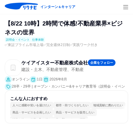
インターン
キャリア
＆
【8/22 10時】2時間で体感!不動産業界×ビジ
ネスの世界
説明会・イベント
仕事体験
✅東証プライム市場上場✅完全週休2日制✅実践ワーク付き
ケイアイスター不動産株式会社
企業をフォロー
建設・土木、不動産管理、不動産
オンライン
1日
2026年8月
28卒・29卒 | オープン・カンパニー&キャリア教育等（説明会・イベン
ト [職種研究、課題解決プログラム、就活サポート、業界研究]、仕事体
験）
こんな人におすすめ
人々に感動や笑いを届けたい
都市・街づくりがしたい
地域貢献に携わりたい
商品・サービスを企画したい
商品・サービスを販売したい
情熱を持って仕事に取り組む
常に新しいものに挑戦
女性が働きやすい環境で働ける
多様な職種の人と関われる