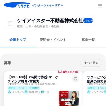
インターン
キャリア
＆
ケイアイスター不動産株式会社
フォロー
建設・土木・不動産管理・不動産
企業トップ
説明会・イベント
募集一覧
募集
すべて見る
締切：あと3日
【8/18 10時】2時間で体感!マーケ
サクッと15
ティング思考×営業力
動産の魅力を
✅東証プライム市場上場✅完全週休2日制✅実践ワーク付き
説明会・イベント
仕事体験
説明会・イベン
オンライン
2026年8月
1日
オンライン