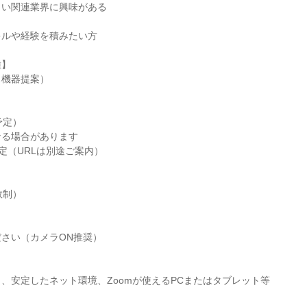
まい関連業界に興味がある
キルや経験を積みたい方
種】
ス機器提案）
（予定）
なる場合があります
予定（URLは別途ご案内）
数制）
さい（カメラON推奨）
、安定したネット環境、Zoomが使えるPCまたはタブレット等