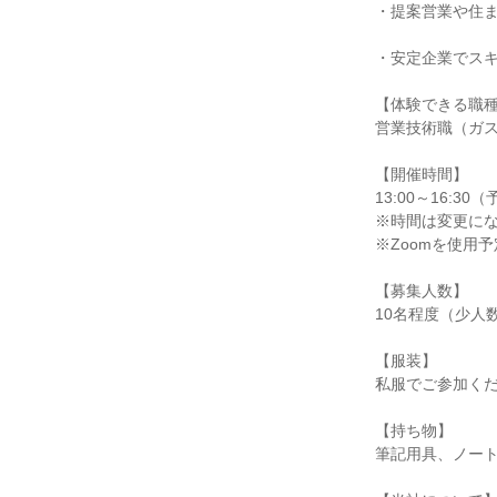
・提案営業や住
・安定企業でス
【体験できる職
営業技術職（ガ
【開催時間】
13:00～16:30
※時間は変更に
※Zoomを使用
【募集人数】
10名程度（少人
【服装】
私服でご参加くだ
【持ち物】
筆記用具、ノート