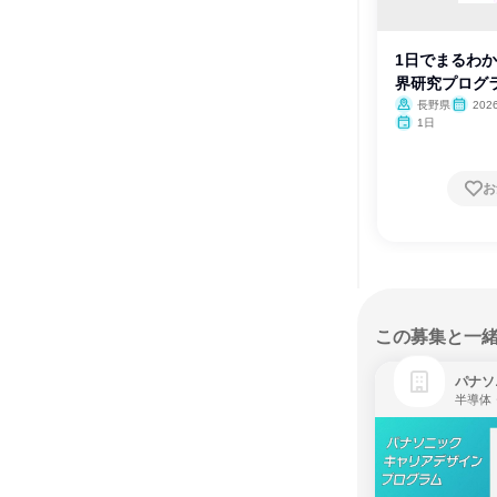
1日でまるわか
界研究プログ
長野県
202
1日
お
この募集と一
パナソ
半導体