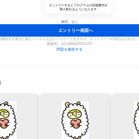
エントリーするとプログラムの詳細案内を
受け取れるようになります
締切：なし
エントリー画面へ
や開始月を過ぎた後もシステム上はエントリーできますが、エントリーへの対応はされない
原稿ID：
a21d6bb0f3f102f1
問題を報告する
集