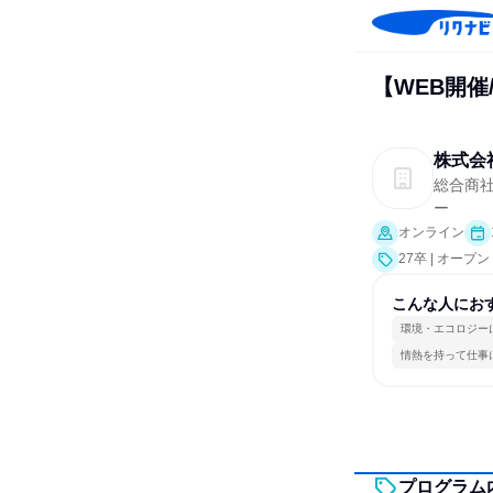
【WEB開催
株式会
総合商
ー
オンライン
27卒 | オー
こんな人にお
環境・エコロジー
情熱を持って仕事
プログラム