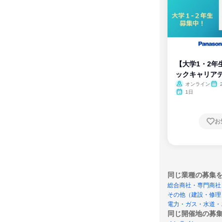
【大学1・2年
ックキャリア
ム
オンライン
1日
お
同じ業種の募集
総合商社・専門商社
その他（建設・修理
電力・ガス・水道・
同じ開催地の募