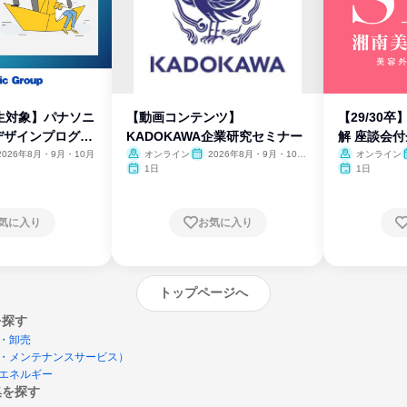
生対象】パナソニ
【動画コンテンツ】
【29/30
デザインプログラ
KADOKAWA企業研究セミナー
解 座談会
2026年8月・9月・10月
オンライン
2026年8月・9月・10
オンライン
月・11月・12月
1日
1日
気に入り
お気に入り
トップページへ
を探す
・卸売
・メンテナンスサービス）
エネルギー
集を探す