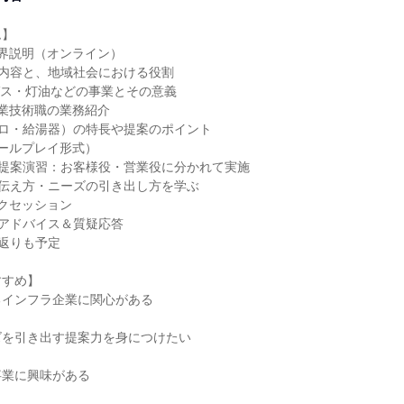
ム】
界説明（オンライン）
業内容と、地域社会における役割
市ガス・灯油などの事業とその意義
業技術職の業務紹介
ンロ・給湯器）の特長や提案のポイント
ールプレイ形式）
の提案演習：お客様役・営業役に分かれて実施
・伝え方・ニーズの引き出し方を学ぶ
クセッション
のアドバイス＆質疑応答
り返りも予定
すすめ】
るインフラ企業に関心がある
ズを引き出す提案力を身につけたい
事業に興味がある