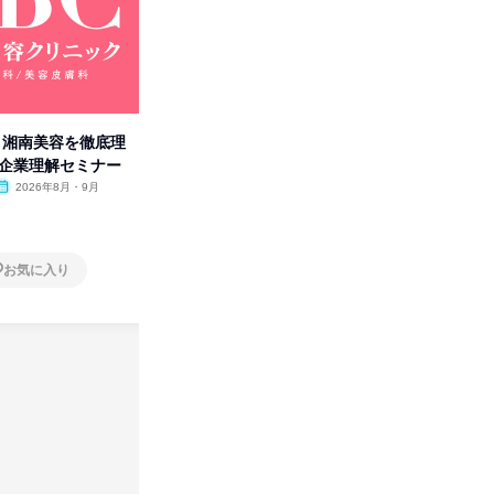
卒】湘南美容を徹底理
人事の心を動かす「自己表現」
タカラト
付企業理解セミナー
の極意/選考官の本音を動画で公
ビ」を学
開
2026年8月・9月
オンライン
2026年8月・9月・10
オンラ
月・11月・12月
1日
1日
お気に入り
お気に入り