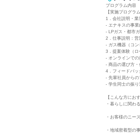
プログラム内容
【実施プログラ
1．会社説明・業
- エナキスの事
- LPガス・都
2．仕事説明：営
- ガス機器（コ
3．提案体験（ロ
- オンラインで
- 商品の選び方
4．フィードバッ
- 先輩社員から
- 学生同士の振
【こんな方にお
・暮らしに関わ
・お客様のニー
・地域密着型の