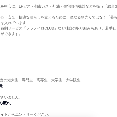
】
県を中心に、LPガス・都市ガス・灯油・住宅設備機器などを扱う「総合
安心・安全・快適な暮らしを支えるために、単なる物売りではなく「暮
力を入れています。
員制サービス「ソラノイロCLUB」など独自の取り組みもあり、若手
事ができます。
ス
業予定の短大生・専門生・高専生・大学生・大学院生
費
ございません。
の流れ
れ
サイトからエントリーください。