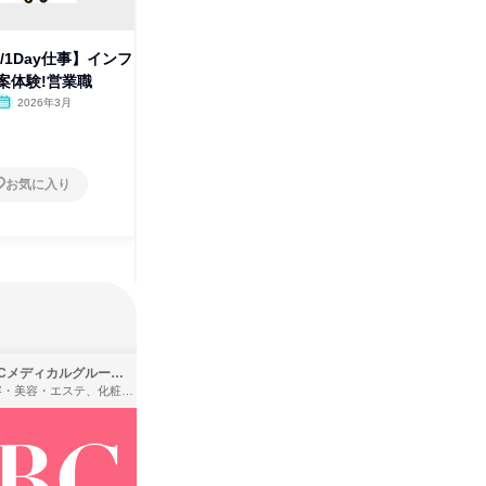
株式会社エナキス
その他の募集
すべて見る
/1Day仕事】インフ
案体験!営業職
2026年3月
お気に入り
SBCメディカルグループ株式会社
株式会社バンダイ
理容・美容・エステ、化粧品・理美容用品小売、医療・病院
アパレル・繊維・スポーツメーカー、製造・メーカー、ゲーム制作・販売