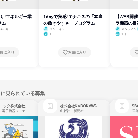
り!エネルギー業
1dayで実感!エナキスの「本当
【WEB開催
ラム
の働きやすさ」プログラム
ラ機器の提
6年3月
オンライン
オンライン
1日
1日
気に入り
お気に入り
緒に見られている募集
ニック株式会社
株式会社KADOKAWA
・電子機器メーカー
出版社・新聞社