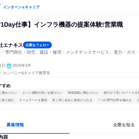
インターン
キャリア
＆
/1Day仕事】インフラ機器の提案体験!営業職
社エナキス
企業をフォロー
社・専門商社・卸売、建設・修理・メンテナンスサービス、電力・ガス
1日
2026年3月
プン・カンパニー&キャリア教育等
すすめ
に携わりたい
人々に感動や笑いを届けたい
地域貢献に携わりたい
穏やかで互いのペースを
に取り組む
チームワークを重視
長く同じ会社に居続けられる
一つの専門分野を極める
募集情報
企業を知る
内容