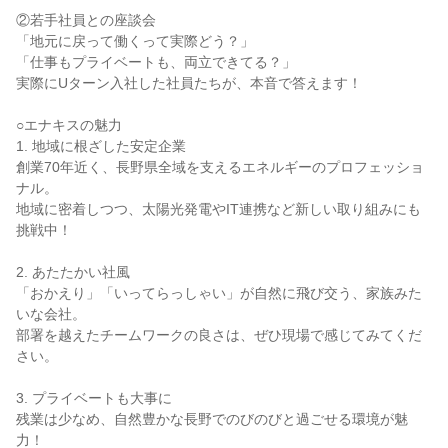
②若手社員との座談会
「地元に戻って働くって実際どう？」
「仕事もプライベートも、両立できてる？」
実際にUターン入社した社員たちが、本音で答えます！
○エナキスの魅力
1. 地域に根ざした安定企業
創業70年近く、長野県全域を支えるエネルギーのプロフェッショ
ナル。
地域に密着しつつ、太陽光発電やIT連携など新しい取り組みにも
挑戦中！
2. あたたかい社風
「おかえり」「いってらっしゃい」が自然に飛び交う、家族みた
いな会社。
部署を越えたチームワークの良さは、ぜひ現場で感じてみてくだ
さい。
3. プライベートも大事に
残業は少なめ、自然豊かな長野でのびのびと過ごせる環境が魅
力！