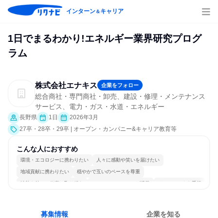
インターン
キャリア
＆
1日でまるわかり!エネルギー業界研究プログ
ラム
株式会社エナキス
企業をフォロー
総合商社・専門商社・卸売、建設・修理・メンテナンス
サービス、電力・ガス・水道・エネルギー
長野県
1日
2026年3月
27卒・28卒・29卒 | オープン・カンパニー&キャリア教育等
こんな人におすすめ
環境・エコロジーに携わりたい
人々に感動や笑いを届けたい
地域貢献に携わりたい
穏やかで互いのペースを尊重
情熱を持って仕事に取り組む
コミュニケーションが活発
チームワークを重視
長く同じ会社に居続けられる
一つの専門分野を極める
人とたくさん会話する
募集情報
企業を知る