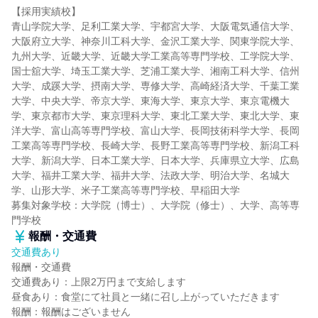
【採用実績校】
青山学院大学、足利工業大学、宇都宮大学、大阪電気通信大学、
大阪府立大学、神奈川工科大学、金沢工業大学、関東学院大学、
九州大学、近畿大学、近畿大学工業高等専門学校、工学院大学、
国士舘大学、埼玉工業大学、芝浦工業大学、湘南工科大学、信州
大学、成蹊大学、摂南大学、専修大学、高崎経済大学、千葉工業
大学、中央大学、帝京大学、東海大学、東京大学、東京電機大
学、東京都市大学、東京理科大学、東北工業大学、東北大学、東
洋大学、富山高等専門学校、富山大学、長岡技術科学大学、長岡
工業高等専門学校、長崎大学、長野工業高等専門学校、新潟工科
大学、新潟大学、日本工業大学、日本大学、兵庫県立大学、広島
大学、福井工業大学、福井大学、法政大学、明治大学、名城大
学、山形大学、米子工業高等専門学校、早稲田大学
募集対象学校：大学院（博士）、大学院（修士）、大学、高等専
門学校
報酬・交通費
交通費あり
報酬・交通費
交通費あり：上限2万円まで支給します
昼食あり：食堂にて社員と一緒に召し上がっていただきます
報酬：報酬はございません