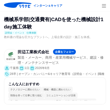
インターン
キャリア
＆
機械系学部|交通費有|CADを使った機械設計1
day施工体験
説明会・イベント
仕事体験
教科書の理論を巨大なプラントへ。上場企業の設計・施工を体感。
田辺工業株式会社
企業をフォロー
製造・メーカー、商用・産業用機械サービス、建設・修
理・メンテナンスサービス
千葉県
1日
2026年8月
28卒 | オープン・カンパニー&キャリア教育等（説明会・イベント [職種
研究、職場見学会]、仕事体験）
こんな人におすすめ
テクノロジーに携わりたい
機械・機器に携わりたい
情熱を持って仕事に取り組む
コミュニケーションが活発
常に新しいものに挑戦
チームワークを重視
多様な職種の人と関われる
若手が裁量を持てる環境