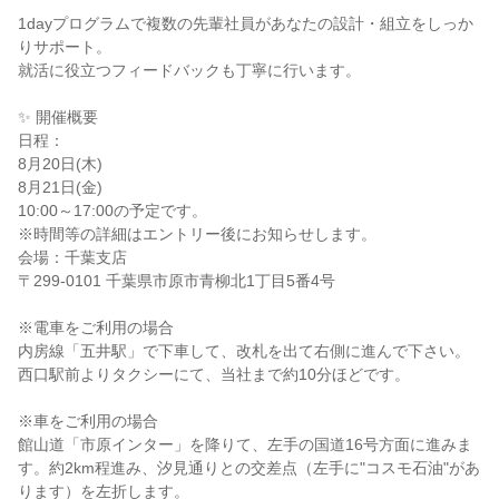
1dayプログラムで複数の先輩社員があなたの設計・組立をしっか
りサポート。
就活に役立つフィードバックも丁寧に行います。
✨ 開催概要
日程：
8月20日(木)
8月21日(金)
10:00～17:00の予定です。
※時間等の詳細はエントリー後にお知らせします。
会場：千葉支店
〒299-0101 千葉県市原市青柳北1丁目5番4号
※電車をご利用の場合
内房線「五井駅」で下車して、改札を出て右側に進んで下さい。
西口駅前よりタクシーにて、当社まで約10分ほどです。
※車をご利用の場合
館山道「市原インター」を降りて、左手の国道16号方面に進みま
す。約2km程進み、汐見通りとの交差点（左手に"コスモ石油"があ
ります）を左折します。