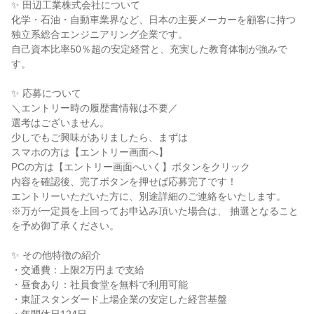
✨ 田辺工業株式会社について
化学・石油・自動車業界など、日本の主要メーカーを顧客に持つ
独立系総合エンジニアリング企業です。
自己資本比率50％超の安定経営と、充実した教育体制が強みで
す。
✨ 応募について
＼エントリー時の履歴書情報は不要／
選考はございません。
少しでもご興味がありましたら、まずは
スマホの方は【エントリー画面へ】
PCの方は【エントリー画面へいく】ボタンをクリック
内容を確認後、完了ボタンを押せば応募完了です！
エントリーいただいた方に、別途詳細のご連絡をいたします。
※万が一定員を上回ってお申込み頂いた場合は、 抽選となること
を予め御了承ください。
✨ その他特徴の紹介
・交通費：上限2万円まで支給
・昼食あり：社員食堂を無料で利用可能
・東証スタンダード上場企業の安定した経営基盤