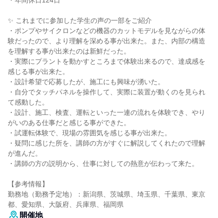
・年間休日124日
✨ これまでに参加した学生の声の一部をご紹介
・ポンプやサイクロンなどの機器のカットモデルを見ながらの体
験だったので、より理解を深める事が出来た。また、内部の構造
を理解する事が出来たのは新鮮だった。
・実際にプラントを動かすところまで体験出来るので、達成感を
感じる事が出来た。
・設計希望で応募したが、施工にも興味が湧いた。
・自分でタッチパネルを操作して、実際に装置が動くのを見られ
て感動した。
・設計、施工、検査、運転といった一連の流れを体験でき、やり
がいのある仕事だと感じる事ができた。
・試運転体験で、現場の雰囲気を感じる事が出来た。
・疑問に感じた所を、講師の方がすぐに解説してくれたので理解
が進んだ。
・講師の方の説明から、仕事に対しての熱意が伝わって来た。
【参考情報】
勤務地（勤務予定地）：新潟県、茨城県、埼玉県、千葉県、東京
都、愛知県、大阪府、兵庫県、福岡県
開催地