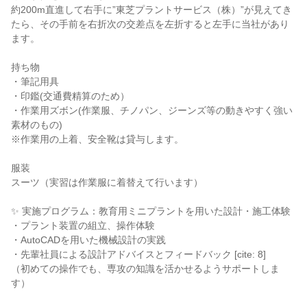
約200m直進して右手に”東芝プラントサービス（株）”が見えてき
たら、その手前を右折次の交差点を左折すると左手に当社があり
ます。
持ち物
・筆記用具
・印鑑(交通費精算のため）
・作業用ズボン(作業服、チノパン、ジーンズ等の動きやすく強い
素材のもの)
※作業用の上着、安全靴は貸与します。
服装
スーツ（実習は作業服に着替えて行います）
✨ 実施プログラム：教育用ミニプラントを用いた設計・施工体験
・プラント装置の組立、操作体験
・AutoCADを用いた機械設計の実践
・先輩社員による設計アドバイスとフィードバック [cite: 8]
（初めての操作でも、専攻の知識を活かせるようサポートしま
す）