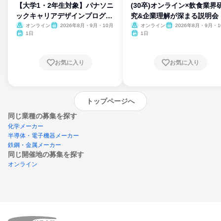
【大学1・2年生対象】パナソニ
(30卒)オンライン×飲食業界
ックキャリアデザインプログラ
究&企業理解が深まる説明会
ム
オンライン
2026年8月・9月・10月
オンライン
2026年8月・9月・1
月・11月・12月
1日
1日
お気に入り
お気に入り
トップページへ
同じ業種の募集を探す
化学メーカー
半導体・電子機器メーカー
鉄鋼・金属メーカー
同じ開催地の募集を探す
オンライン
エントリーするとプログラムの詳細案内を
受け取れるようになります