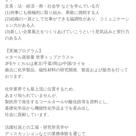
文系：法・経済・商・社会学 などを学んでいる方
(1)何事にも積極的に取り組み、果敢に挑戦する人
(2)組織の一員として仕事ができる協調性があり、コミュニケーシ
ョン力がある人
(3)新しい企業風土をつくりあげていこうという意気込みと実行力
のある人
【実施プログラム】
≪タール蒸留量 世界トップクラス≫
JFEケミカルは東京/千葉/岡山/中国/タイを
拠点に化学製品、磁性材料の研究開発、製造および販売を行って
おります。
化学業界でも最上流に位置するため、
あまり知られていませんが、
製鉄所で発生するコールタールや酸化鉄等を原料とし、
基礎化学品から機能性化学品までを産み出し
社会に貢献しています。
活躍社員との工場・研究所見学や
ディスカッションなどの業務体験を通じて