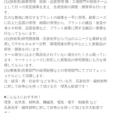
(1)(技術系)操業管理、技術・品質管理 職：工場部門や技術チーム
として日々の安定操業を支え、生産技術の調査・開発等を行いま
す。
広大な敷地に林立するプラントの操業を一手に管理。顧客ニーズ
に応えた品質の管理、納期の管理から、プラントの建設・改造や
省エネ対策、品質改善など、プラント操業に関する幅広い業務を
行なってもらいます。
(2)(技術系)研究開発職：石炭化学ならではのユニークな素材を活
用してITやエネルギー分野、環境関連分野を中心とした新製品の
研究・開発を行います。
タール留分にはまだ製品化されていない成分がたくさん眠ってい
ます。マーケットニーズに対応した新製品の研究開発にも力を発
揮してもらいます。
(3)(事務系)営業部門や経理財務などの管理部門にてプロフェッシ
ョナルとして活躍します。
法・経済・商・社会学 などを学んでいる方、石炭化学・磁性材料
に対して好奇心を持って頂ける方・理系も歓迎です！
■こんな人におすすめ！
理系：化学系、材料系、機械系、電気・電子・制御系 など
石炭化学・磁性材料に対して好奇心を持って頂ける方大歓迎で
す！