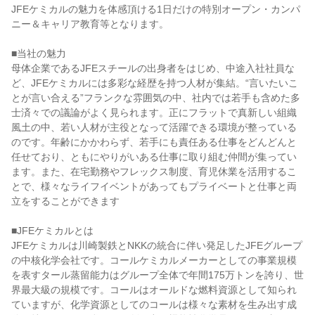
JFEケミカルの魅力を体感頂ける1日だけの特別オープン・カンパ
ニー＆キャリア教育等となります。
■当社の魅力
母体企業であるJFEスチールの出身者をはじめ、中途入社社員な
ど、JFEケミカルには多彩な経歴を持つ人材が集結。“言いたいこ
とが言い合える”フランクな雰囲気の中、社内では若手も含めた多
士済々での議論がよく見られます。正にフラットで真新しい組織
風土の中、若い人材が主役となって活躍できる環境が整っている
のです。年齢にかかわらず、若手にも責任ある仕事をどんどんと
任せており、ともにやりがいある仕事に取り組む仲間が集ってい
ます。また、在宅勤務やフレックス制度、育児休業を活用するこ
とで、様々なライフイベントがあってもプライベートと仕事と両
立をすることができます
■JFEケミカルとは
JFEケミカルは川崎製鉄とNKKの統合に伴い発足したJFEグループ
の中核化学会社です。コールケミカルメーカーとしての事業規模
を表すタール蒸留能力はグループ全体で年間175万トンを誇り、世
界最大級の規模です。コールはオールドな燃料資源として知られ
ていますが、化学資源としてのコールは様々な素材を生み出す成