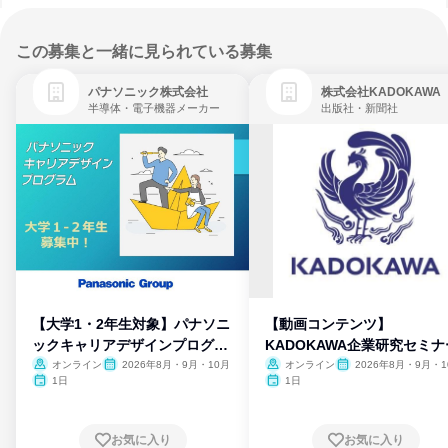
この募集と一緒に見られている募集
パナソニック株式会社
株式会社KADOKAWA
半導体・電子機器メーカー
出版社・新聞社
【大学1・2年生対象】パナソニ
【動画コンテンツ】
ックキャリアデザインプログラ
KADOKAWA企業研究セミナ
ム
オンライン
2026年8月・9月・10月
オンライン
2026年8月・9月・1
月・11月・12月
1日
1日
お気に入り
お気に入り