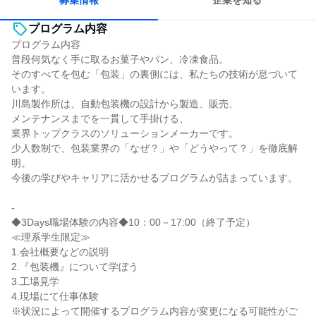
募集情報
企業を知る
プログラム内容
プログラム内容
普段何気なく手に取るお菓子やパン、冷凍食品。
そのすべてを包む「包装」の裏側には、私たちの技術が息づいて
います。
川島製作所は、自動包装機の設計から製造、販売、
メンテナンスまでを一貫して手掛ける、
業界トップクラスのソリューションメーカーです。
少人数制で、包装業界の「なぜ？」や「どうやって？」を徹底解
明。
今後の学びやキャリアに活かせるプログラムが詰まっています。
-
◆3Days職場体験の内容◆10：00－17:00（終了予定）
≪理系学生限定≫
1.会社概要などの説明
2.『包装機』について学ぼう
3.工場見学
4.現場にて仕事体験
※状況によって開催するプログラム内容が変更になる可能性がご