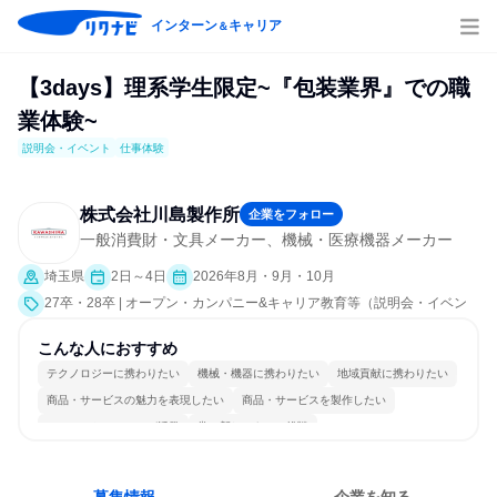
インターン
キャリア
＆
【3days】理系学生限定~『包装業界』での職
業体験~
説明会・イベント
仕事体験
株式会社川島製作所
企業をフォロー
一般消費財・文具メーカー、機械・医療機器メーカー
埼玉県
2日～4日
2026年8月・9月・10月
27卒・28卒 | オープン・カンパニー&キャリア教育等（説明会・イベン
ト [職場見学会、会社説明会]、仕事体験）
こんな人におすすめ
テクノロジーに携わりたい
機械・機器に携わりたい
地域貢献に携わりたい
商品・サービスの魅力を表現したい
商品・サービスを製作したい
コミュニケーションが活発
常に新しいものに挑戦
長く同じ会社に居続けられる
一つの専門分野を極める
人とたくさん会話する