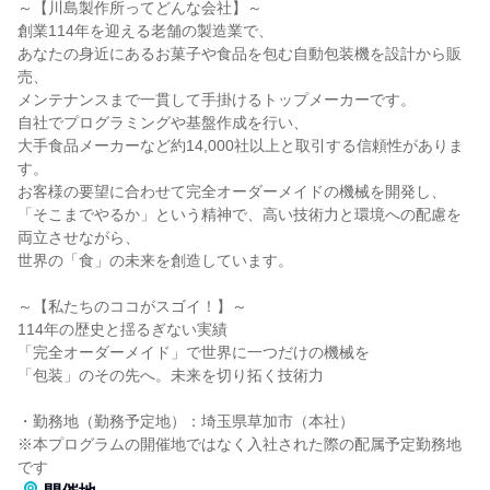
～【川島製作所ってどんな会社】～
創業114年を迎える老舗の製造業で、
あなたの身近にあるお菓子や食品を包む自動包装機を設計から販
売、
メンテナンスまで一貫して手掛けるトップメーカーです。
自社でプログラミングや基盤作成を行い、
大手食品メーカーなど約14,000社以上と取引する信頼性がありま
す。
お客様の要望に合わせて完全オーダーメイドの機械を開発し、
「そこまでやるか」という精神で、高い技術力と環境への配慮を
両立させながら、
世界の「食」の未来を創造しています。
～【私たちのココがスゴイ！】～
114年の歴史と揺るぎない実績
「完全オーダーメイド」で世界に一つだけの機械を
「包装」のその先へ。未来を切り拓く技術力
・勤務地（勤務予定地）：埼玉県草加市（本社）
※本プログラムの開催地ではなく入社された際の配属予定勤務地
です