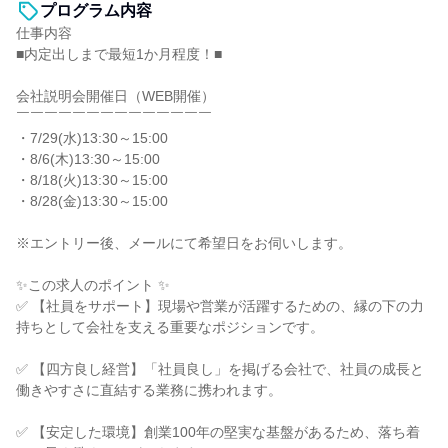
プログラム内容
仕事内容
■内定出しまで最短1か月程度！■
会社説明会開催日（WEB開催）
￣￣￣￣￣￣￣￣￣￣￣￣￣￣
・7/29(水)13:30～15:00
・8/6(木)13:30～15:00
・8/18(火)13:30～15:00
・8/28(金)13:30～15:00
※エントリー後、メールにて希望日をお伺いします。
✨この求人のポイント ✨
✅ 【社員をサポート】現場や営業が活躍するための、縁の下の力
持ちとして会社を支える重要なポジションです。
✅ 【四方良し経営】「社員良し」を掲げる会社で、社員の成長と
働きやすさに直結する業務に携われます。
✅ 【安定した環境】創業100年の堅実な基盤があるため、落ち着