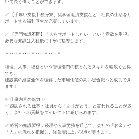
いて長く働くことができます。
✅ 【手厚い支援】独身寮、奨学金返済支援など、社員の生活をサ
ポートする福利厚生が充実しています。
✅ 【専門知識不問】「人をサポートしたい」という意欲を重視。
必要な知識は入社後に丁寧に指導します。
＊‥‥＊‥‥＊‥‥＊‥‥＊
経理、人事、総務という管理部門の核となるスキルを幅広く習得
でき、
建設業の経営全体を理解した市場価値の高い総合職へと成長でき
ます！
✨ 仕事内容の魅力 ✨
✅ 感謝される仕事：社員から「ありがとう」と言われることが多
く、会社への貢献をダイレクトに感じられます。
✅ 経営の知識習得：経理や人事労務を通じて、会社の「お金」や
「人」の流れを把握し、経営層に近い視点が養えます。