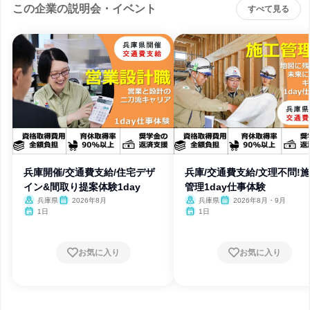
この企業の説明会・イベント
すべて見る
兵庫開催/交通費支給/住宅デザ
兵庫/交通費支給/文理不問!
イン&間取り提案体験1day
管理1day仕事体験
兵庫県
2026年8月
兵庫県
2026年8月・9月
1日
1日
お気に入り
お気に入り