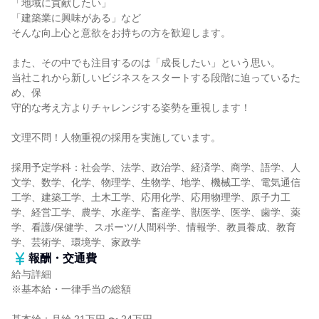
「地域に貢献したい」
「建築業に興味がある」など
そんな向上心と意欲をお持ちの方を歓迎します。
また、その中でも注目するのは「成長したい」という思い。
当社これから新しいビジネスをスタートする段階に迫っているた
め、保
守的な考え方よりチャレンジする姿勢を重視します！
文理不問！人物重視の採用を実施しています。
採用予定学科：社会学、法学、政治学、経済学、商学、語学、人
文学、数学、化学、物理学、生物学、地学、機械工学、電気通信
工学、建築工学、土木工学、応用化学、応用物理学、原子力工
学、経営工学、農学、水産学、畜産学、獣医学、医学、歯学、薬
学、看護/保健学、スポーツ/人間科学、情報学、教員養成、教育
学、芸術学、環境学、家政学
報酬・交通費
給与詳細
※基本給・一律手当の総額