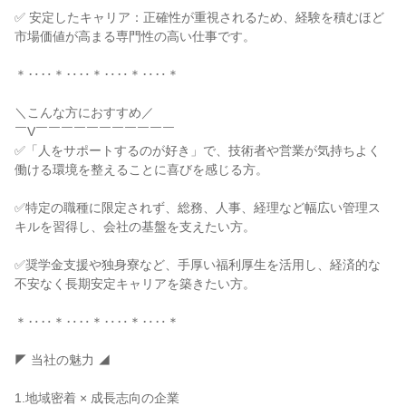
✅ 安定したキャリア：正確性が重視されるため、経験を積むほど
市場価値が高まる専門性の高い仕事です。
＊‥‥＊‥‥＊‥‥＊‥‥＊
＼こんな方におすすめ／
￣V￣￣￣￣￣￣￣￣￣￣￣
✅「人をサポートするのが好き」で、技術者や営業が気持ちよく
働ける環境を整えることに喜びを感じる方。
✅特定の職種に限定されず、総務、人事、経理など幅広い管理ス
キルを習得し、会社の基盤を支えたい方。
✅奨学金支援や独身寮など、手厚い福利厚生を活用し、経済的な
不安なく長期安定キャリアを築きたい方。
＊‥‥＊‥‥＊‥‥＊‥‥＊
◤ 当社の魅力 ◢
1.地域密着 × 成長志向の企業