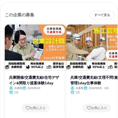
この企業の募集
すべて見る
兵庫開催/交通費支給/住宅デザ
兵庫/交通費支給/文理不問!
イン&間取り提案体験1day
管理1day仕事体験
兵庫県
2026年8月
兵庫県
2026年8月・9月
1日
1日
お気に入り
お気に入り