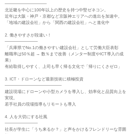
──────────────
北近畿を中心に100年以上の歴史を持つ中堅ゼネコン。
近年は大阪・神戸・京都など京阪神エリアへの進出を加速中。
「地域の建設会社」から「関西の建設会社」へと進化中
2. 働きやすさが段違い！
───────────
「兵庫県でNo.1の働きやすい建設会社」として労働大臣表彰
離職率は50％超 → 数％まで改善（メンター制度やICT導入の成
果）
有給取得しやすく、上司も早く帰る文化で「帰りにくさゼロ」
3. ICT・ドローンなど最新技術に積極投資
───────────────────
建設現場にドローンや小型カメラを導入し、効率化と品質向上を
実現。
若手社員の現場指導もリモートも導入
4. 人を大切にする社風
───────────
社長が学生に「うち来るか？」と声をかけるフレンドリーな雰囲