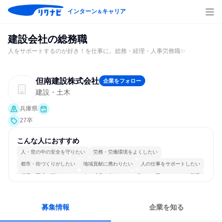
インターン
キャリア
＆
建設会社の総務職
人をサポートするのが好き！を仕事に。総務・経理・人事労務職✨
但南建設株式会社
企業をフォロー
建設・土木
兵庫県
27卒
こんな人におすすめ
人・世の中の安全を守りたい
労務・労働環境をよくしたい
都市・街づくりがしたい
地域貢献に携わりたい
人の仕事をサポートしたい
採用・育成に関わりたい
人の成長を支えたい
穏やかで互いのペースを尊重
情熱を持って仕事に取り組む
多様な職種の人と関われる
募集情報
企業を知る