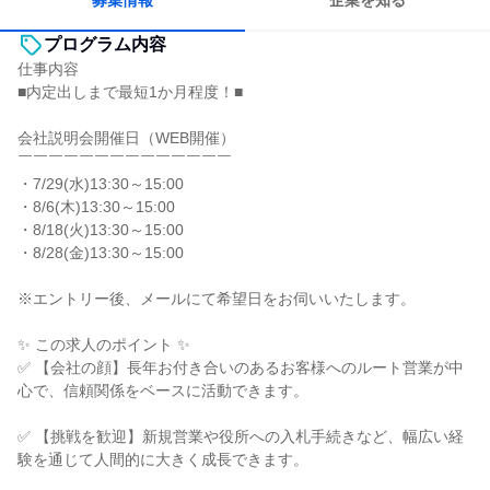
募集情報
企業を知る
プログラム内容
仕事内容
■内定出しまで最短1か月程度！■
会社説明会開催日（WEB開催）
￣￣￣￣￣￣￣￣￣￣￣￣￣￣
・7/29(水)13:30～15:00
・8/6(木)13:30～15:00
・8/18(火)13:30～15:00
・8/28(金)13:30～15:00
※エントリー後、メールにて希望日をお伺いいたします。
✨ この求人のポイント ✨
✅ 【会社の顔】長年お付き合いのあるお客様へのルート営業が中
心で、信頼関係をベースに活動できます。
✅ 【挑戦を歓迎】新規営業や役所への入札手続きなど、幅広い経
験を通じて人間的に大きく成長できます。