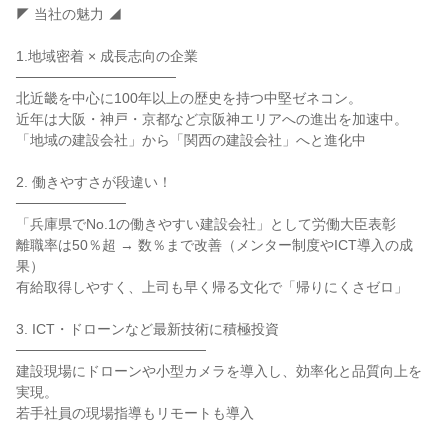
◤ 当社の魅力 ◢
1.地域密着 × 成長志向の企業
────────────────
北近畿を中心に100年以上の歴史を持つ中堅ゼネコン。
近年は大阪・神戸・京都など京阪神エリアへの進出を加速中。
「地域の建設会社」から「関西の建設会社」へと進化中
2. 働きやすさが段違い！
───────────
「兵庫県でNo.1の働きやすい建設会社」として労働大臣表彰
離職率は50％超 → 数％まで改善（メンター制度やICT導入の成
果）
有給取得しやすく、上司も早く帰る文化で「帰りにくさゼロ」
3. ICT・ドローンなど最新技術に積極投資
───────────────────
建設現場にドローンや小型カメラを導入し、効率化と品質向上を
実現。
若手社員の現場指導もリモートも導入