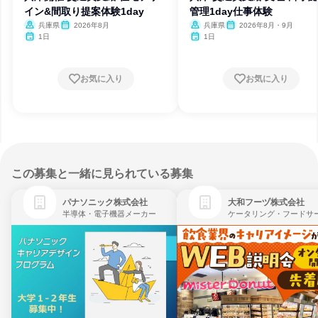
イン&間取り提案体験1day
管理1day仕事体験
兵庫県
2026年8月
兵庫県
2026年8月・9月
1日
1日
お気に入り
お気に入り
この募集と一緒に見られている募集
パナソニック株式会社
大和フーヅ株式会社
半導体・電子機器メーカー