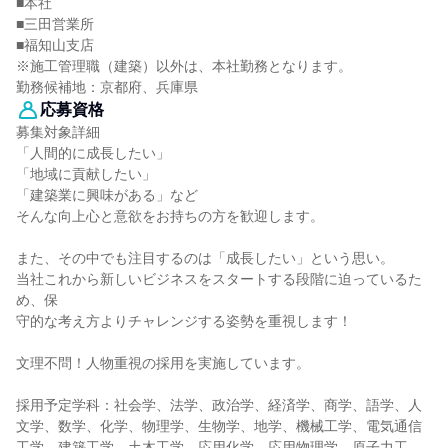
■本社
■三田営業所
■福知山支店
※施工管理職（建築）以外は、本社勤務となります。
勤務候補地：京都府、兵庫県
応募資格
募集対象詳細
「人間的に成長したい」
「地域に貢献したい」
「建築業に興味がある」など
そんな向上心と意欲をお持ちの方を歓迎します。
また、その中でも注目するのは「成長したい」という思い。
当社これから新しいビジネスをスタートする段階に迫っているた
め、保
守的な考え方よりチャレンジする姿勢を重視します！
文理不問！人物重視の採用を実施しています。
採用予定学科：社会学、法学、政治学、経済学、商学、語学、人
文学、数学、化学、物理学、生物学、地学、機械工学、電気通信
工学、建築工学、土木工学、応用化学、応用物理学、原子力工