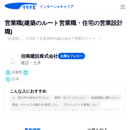
インターン
キャリア
＆
営業職(建築のルート営業職・住宅の営業設計
職)
「社員良し」の方針！定着率90%超の会社で営業デビュー。✨
但南建設株式会社
企業をフォロー
建設・土木
兵庫県
27卒
こんな人におすすめ
人・世の中の安全を守りたい
都市・街づくりがしたい
地域貢献に携わりたい
商品・サービスの魅力を表現したい
プロジェクトを推進したい
情熱を持って仕事に取り組む
個人の能力を重視
多様な職種の人と関われる
明確な目標を追いかける
人とたくさん会話する