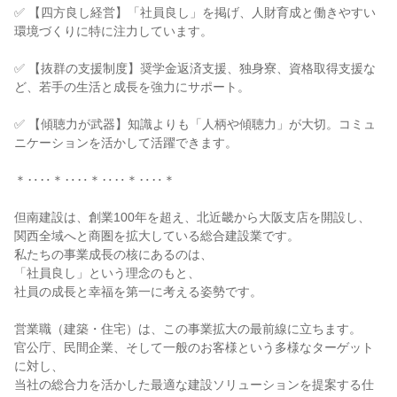
✅ 【四方良し経営】「社員良し」を掲げ、人財育成と働きやすい
環境づくりに特に注力しています。
✅ 【抜群の支援制度】奨学金返済支援、独身寮、資格取得支援な
ど、若手の生活と成長を強力にサポート。
✅ 【傾聴力が武器】知識よりも「人柄や傾聴力」が大切。コミュ
ニケーションを活かして活躍できます。
＊‥‥＊‥‥＊‥‥＊‥‥＊
但南建設は、創業100年を超え、北近畿から大阪支店を開設し、
関西全域へと商圏を拡大している総合建設業です。
私たちの事業成長の核にあるのは、
「社員良し」という理念のもと、
社員の成長と幸福を第一に考える姿勢です。
営業職（建築・住宅）は、この事業拡大の最前線に立ちます。
官公庁、民間企業、そして一般のお客様という多様なターゲット
に対し、
当社の総合力を活かした最適な建設ソリューションを提案する仕