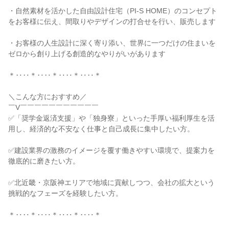
・自然素材を活かした自由設計住宅（PI-S HOME）のコンセプト
をお客様に伝え、間取りやデザインの打合せを行い、販売します
・お客様の人生設計に深く寄り添い、世界に一つだけの住まいを
ゼロから創り上げる創造的なやりがいがあります
＊‥‥＊‥‥＊‥‥＊‥‥＊
＼こんな方におすすめ／
￣V￣￣￣￣￣￣￣￣￣￣￣
✅「奨学金返済支援」や「独身寮」といった手厚い福利厚生を活
用し、経済的な不安なく仕事と自己成長に集中したい方。
✅建設業界の激務のイメージを覆す働きやすい環境で、提案力を
徹底的に磨きたい方。
✅北近畿・京阪神エリアで地域に貢献しつつ、会社の拡大という
挑戦的なフェーズを経験したい方。
＊‥‥＊‥‥＊‥‥＊‥‥＊