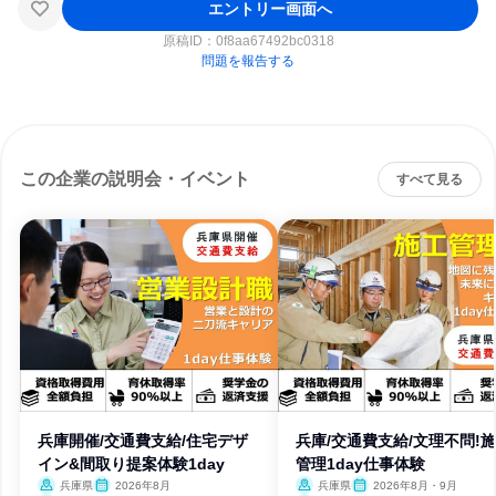
エントリー画面へ
原稿ID：
0f8aa67492bc0318
問題を報告する
この企業の説明会・イベント
すべて見る
兵庫開催/交通費支給/住宅デザ
兵庫/交通費支給/文理不問!
イン&間取り提案体験1day
管理1day仕事体験
兵庫県
2026年8月
兵庫県
2026年8月・9月