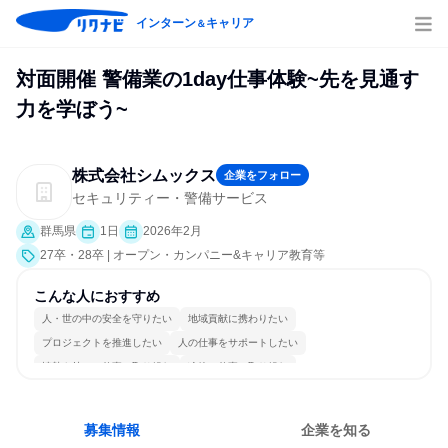
インターン
キャリア
＆
対面開催 警備業の1day仕事体験~先を見通す
力を学ぼう~
株式会社シムックス
企業をフォロー
セキュリティー・警備サービス
群馬県
1日
2026年2月
27卒・28卒 | オープン・カンパニー&キャリア教育等
こんな人におすすめ
人・世の中の安全を守りたい
地域貢献に携わりたい
プロジェクトを推進したい
人の仕事をサポートしたい
情熱を持って仕事に取り組む
冷静に仕事に取り組む
女性が働きやすい環境で働ける
長く同じ会社に居続けられる
一つの専門分野を極める
若手が裁量を持てる環境
募集情報
企業を知る