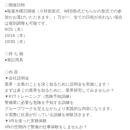
◇開催日時
●毎週木曜日開催（※対面形式、WEB形式どちらかの形式での参
加かお選びいただきます。）万が一、全ての日程が合わない場合
は個別調整も可能です。
9/25（木）
10/16（木）
10/30（木）
◇持 ち 物
●筆記用具
◇内 容
▼会社説明会
業界・企業のことを深く知るために説明会を実施します！
まずは多くの業界を知るために、業界研究してみませんか？
▼KYTトレーニング（危険予知訓練）
警備業に必要な危険を予知する訓練を
グループワークを交えながらより実践的な内容になります。
※実際に社員が行っている訓練を体験頂きます。
▼VRを使った実務体験
VRの空間内で警備の仕事体験をしませんか？