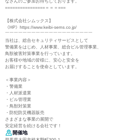
なさんのご参加お待ちしております。
================＝＝＝===
【株式会社シムックス】
《HP》https://www.keibi-sems.co.jp/
￣￣￣￣￣￣￣￣￣￣￣￣￣￣￣￣￣￣￣￣
当社は、総合セキュリティサービスとして
警備業をはじめ、人材事業、総合ビル管理事業、
鳥獣被害対策事業を行っています。
お客様や地域の皆様に、安心と安全を
お届けすることを使命としています。
＜事業内容＞
・警備業
・人材派遣業
・ビル管理業
・鳥獣対策業
・防犯防災機器販売
さまざまな事業の展開で
安定経営を続ける会社です！
開催地
群馬県太田市植木野町300-1