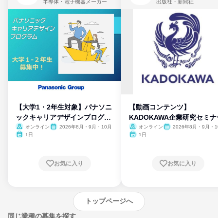
半導体・電子機器メーカー
出版社・新聞社
【大学1・2年生対象】パナソニ
【動画コンテンツ】
ックキャリアデザインプログラ
KADOKAWA企業研究セミナ
ム
オンライン
2026年8月・9月・10月
オンライン
2026年8月・9月・1
月・11月・12月
1日
1日
お気に入り
お気に入り
トップページへ
同じ業種の募集を探す