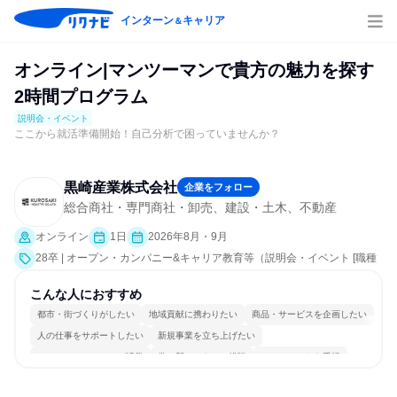
インターン
キャリア
＆
オンライン|マンツーマンで貴方の魅力を探す
2時間プログラム
説明会・イベント
ここから就活準備開始！自己分析で困っていませんか？
黒崎産業株式会社
企業をフォロー
総合商社・専門商社・卸売、建設・土木、不動産
オンライン
1日
2026年8月・9月
28卒 | オープン・カンパニー&キャリア教育等（説明会・イベント [職種
研究、社員交流会、就活サポート、会社説明会、業界研究]）
こんな人におすすめ
都市・街づくりがしたい
地域貢献に携わりたい
商品・サービスを企画したい
人の仕事をサポートしたい
新規事業を立ち上げたい
コミュニケーションが活発
常に新しいものに挑戦
チームワークを重視
長く同じ会社に居続けられる
人とたくさん会話する