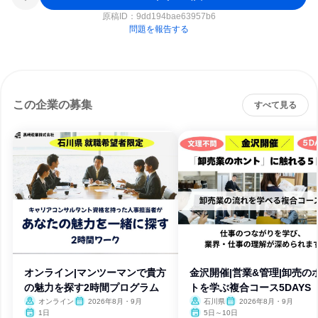
原稿ID：
9dd194bae63957b6
問題を報告する
この企業の募集
すべて見る
オンライン|マンツーマンで貴方
金沢開催|営業&管理|卸売の
の魅力を探す2時間プログラム
トを学ぶ複合コース5DAYS
オンライン
2026年8月・9月
石川県
2026年8月・9月
1日
5日～10日