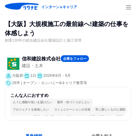
インターン
キャリア
＆
【大阪】大規模施工の最前線へ!建築の仕事を
体感しよう
創業130年の総合建設会社/建築設計と施工管理
信和建設株式会社
企業をフォロー
建設・土木
大阪府
1日
2026年8月・9月
28卒 | オープン・カンパニー&キャリア教育等
こんな人におすすめ
人々に感動や笑いを届けたい
都市・街づくりがしたい
プロジェクトを推進したい
コミュニケーションが活発
常に新しいものに挑戦
チームワークを重視
長く同じ会社に居続けられる
若手が裁量を持てる環境