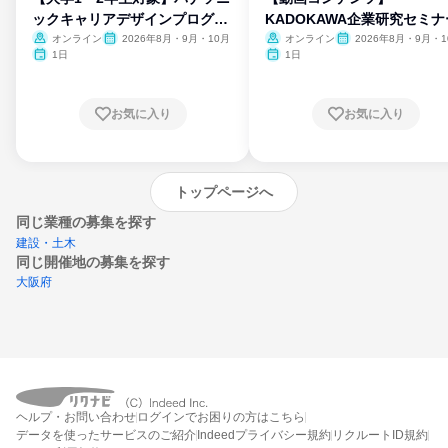
ックキャリアデザインプログラ
KADOKAWA企業研究セミナ
ム
オンライン
2026年8月・9月・10月
オンライン
2026年8月・9月・1
月・11月・12月
1日
1日
お気に入り
お気に入り
トップページへ
同じ業種の募集を探す
建設・土木
同じ開催地の募集を探す
大阪府
エントリーするとプログラムの詳細案内を
ヘルプ・お問い合わせ
ログインでお困りの方はこちら
受け取れるようになります
データを使ったサービスのご紹介
Indeedプライバシー規約
リクルートID規約