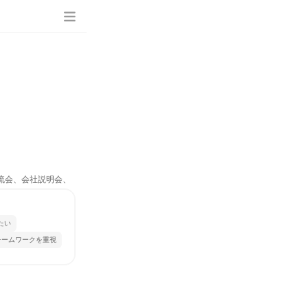
交流会、会社説明会、
たい
チームワークを重視