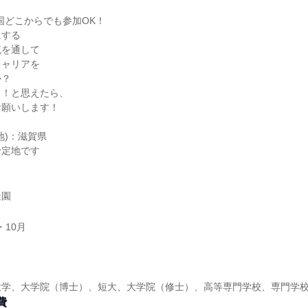
国どこからでも参加OK！
にする
流を通して
キャリアを
か？
う！と思えたら、
お願いします！
地)：滋賀県
予定地です
造園
・10月
大学、大学院（博士）、短大、大学院（修士）、高等専門学校、専門学
費