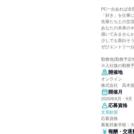
PC一台あれば全
「好き」を仕事
先輩たちとの交
あなたの未来の
描いてみません
少しでも面白そ
ぜひエントリー
勤務地(勤務予定
※入社後の勤務
開催地
オンライン
株式会社 高木
開催月
2026年8月・9月
応募資格
文系歓迎
応募資格
募集対象学校：
報酬・交通