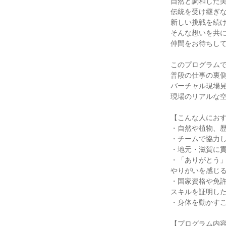
自然と調和した
伝統を受け継ぎ
新しい挑戦を続
そんな想いを共
仲間をお待ちし
このプログラム
普段の仕事の裏
バーチャル現場
現場のリアルな
【こんな人にお
・自然や植物、
・チームで協力
・地元・滋賀に
・「ありがとう
やりがいを感じ
・国家資格や免
スキルを証明し
・身体を動かす
【プログラム内