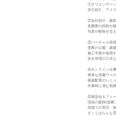
①オリエンテーシ
自己紹介、アイ
②会社紹介・庭師
造園業の役割や庭
写真や動画を交
③バーチャル現場
実際の公園・庭
施工手順や使用
安全管理の工夫
④オンライン仕事
簡単な造園ワー
植栽配置のシミ
作業時に潜む危
⑤座談会＆フィー
現役の庭師(造園
現場での苦労、
ざっくばらんな