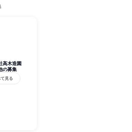
集
社高木造園
他の募集
べて見る