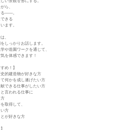
美しい景観を形にする。
ながら、
ける――。
にできる
ています。
では、
側をしっかりお話します。
見学や造園ワークを通じて、
空気を体感できます！
すすめ！】
歴史的建造物が好きな方
して何かを成し遂げたい方
貢献できる仕事がしたい方
」と言われる仕事に
る方
許を取得して、
たい方
ことが好きな方
容】