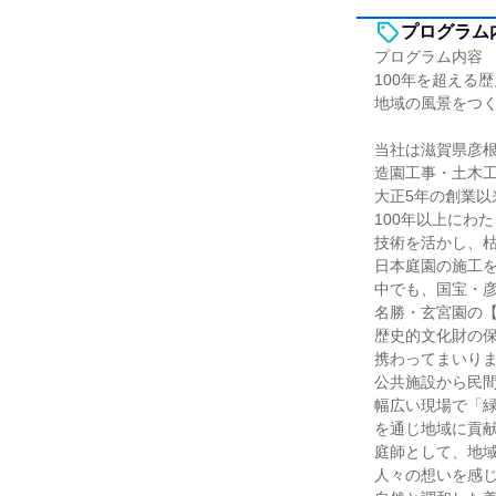
プログラム
プログラム内容
100年を超える
地域の風景をつ
当社は滋賀県彦
造園工事・土木
大正5年の創業以
100年以上にわ
技術を活かし、
日本庭園の施工
中でも、国宝・
名勝・玄宮園の
歴史的文化財の
携わってまいり
公共施設から民
幅広い現場で「
を通じ地域に貢
庭師として、地
人々の想いを感