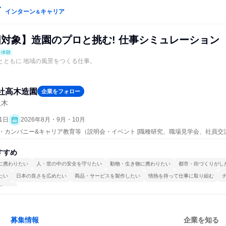
インターン
キャリア
＆
国対象】造園のプロと挑む! 仕事シミュレーション
事体験
史とともに 地域の風景をつくる仕事。
社高木造園
企業をフォロー
土木
1日
2026年8月・9月・10月
ープン・カンパニー&キャリア教育等（説明会・イベント [職種研究、職場見学会、社員
事体験）
すすめ
に携わりたい
人・世の中の安全を守りたい
動物・生き物に携わりたい
都市・街づくりがし
たい
日本の良さを広めたい
商品・サービスを製作したい
情熱を持って仕事に取り組む
極める
募集情報
企業を知る