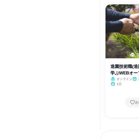
造園技術職(造
学ぶWEBオ
オンライン
1日
お