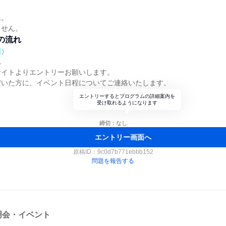
ん。
ません。
の流れ
順）
れ
サイトよりエントリーお願いします。
だいた方に、イベント日程についてご連絡いたします。
エントリーするとプログラムの詳細案内を
受け取れるようになります
締切：なし
エントリー画面へ
原稿ID：
9c0d7b771ebbb152
問題を報告する
明会・イベント