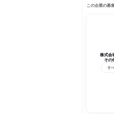
この企業の募
株式会
その
す