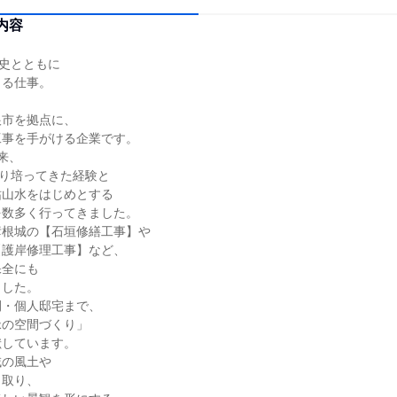
内容
歴史とともに
くる仕事。
根市を拠点に、
工事を手がける企業です。
来、
たり培ってきた経験と
枯山水をはじめとする
を数多く行ってきました。
彦根城の【石垣修繕工事】や
【護岸修理工事】など、
保全にも
ました。
間・個人邸宅まで、
緑の空間づくり」
献しています。
域の風土や
じ取り、