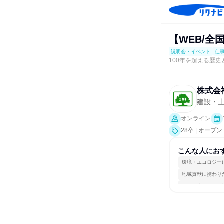
【WEB/全
説明会・イベント
仕
100年を超える歴
株式会
建設・
オンライン
28卒 | オ
業界研究]、仕
こんな人にお
環境・エコロジー
地域貢献に携わり
一つの専門分野を