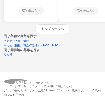
お気に入り
お気に入り
トップページへ
同じ業種の募集を探す
その他（医療・病院）
その他（福祉・独立行政法人・NGO・NPO）
同じ開催地の募集を探す
愛知県
エントリーするとプログラムの詳細案内を
ヘルプ・お問い合わせ
ログインでお困りの方はこちら
受け取れるようになります
データを使ったサービスのご紹介
Indeedプライバシー規約
リクルートID規約
Indeed利用規約
締切：なし
エントリー画面へ