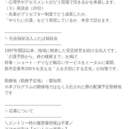
・心理学やアセスメントがどう現場で活きるかを体感します。
（３）座談会（20分）
・先輩がプリセプター制度でどう成長したか、
「やりたい介護」をどう実現しているか、本音で話せます。
――――――――――――――
✨ 社会福祉法人ふたば福祉会
――――――――――――――
1997年開設以来、地域に根差した安定経営を続ける法人です。
「介護予防から、終の棲家まで」を掲げ、
特養・ショート・デイなど幅広いサービスをトータルに展開。
新卒定着率100％を支える「人を大切にする文化」が自慢です。
勤務地（勤務予定地）：愛知県
※本プログラムの開催地ではなく入社された際の配属予定勤務地
です
――――――――――――――
✨ 応募について
――――――――――――――
＼エントリー時の履歴書情報は不要／