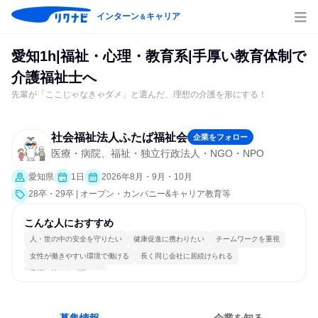
インターン
キャリア
＆
愛知1h|福祉・心理・教育系|手厚い教育体制で
介護福祉士へ
先輩が「ここじゃなきゃダメ」と選んだ、理想の介護を形にする！
社会福祉法人ふたば福祉会
企業をフォロー
医療・病院、福祉・独立行政法人・NGO・NPO
愛知県
1日
2026年8月・9月・10月
28卒・29卒 | オープン・カンパニー&キャリア教育等
こんな人におすすめ
人・世の中の安全を守りたい
健康促進に携わりたい
チームワークを重視
女性が働きやすい環境で働ける
長く同じ会社に居続けられる
目標に追われず働ける