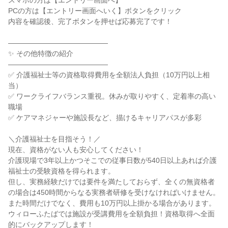
スマホの方は【エントリー画面へ】
PCの方は【エントリー画面へいく】ボタンをクリック
内容を確認後、完了ボタンを押せば応募完了です！
――――――――――――――
✨ その他特徴の紹介
――――――――――――――
✅ 介護福祉士等の資格取得費用を全額法人負担（10万円以上相
当）
✅ ワークライフバランス重視。休みが取りやすく、定着率の高い
職場
✅ ケアマネジャーや施設長など、描けるキャリアパスが多彩
＼介護福祉士を目指そう！／
現在、資格がない人も安心してください！
介護現場で3年以上かつそこでの従事日数が540日以上あれば介護
福祉士の受験資格を得られます。
但し、実務経験だけでは要件を満たしておらず、全くの無資格者
の場合は450時間からなる実務者研修を受けなければいけません。
また時間だけでなく、費用も10万円以上掛かる場合があります。
ウィローふたばでは施設が受講費用を全額負担！資格取得へ全面
的にバックアップします！