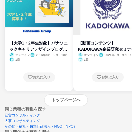
【大学1・2年生対象】パナソニ
【動画コンテンツ】
ックキャリアデザインプログラ
KADOKAWA企業研究セミナ
ム
オンライン
2026年8月・9月・10月
オンライン
2026年8月・9月・1
月・11月・12月
1日
1日
お気に入り
お気に入り
トップページへ
同じ業種の募集を探す
経営コンサルティング
人事コンサルティング
その他（福祉・独立行政法人・NGO・NPO）
同じ開催地の募集を探す