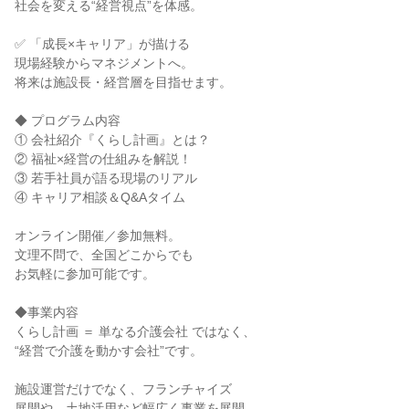
社会を変える“経営視点”を体感。
✅ 「成長×キャリア」が描ける
現場経験からマネジメントへ。
将来は施設長・経営層を目指せます。
◆ プログラム内容
① 会社紹介『くらし計画』とは？
② 福祉×経営の仕組みを解説！
③ 若手社員が語る現場のリアル
④ キャリア相談＆Q&Aタイム
オンライン開催／参加無料。
文理不問で、全国どこからでも
お気軽に参加可能です。
◆事業内容
くらし計画 ＝ 単なる介護会社 ではなく、
“経営で介護を動かす会社”です。
施設運営だけでなく、フランチャイズ
展開や、土地活用など幅広く事業を展開。