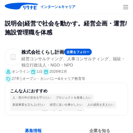
インターン
キャリア
＆
説明会|経営で社会を動かす。経営企画・運営/
施設管理職を体感
株式会社くらし計画
企業をフォロー
経営コンサルティング、人事コンサルティング、福祉・
独立行政法人・NGO・NPO
オンライン
1日
2026年2月
27卒 | オープン・カンパニー&キャリア教育等
こんな人におすすめ
人・世の中の安全を守りたい
プロジェクトを推進したい
新規事業を立ち上げたい
経営に近い仕事がしたい
人の成長を支えたい
コミュニケーションが活発
常に新しいものに挑戦
長く同じ会社に居続けられる
明確な目標を追いかける
若手が裁量を持てる環境
募集情報
企業を知る