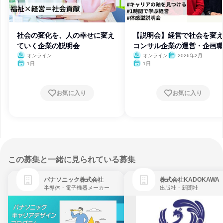
社会の変化を、人の幸せに変え
【説明会】経営で社会を変
ていく企業の説明会
コンサル企業の運営・企画
体感
オンライン
オンライン
2026年2月
1日
1日
お気に入り
お気に入り
この募集と一緒に見られている募集
パナソニック株式会社
株式会社KADOKAWA
半導体・電子機器メーカー
出版社・新聞社