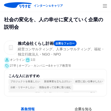
インターン
キャリア
＆
社会の変化を、人の幸せに変えていく企業の
説明会
株式会社くらし計画
企業をフォロー
経営コンサルティング、人事コンサルティング、福祉・
独立行政法人・NGO・NPO
オンライン
1日
27卒 | オープン・カンパニー&キャリア教育等
こんな人におすすめ
プロジェクトを推進したい
新規事業を立ち上げたい
経営に近い仕事がしたい
分析・リサーチしたい
情熱を持って仕事に取り組む
コミュニケーションが活発
常に新しいものに挑戦
チームワークを重視
明確な目標を追いかける
若手が裁量を持てる環境
募集情報
企業を知る