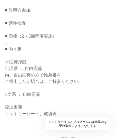
■ 説明会参加
↓
■ 適性検査
↓
■ 面接（2～3回程度実施）
↓
■ 内々定
☆応募形態
〇理系 ： 自由応募
尚、自由応募の方で推薦書を
ご提出したい場合は、ご持参ください。
○文系 ： 自由応募
提出書類
エントリーシート、成績表
エントリーするとプログラムの詳細案内を
受け取れるようになります