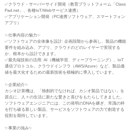
✅クラウド・サーバーサイド開発（教育プラットフォーム「Class
Pad.net」、各種IoT/Webサービス連携）
✅アプリケーション開発（PC連携ソフトウェア、スマートフォン
アプリ）
✨仕事内容の魅力✨
✅ソフトウェアの全体像を設計: 企画段階から参画し、製品の機能
要件を組み込み、アプリ、クラウドのどのレイヤーで実現する
か、根本から設計できます。
✅最先端技術の活用: AI（機械学習、ディープラーニング）、IoT
通信プロトコル、クラウドインフラ（AWS/Azure）など、製品価
値を最大化するための最新技術を積極的に導入しています。
✨企業紹介✨
カシオ計算機は、「独創的でなければ、カシオ製品ではない」を
原点に、人々の生活に新たな驚きと喜びをもたらしてきました。
ソフトウェアエンジニアには、この発明のDNAを継ぎ、常識の枠
を打ち破る新しい製品、サービスをソフトウェアの力で創造する
役割を期待しています。
✨事業の強み✨