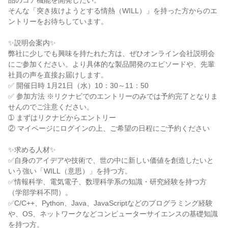
品のコア機能を開発したい。
そんな「突き抜けようとする情熱（WILL）」を持った方からのエ
ントリーをお待ちしています。
✨説明会案内✨
弊社に少しでも興味を持たれた方は、ぜひオンライン会社説明会
にご参加ください。より具体的な製品開発のエピソードや、先輩
社員の声を直接お届けします。
✅ 開催日時 1月21日（水）10：30～11：50
✅ 参加方法 ※リクナビでのエントリーのみでは予約完了となりま
せんのでご注意ください。
➀ まずはリクナビからエントリー
② マイページにログインの上、ご希望の日程にご予約ください
✨求める人材✨
✅自身のアイデアや技術で、世の中に新しい価値を創造したいと
いう強い「WILL（意思）」を持つ方。
✅情報科学、電気電子、数理科学系の知識・研究経験を持つ方
（学部学科不問）。
✅C/C++、Python、Java、JavaScriptなどのプログラミング経験
や、OS、ネットワークなどコンピューターサイエンスの基礎知識
を持つ方。