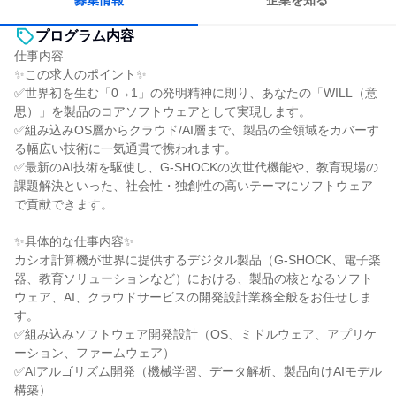
募集情報
企業を知る
プログラム内容
仕事内容
✨この求人のポイント✨
✅世界初を生む「0→1」の発明精神に則り、あなたの「WILL（意
思）」を製品のコアソフトウェアとして実現します。
✅組み込みOS層からクラウド/AI層まで、製品の全領域をカバーす
る幅広い技術に一気通貫で携われます。
✅最新のAI技術を駆使し、G-SHOCKの次世代機能や、教育現場の
課題解決といった、社会性・独創性の高いテーマにソフトウェア
で貢献できます。
✨具体的な仕事内容✨
カシオ計算機が世界に提供するデジタル製品（G-SHOCK、電子楽
器、教育ソリューションなど）における、製品の核となるソフト
ウェア、AI、クラウドサービスの開発設計業務全般をお任せしま
す。
✅組み込みソフトウェア開発設計（OS、ミドルウェア、アプリケ
ーション、ファームウェア）
✅AIアルゴリズム開発（機械学習、データ解析、製品向けAIモデル
構築）