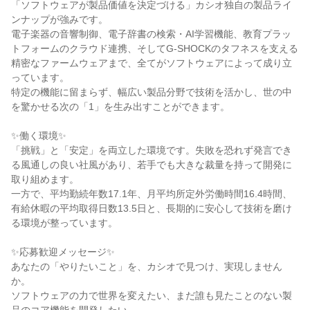
「ソフトウェアが製品価値を決定づける」カシオ独自の製品ライ
ンナップが強みです。
電子楽器の音響制御、電子辞書の検索・AI学習機能、教育プラッ
トフォームのクラウド連携、そしてG-SHOCKのタフネスを支える
精密なファームウェアまで、全てがソフトウェアによって成り立
っています。
特定の機能に留まらず、幅広い製品分野で技術を活かし、世の中
を驚かせる次の「1」を生み出すことができます。
✨働く環境✨
「挑戦」と「安定」を両立した環境です。失敗を恐れず発言でき
る風通しの良い社風があり、若手でも大きな裁量を持って開発に
取り組めます。
一方で、平均勤続年数17.1年、月平均所定外労働時間16.4時間、
有給休暇の平均取得日数13.5日と、長期的に安心して技術を磨け
る環境が整っています。
✨応募歓迎メッセージ✨
あなたの「やりたいこと」を、カシオで見つけ、実現しません
か。
ソフトウェアの力で世界を変えたい、まだ誰も見たことのない製