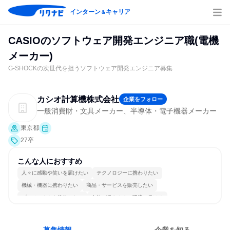
インターン
キャリア
＆
CASIOのソフトウェア開発エンジニア職(電機
メーカー)
G-SHOCKの次世代を担うソフトウェア開発エンジニア募集
カシオ計算機株式会社
企業をフォロー
一般消費財・文具メーカー、半導体・電子機器メーカー
東京都
27卒
こんな人におすすめ
人々に感動や笑いを届けたい
テクノロジーに携わりたい
機械・機器に携わりたい
商品・サービスを販売したい
プロジェクトを推進したい
女性が働きやすい環境で働ける
長く同じ会社に居続けられる
自分の好きな時間で働ける
一つの専門分野を極める
若手が裁量を持てる環境