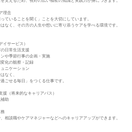
様を支えるため、視野の広い福祉の知識と実践力が身につきます。
ア理念
困っていることを聞く」ことを大切にしています。
ではなく、その方の人生や想いに寄り添うケアを学べる環境です。
デイサービス）
どの日常生活支援
ョンや季節行事の企画・実施
調変化の観察・記録
ミュニケーション
ではなく、
で過ごせる毎日」をつくる仕事です。
支援（将来的なキャリアパス）
成補助
業務
で、相談職やケアマネジャーなどへのキャリアアップができます。