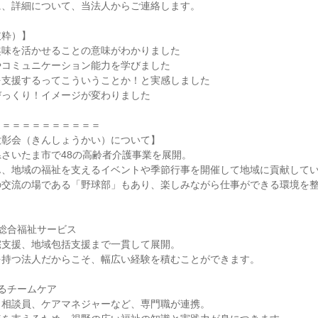
に、詳細について、当法人からご連絡します。
抜粋）】
趣味を活かせることの意味がわかりました
やコミュニケーション能力を学びました
を支援するってこういうことか！と実感しました
びっくり！イメージが変わりました
＝＝＝＝＝＝＝＝＝＝＝
欣彰会（きんしょうかい）について】
さいたま市で48の高齢者介護事業を展開。
ん、地域の福祉を支えるイベントや季節行事を開催して地域に貢献して
の交流の場である「野球部」もあり、楽しみながら仕事ができる環境を
】
総合福祉サービス
宅支援、地域包括支援まで一貫して展開。
を持つ法人だからこそ、幅広い経験を積むことができます。
るチームケア
、相談員、ケアマネジャーなど、専門職が連携。