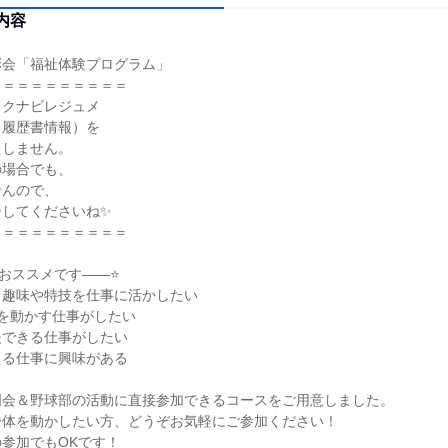
内容
彰会「福祉体験プログラム」
＝＝＝＝＝＝＝＝＝＝
リクナビレジュメ
・履歴書情報）を
たしません。
の場合でも、
せんので、
ーしてくださいね✨
＝＝＝＝＝＝＝＝＝＝
おススメです――⭐
、趣味や特技を仕事に活かしたい
を動かす仕事がしたい
夫できる仕事がしたい
える仕事に興味がある
明会＆野球部の活動に直接参加できるコースをご用意しました。
身体を動かしたい方、どうぞお気軽にご参加ください！
参加でもOKです！