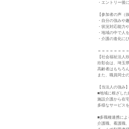
・エントリー後
【参加者の声（
・自分の強みや
・状況対応能力
・地域の中で人
・介護の進化に
＝＝＝＝＝＝＝
【社会福祉法人
欣彰会は、埼玉県
高齢者はもちろ
また、職員同士
【当法人の強み
■地域に根ざした
施設介護から在
多様なサービス
■多職種連携によ
介護職、看護職