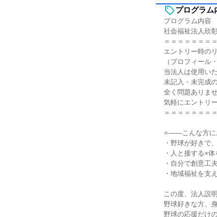
プログラム
プログラム内容
社会福祉法人欣
＝＝＝＝＝＝＝
エントリー時の
（プロフィール
当法人は使用い
未記入・未完成
全く問題ありま
気軽にエントリ
＝＝＝＝＝＝＝
⭐――こんな方に
・野球が好きで
・人と接する×体
・自分で創意工
・地域福祉を支
この度、法人説
野球好きな方、
野球の応援だけの