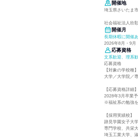
開催地
埼玉県さいたま
社会福祉法人欣彰
開催月
長期休暇に開催
2026年8月・9月
応募資格
文系歓迎、理系
応募資格
【対象の学校種
大学／大学院／専
【応募資格詳細
2028年3月卒業
※福祉系の勉強
【採用実績校】
跡見学園女子大
専門学校、共栄
埼玉工業大学、