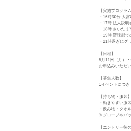
【実施プログラ
・16時30分 大
・17時 法人説明
・18時 さいた
・19時 野球部
・21時過ぎにグ
【日程】
5月11日（月）・
お申込みいただ
【募集人数】
1イベントにつき
【持ち物・服装
・動きやすい服
・飲み物・タオ
※グローブやバ
【エントリー後