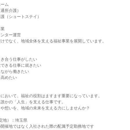
ホーム
（通所介護）
介護（ショートステイ）
事業
センター運営
だけでなく、地域全体を支える福祉事業を展開しています。
向き合う仕事がしたい
献できる仕事に就きたい
しながら働きたい
を高めたい
会において、福祉の役割はますます重要になっています。
、誰かの「人生」を支える仕事です。
さや想いを、地域の未来を支える力にしませんか？
定地）：埼玉県
の開催地ではなく入社された際の配属予定勤務地です