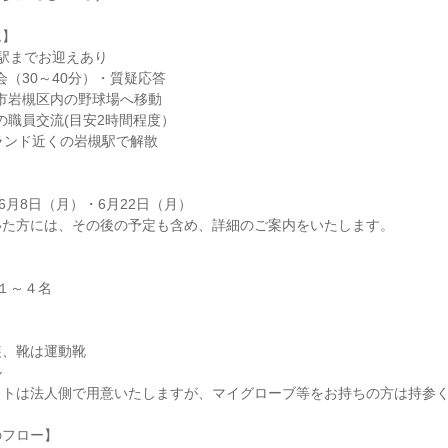
ム】
宮駅までお迎えあり
会（30～40分）・質疑応答
ま市岩槻区内の野球場へ移動
での職員交流(目安2時間程度）
ランド近くの岩槻駅で解散
6月8日（月）・6月22日（月）
いた方には、その後の予定も含め、詳細のご案内をいたします。
１～４名
】
装、靴は運動靴
ル
ットは法人側で用意いたしますが、マイグローブ等をお持ちの方は持参
のフロー】