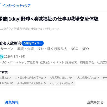
インターン
キャリア
＆
催|1day|野球×地域福祉の仕事&職場交流体験
人説明会と野球部活動に参加できる特別コース
祉法人欣彰会
企業をフォロー
サービス、看護・介護、福祉・独立行政法人・NGO・NPO
2026年8月・9月
ープン・カンパニー&キャリア教育等（説明会・イベント [職種研究、職場見学会、社員
、業界研究]）
すすめ
を届けたい
人・世の中の安全を守りたい
地域貢献に携わりたい
人の成長を支えたい
チ
環境で働ける
多様な職種の人と関われる
人とたくさん会話する
募集情報
企業を知る