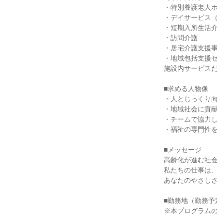
・特別養護老人
・デイサービス
・短期入所生活
・訪問介護
・居宅介護支援
・地域包括支援
施設内サービス
■求める人物像
・人とじっくり
・地域社会に貢
・チームで協力
・福祉の専門性
■メッセージ
高齢化が進む社
私たちの仕事は
あなたのやさし
■勤務地（勤務予
※本プログラム