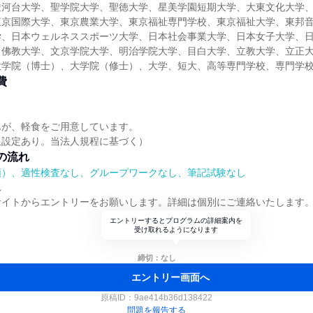
駿河台大学、聖学院大学、聖徳大学、星美学園短期大学、大東文化大学
東京国際大学、東京農業大学、東京福祉専門学校、東京福祉大学、東邦
学、日本ウェルネススポーツ大学、日本社会事業大学、日本女子大学、
、佛教大学、文京学院大学、明治学院大学、目白大学、立教大学、立正
大学院（博士）、大学院（修士）、大学、短大、高等専門学校、専門学
費
んが、軽食をご用意しています。
限設定あり。当法人規程に基づく）
の流れ
順）、適性検査なし、グループワークなし、筆記試験なし
れ
サイトからエントリーをお願いします。詳細は個別にご連絡いたします
エントリーするとプログラムの詳細案内を
受け取れるようになります
締切：なし
エントリー画面へ
原稿ID：
9ae414b36d138422
問題を報告する