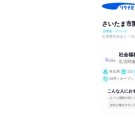
さいたま市開
説明会・イベント
交通費支給あり！法
社会福
生活関連
埼玉県
1日
28卒 | オ
ト、会社説明会
こんな人にお
人々に感動や笑い
女性が働きやすい