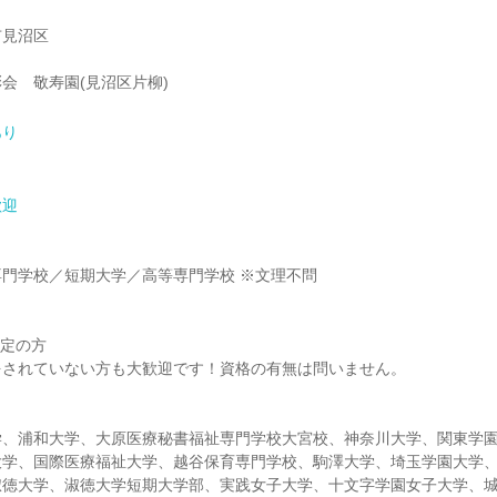
市見沼区
会 敬寿園(見沼区片柳)
あり
歓迎
】
門学校／短期大学／高等専門学校 ※文理不問
】
予定の方
をされていない方も大歓迎です！資格の有無は問いません。
学、浦和大学、大原医療秘書福祉専門学校大宮校、神奈川大学、関東学
大学、国際医療福祉大学、越谷保育専門学校、駒澤大学、埼玉学園大学
淑徳大学、淑徳大学短期大学部、実践女子大学、十文字学園女子大学、