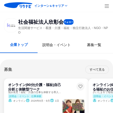
インターン
キャリア
＆
社会福祉法人欣彰会
フォロー
生活関連サービス・看護・介護・福祉・独立行政法人・NGO・NP
O
企業トップ
説明会・イベント
募集一覧
募集
すべて見る
オンライン|90分|介護・福祉|自己
オンライン|
分析と体験型ワーク
る福祉のお
強み発見！福祉・介護の仕事を体験する導入向けプログラムです！
説明会・イベント
仕事体験
説明会・イベン
オンライン
2026年8月・9月
1日
オンライン