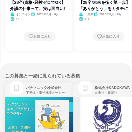
【28卒/資格･経験ゼロでOK】
【28卒/未来を拓く第一歩】
介護の仕事って、実は面白い!
「ありがとう」をカタチに
オンライン
2026年8月・9月
千葉県
2026年8月・9月
1日
1日
お気に入り
お気に入り
この募集と一緒に見られている募集
パナソニック株式会社
株式会社KADOKAWA
半導体・電子機器メーカー
出版社・新聞社