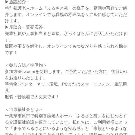
▶施設紹介：
特別養護老人ホーム「ふるさと苑」の様子を、動画や写真でご紹
介します。オンラインでも職場の雰囲気をリアルに感じていただ
けます。
▶座談会・質疑応答：
先輩社員や人事担当者と直接、ざっくばらんにお話しいただけま
す。
疑問や不安を解消し、オンラインでもつながりを感じられる機会
です！
＜参加方法／準備物＞
参加方法: Zoomを使用します。ご予約いただいた方に、後日URL
をお送りいたします。
準備物: インターネット環境、PCまたはスマートフォン、筆記用
具
服装：普段着で大丈夫です！
＜市原福祉会とは＞
千葉県市原市で特別養護老人ホーム「ふるさと苑」をはじめとす
る介護福祉施設を運営しています。私たちは、ご利用者様にとっ
て「まるでふるさとにいるような安心感」と「家族といるような
温かさ」を提供することを目指しています。職員一人ひとりのア