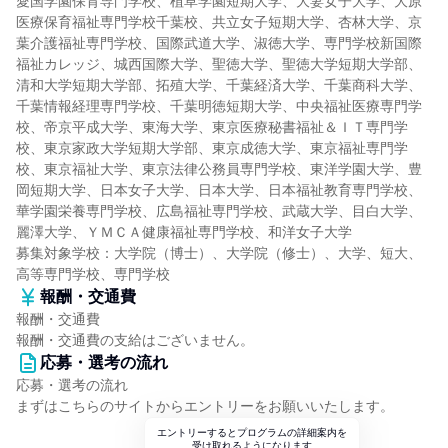
愛国学園保育専門学校、植草学園短期大学、大妻女子大学、大原
医療保育福祉専門学校千葉校、共立女子短期大学、杏林大学、京
葉介護福祉専門学校、国際武道大学、淑徳大学、専門学校新国際
福祉カレッジ、城西国際大学、聖徳大学、聖徳大学短期大学部、
清和大学短期大学部、拓殖大学、千葉経済大学、千葉商科大学、
千葉情報経理専門学校、千葉明徳短期大学、中央福祉医療専門学
校、帝京平成大学、東海大学、東京医療秘書福祉＆ＩＴ専門学
校、東京家政大学短期大学部、東京成徳大学、東京福祉専門学
校、東京福祉大学、東京法律公務員専門学校、東洋学園大学、豊
岡短期大学、日本女子大学、日本大学、日本福祉教育専門学校、
華学園栄養専門学校、広島福祉専門学校、武蔵大学、目白大学、
麗澤大学、ＹＭＣＡ健康福祉専門学校、和洋女子大学
募集対象学校：大学院（博士）、大学院（修士）、大学、短大、
高等専門学校、専門学校
報酬・交通費
報酬・交通費
報酬・交通費の支給はございません。
応募・選考の流れ
応募・選考の流れ
まずはこちらのサイトからエントリーをお願いいたします。
エントリーするとプログラムの詳細案内を
受け取れるようになります