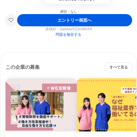
締切：なし
エントリー画面へ
原稿ID：
9ad4ac523c08fc64
問題を報告する
この企業の募集
すべて見る