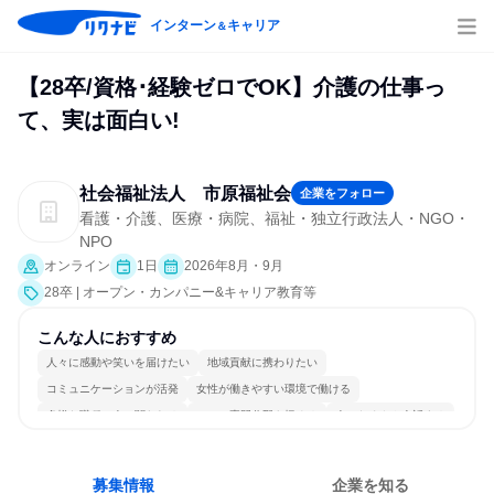
インターン
キャリア
＆
【28卒/資格･経験ゼロでOK】介護の仕事っ
て、実は面白い!
社会福祉法人 市原福祉会
企業をフォロー
看護・介護、医療・病院、福祉・独立行政法人・NGO・
NPO
オンライン
1日
2026年8月・9月
28卒 | オープン・カンパニー&キャリア教育等
こんな人におすすめ
人々に感動や笑いを届けたい
地域貢献に携わりたい
コミュニケーションが活発
女性が働きやすい環境で働ける
多様な職種の人と関われる
一つの専門分野を極める
人とたくさん会話する
募集情報
企業を知る