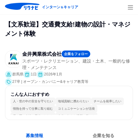
インターン
キャリア
＆
【文系歓迎】交通費支給!建物の設計・マネジ
メント体験
金井興業株式会社
企業をフォロー
スポーツ・レクリエーション、建設・土木、一般的な修
理・メンテナンス
群馬県
1日
2026年1月
27卒 | オープン・カンパニー&キャリア教育等
こんな人におすすめ
人・世の中の安全を守りたい
地域貢献に携わりたい
チームを統率したい
情熱を持って仕事に取り組む
コミュニケーションが活発
長く同じ会社に居続けられる
自分の好きな場所で働ける
多様な職種の人と関われる
一つの専門分野を極める
人とたくさん会話する
募集情報
企業を知る