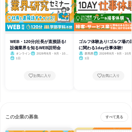
WEB・120分|社長が直接語る!
ゴルフ体験あり!ゴルフ場の
設備業界を知るWEB説明会
に関わる1day仕事体験!
オンライン
2026年8月・9月・10
群馬県
2026年8月・9月・10月
月・11月・12月
月・12月
1日
1日
お気に入り
お気に入り
この企業の募集
すべて見る