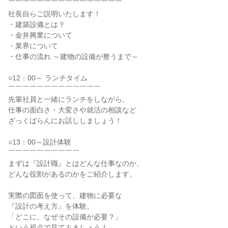
￣￣￣￣￣￣￣￣￣￣￣￣￣￣￣￣
社長自らご説明いたします！
・建築設備とは？
・金井興業について
・業界について
・仕事の流れ ～建物の設備が整うまで～
○12：00～ ランチタイム
￣￣￣￣￣￣￣￣￣￣￣￣￣
先輩社員と一緒にランチをしながら、
仕事の面白さ・大変さや就活の相談など
ざっくばらんにお話ししましょう！
○13：00～設計体験
￣￣￣￣￣￣￣￣￣￣
まずは『設計職』とはどんな仕事なのか、
どんな役割があるのかをご紹介します。
実際の図面を使って、建物に必要な
『設計の考え方』を体験。
「どこに、なぜその設備が必要？」
という視点で見てみましょう！