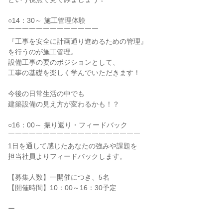
○14：30～ 施工管理体験
￣￣￣￣￣￣￣￣￣￣￣￣￣
『工事を安全に計画通り進めるための管理』
を行うのが施工管理。
設備工事の要のポジションとして、
工事の基礎を楽しく学んでいただきます！
今後の日常生活の中でも
建築設備の見え方が変わるかも！？
○16：00～ 振り返り・フィードバック
￣￣￣￣￣￣￣￣￣￣￣￣￣￣￣￣￣￣￣
1日を通して感じたあなたの強みや課題を
担当社員よりフィードバックします。
【募集人数】一開催につき、5名
【開催時間】10：00～16：30予定
ー