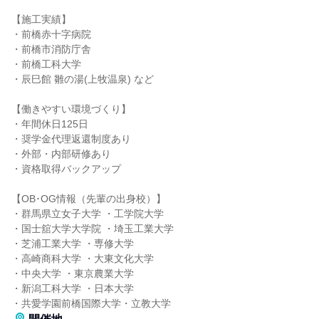
【施工実績】
・前橋赤十字病院
・前橋市消防庁舎
・前橋工科大学
・辰巳館 雛の湯(上牧温泉) など
【働きやすい環境づくり】
・年間休日125日
・奨学金代理返還制度あり
・外部・内部研修あり
・資格取得バックアップ
【OB･OG情報（先輩の出身校）】
・群馬県立女子大学 ・工学院大学
・国士舘大学大学院 ・埼玉工業大学
・芝浦工業大学 ・専修大学
・高崎商科大学 ・大東文化大学
・中央大学 ・東京農業大学
・新潟工科大学 ・日本大学
・共愛学園前橋国際大学・立教大学