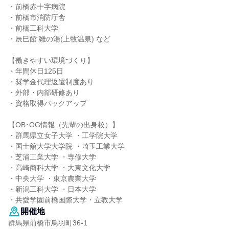
・前橋赤十字病院
・前橋市消防庁舎
・前橋工科大学
・辰巳館 雛の湯(上牧温泉) など
【働きやすい環境づくり】
・年間休日125日
・奨学金代理返還制度あり
・外部・内部研修あり
・資格取得バックアップ
【OB･OG情報（先輩の出身校）】
・群馬県立女子大学 ・工学院大学
・国士舘大学大学院 ・埼玉工業大学
・芝浦工業大学 ・専修大学
・高崎商科大学 ・大東文化大学
・中央大学 ・東京農業大学
・新潟工科大学 ・日本大学
・共愛学園前橋国際大学・立教大学
開催地
群馬県前橋市鳥羽町36-1