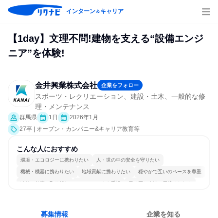
インターン
キャリア
＆
【1day】文理不問!建物を支える“設備エンジ
ニア”を体験!
金井興業株式会社
企業をフォロー
スポーツ・レクリエーション、建設・土木、一般的な修
理・メンテナンス
群馬県
1日
2026年1月
27卒 | オープン・カンパニー&キャリア教育等
こんな人におすすめ
環境・エコロジーに携わりたい
人・世の中の安全を守りたい
機械・機器に携わりたい
地域貢献に携わりたい
穏やかで互いのペースを尊重
冷静に仕事に取り組む
チームワークを重視
長く同じ会社に居続けられる
一つの専門分野を極める
目標に追われず働ける
募集情報
企業を知る