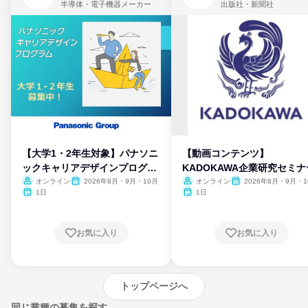
半導体・電子機器メーカー
出版社・新聞社
【大学1・2年生対象】パナソニ
【動画コンテンツ】
ックキャリアデザインプログラ
KADOKAWA企業研究セミナ
ム
オンライン
2026年8月・9月・10月
オンライン
2026年8月・9月・1
月・11月・12月
1日
1日
お気に入り
お気に入り
トップページへ
同じ業種の募集を探す