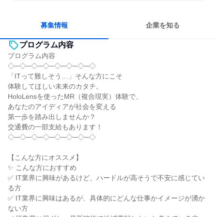
チームワークを重視
女性が働きやすい環境で働ける
長く同じ会社に居続けられる
募集情報
企業を知る
プログラム内容
プログラム内容
◇─◇─◇─◇─◇─◇─◇─◇
「ITって難しそう…」そんな方にこそ
体験してほしい未来のカタチ。
HoloLensを使ったMR（複合現実）体験で、
あなたのアイディアが社会を変える
第一歩を踏み出しませんか？
交通費の一部支給もあります！
◇─◇─◇─◇─◇─◇─◇─◇
【こんな方にオススメ】
✨ こんな方におすすめ
✅ IT業界に興味があるけど、ハードルが高そうで不安に感じてい
る方
✅ IT業界に興味はあるが、具体的にどんな仕事かイメージが湧か
ない方