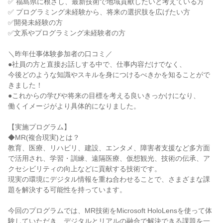
✅ 福島県に根ざし、最新技術で地域貢献したいと考えている方
✅ プログラミング未経験から、将来の選択肢を広げたい方
✅開発未経験の方
✅文系やプログラミング未経験者の方
＼昨年仕事体験参加者の口コミ／
●社員の方と直接お話しする中で、仕事内容だけでなく、
今後どのような知識やスキルを身につけるべきかを知ることがで
きました！
●これからの学びや将来の目標を考える良いきっかけになり、
働くイメージがより具体的になりました。
【実施プログラム】
◆MR(複合現実)とは？
教育、医療、リハビリ、建設、エンタメ、障害者支援など多方面
で活用され、学習・訓練、遠隔医療、仮想観光、技術の伝承、ア
クセシビリティの向上などに貢献する技術です。
現実の環境にデジタル情報を重ね合わせることで、さまざまな課
題を解決する可能性を持っています。
今回のプログラムでは、MR技術をMicrosoft HoloLensを使って体
験していただき、デジタルとリアルの融合で解決できる課題を一