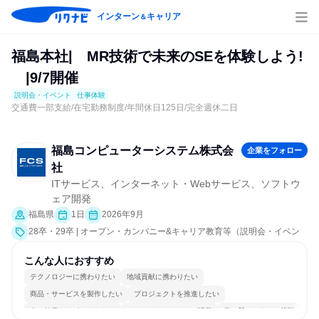
インターン
キャリア
＆
福島本社| MR技術で未来のSEを体験しよう!
|9/7開催
説明会・イベント
仕事体験
交通費一部支給/在宅勤務制度/年間休日125日/完全週休二日
福島コンピューターシステム株式会
企業をフォロー
社
ITサービス、インターネット・Webサービス、ソフトウ
ェア開発
福島県
1日
2026年9月
28卒・29卒 | オープン・カンパニー&キャリア教育等（説明会・イベン
ト [職種研究、職場見学会、社員交流会、就活サポート、会社説明会、業
界研究]、仕事体験）
こんな人におすすめ
テクノロジーに携わりたい
地域貢献に携わりたい
商品・サービスを製作したい
プロジェクトを推進したい
人の仕事をサポートしたい
コミュニケーションが活発
常に新しいものに挑戦