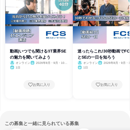
動画|いつでも聞ける!IT業界SE
迷ったらこれ!30秒動画でFC
の魅力を聞いてみよう
とSEの一日を知ろう
オンライン
2026年8月・9月・10
オンライン
2026年8月・9月・1
月・11月・12月、2027年1
月・11月・12月、2027
1日
1日
月
月
お気に入り
お気に入り
この募集と一緒に見られている募集