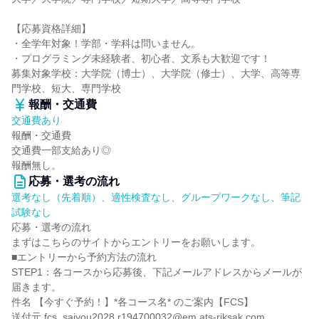
【応募資格詳細】
・全学年対象！学部・学科は問いません。
・プログラミング未経験者、初心者、文系も大歓迎です！
募集対象学校：大学院（博士）、大学院（修士）、大学、高等専
門学校、短大、専門学校
報酬・交通費
交通費あり
報酬・交通費
交通費一部支給あり◎
報酬無し。
応募・選考の流れ
選考なし（先着順）、適性検査なし、グループワークなし、筆記
試験なし
応募・選考の流れ
まずはこちらのサイトからエントリーをお願いします。
■エントリーから予約方法の流れ
STEP1：各コースから応募後、下記メールアドレスからメールが
届きます。
件名 【今すぐ予約！】*各コース名* のご案内【FCS】
送付元 fcs_saiyou2028.r194700032@em.ats-riksak.com