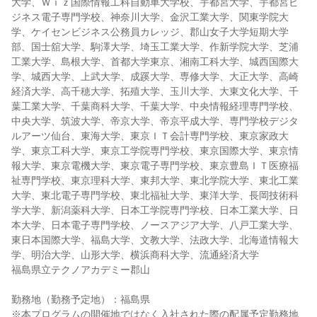
大学、Ｗｉｚ国際情報工科自動車大学校、宇都宮大学、宇都宮ビ
ジネス電子専門学校、神奈川大学、金沢工業大学、関東学院大
学、ケイセンビジネス公務員カレッジ、郡山女子大学短期大学
部、国士舘大学、駒澤大学、埼玉工業大学、作新学院大学、芝浦
工業大学、島根大学、首都大学東京、湘南工科大学、城西国際大
学、城西大学、上武大学、成蹊大学、専修大学、大正大学、高崎
経済大学、高千穂大学、拓殖大学、玉川大学、大東文化大学、千
葉工業大学、千葉商科大学、千葉大学、中央情報経理専門学校、
中央大学、筑波大学、帝京大学、帝京平成大学、専門学校デジタ
ルアーツ仙台、東海大学、東京ＩＴ会計専門学校、東京家政大
学、東京工科大学、東京工学院専門学校、東京国際大学、東京情
報大学、東京電機大学、東京電子専門学校、東京豊島ＩＴ医療福
祉専門学校、東京理科大学、東邦大学、東北学院大学、東北工業
大学、東北電子専門学校、東北福祉大学、東洋大学、長岡技術科
学大学、新潟薬科大学、日本工学院専門学校、日本工業大学、日
本大学、日本電子専門学校、ノースアジア大学、八戸工業大学、
東日本国際大学、福島大学、文教大学、法政大学、北海道情報大
学、明治大学、山形大学、横浜商科大学、流通経済大学
福島県立テクノアカデミー郡山
勤務地（勤務予定地）：福島県
※本プログラムの開催地ではなく入社された際の配属予定勤務地