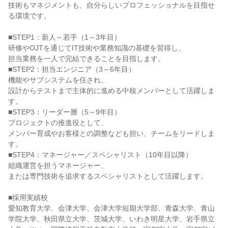
技術もマネジメントも、自分らしいプロフェッショナルを目指せ
る環境です。
■STEP1：新人～若手（1～3年目）
研修やOJTを通じてIT技術や業務知識の基礎を習得し、
担当業務を一人で完結できることを目指します。
■STEP2：担当エンジニア（3～6年目）
機能やサブシステムを任され、
設計からテストまで主体的に進める中核メンバーとして活躍しま
す。
■STEP3：リーダー層（5～9年目）
プロジェクトの推進役として、
メンバー育成やお客様との調整なども担い、チームをリードしま
す。
■STEP4：マネージャー／スペシャリスト（10年目以降）
組織運営を担うマネージャー、
または専門技術を追求するスペシャリストとして活躍します。
■採用実績校
愛知教育大学、会津大学、会津大学短期大学部、青森大学、青山
学院大学、秋田県立大学、茨城大学、いわき明星大学、岩手県立