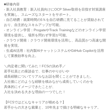
■研修内容
- 新入社員教育：新入社員向けにOCP Silver取得を目指す対策講座
を実施し、スムーズなスタートをサポート。
- 自己研鑽：就業時間の5％を自己研鑽に充てることが奨励されて
おり、自主的なスキルアップが可能。
- オンライン学習：ProgateやTrack Trainingなどのオンライン学習
環境を提供し、場所を問わず学習が可能。
- クラウド開発：クラウド開発環境を活用し、高品質かつ高速な開
発を実現。
- 生成AI活用：社内製AIチャットシステムやGitHub Copilotを活用
して業務効率を向上。
＼内定者に聞いてみた！FCSの決め手／
若手社員との座談会で、仕事のやりがいや
成長経験についてリアルなお話を聞くことができました。
入社後にどのような経験を積みながら成長していくのかを
具体的にイメージできたことが、
入社を決める大きな理由の一つでした！
【FCSではどんなキャリアが積める？】
若手からの大きな裁量と、10年先まで描ける明確なキャリア。