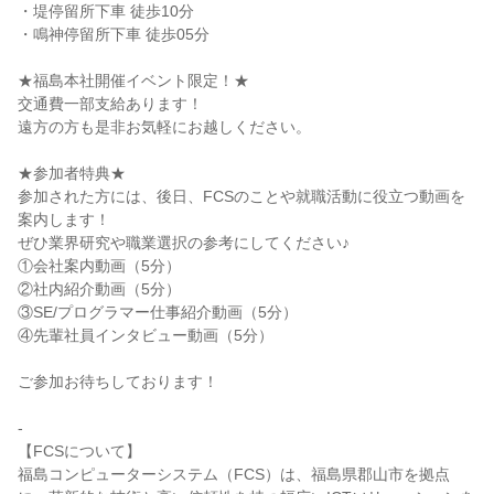
・堤停留所下車 徒歩10分
・鳴神停留所下車 徒歩05分
★福島本社開催イベント限定！★
交通費一部支給あります！
遠方の方も是非お気軽にお越しください。
★参加者特典★
参加された方には、後日、FCSのことや就職活動に役立つ動画を
案内します！
ぜひ業界研究や職業選択の参考にしてください♪
①会社案内動画（5分）
②社内紹介動画（5分）
③SE/プログラマー仕事紹介動画（5分）
④先輩社員インタビュー動画（5分）
ご参加お待ちしております！
-
【FCSについて】
福島コンピューターシステム（FCS）は、福島県郡山市を拠点