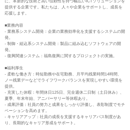
に、革新的な技術と高い信頼性を持つ幅広いICTソリューションを
提供する企業です。私たちは、人々や企業をサポートし、成長を
応援します。
■業務内容
- 業務系システム開発：企業の業務効率化を支援するシステムの開
発。
- 制御・組込系システム開発：製品に組み込むソフトウェアの開
発。
- 復興関連システム：福島復興に関するプロジェクトの実施。
■福利厚生
- 柔軟な働き方：時短勤務や在宅勤務、月平均残業時間14時間、
ノー残業デーなどでライフワークバランスを実現しやすい環境を
提供。
- 充実した休暇：年間休日125日、完全週休二日制（土日休み）、
夏季、年末年始、アニバーサリー等休暇あり。
- 成果評価：社員の努力と成果をしっかり評価し、表彰制度でモチ
ベーションを高めます。
- キャリアアップ：社員の成長を支援するキャリアパス制度があ
り、長期的なキャリア形成をサポート。