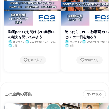
動画|いつでも聞ける!IT業界SE
迷ったらこれ!30秒動画でFC
の魅力を聞いてみよう
とSEの一日を知ろう
オンライン
2026年8月・9月・10
オンライン
2026年8月・9月・1
月・11月・12月、2027年1
月・11月・12月、2027
1日
1日
月
月
お気に入り
お気に入り
この企業の募集
すべて見る