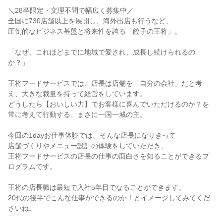
＼28卒限定・文理不問で幅広く募集中／
全国に730店舗以上を展開し、海外出店も行うなど、
圧倒的なビジネス基盤と将来性を誇る「餃子の王将」。
「なぜ、これほどまでに地域で愛され、成長し続けられるの
か？」
王将フードサービスでは、店長は店舗を「自分の会社」だと考
え、大きな裁量を持って経営をしています。
どうしたら【おいしい力】でお客様に喜んでいただけるのか？を
常に考えて行動する、まさに一国一城の主。
今回の1dayお仕事体験では、そんな店長になりきって
店舗づくりやメニュー設計の体験をしていただき、
王将フードサービスの店長の仕事の面白さを知ることができるプ
ログラムです。
王将の店長職は最短で入社5年目でなることができます。
20代の後半でこんな仕事ができるのか！とイメージしてみてくだ
さいね。