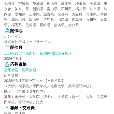
北海道、宮城県、茨城県、栃木県、群馬県、埼玉県、千葉県、東
京都、神奈川県、新潟県、富山県、石川県、福井県、岐阜県、静
岡県、愛知県、三重県、滋賀県、京都府、大阪府、兵庫県、奈良
県、和歌山県、岡山県、広島県、山口県、徳島県、香川県、愛媛
県、福岡県、佐賀県、長崎県、熊本県、大分県
開催地
オンライン
株式会社王将フードサービス
開催月
土日祝日に開催あり、長期休暇に開催あり
2026年9月
応募資格
文系歓迎、理系歓迎
応募資格
2028年3月卒業予定の方 【文理不問】
（大学／大学院／専門学校／短期大学／高等専門学校）
既卒可（卒業後３年以内）
募集対象学校：大学院（博士）、大学院（修士）、大学、高等専
門学校、専門学校、短大
報酬・交通費
報酬・交通費