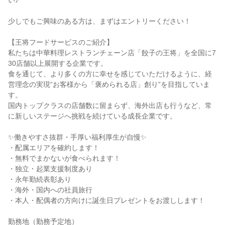
い♪
少しでもご興味のある方は、まずはエントリーください！
【王将フードサービスのご紹介】
私たちは中華料理レストランチェーン店「餃子の王将」を全国に7
30店舗以上展開する企業です。
食を通じて、より多くの方に幸せを感じていただけるように、経
営理念の実現“お客様から「褒められる店」創り”を目指していま
す。
国内トップクラスの店舗数に留まらず、海外出店も行うなど、常
に新しいステージへ挑戦を続けている成長企業です。
✨働きやすさ抜群・手厚い福利厚生が自慢✨
・配属エリアを確約します！
・無料でまかないが食べられます！
・独立・起業支援制度あり
・永年勤続表彰あり
・海外・国内への社員旅行
・本人・配偶者の方向けに誕生日プレゼントをお渡しします！
勤務地（勤務予定地）