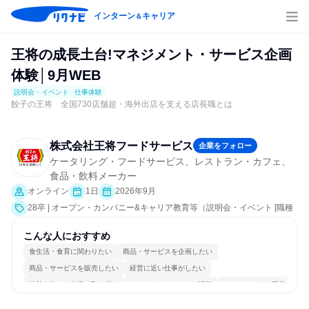
インターン
キャリア
＆
王将の成長土台!マネジメント・サービス企画
体験│9月WEB
説明会・イベント
仕事体験
餃子の王将 全国730店舗超・海外出店を支える店長職とは
株式会社王将フードサービス
企業をフォロー
ケータリング・フードサービス、レストラン・カフェ、
食品・飲料メーカー
オンライン
1日
2026年9月
28卒 | オープン・カンパニー&キャリア教育等（説明会・イベント [職種
研究、課題解決プログラム、就活サポート、会社説明会]、仕事体験）
こんな人におすすめ
食生活・食育に関わりたい
商品・サービスを企画したい
商品・サービスを販売したい
経営に近い仕事がしたい
情熱を持って仕事に取り組む
コミュニケーションが活発
チームワークを重視
長く同じ会社に居続けられる
自分の好きな場所で働ける