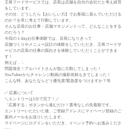
王将フードサービスでは、店長は店舗を自分の会社だと考え経営
をしています。
その分、どうしたら【おいしい力】でお客様に喜んでいただける
のか？を常に考えて行動しています。
そんな店長のお仕事・店舗マネジメントって、どんなことをする
のだろう？
今回の１dayお仕事体験では、店長になりきって
店舗づくりやメニュー設計の体験をしていただき、王将フードサ
ービスの店長の仕事の面白さを体験していただくことができま
す！
例えば…：
問題発生！アルバイトさんが急に欠勤してしまった！
YouTuberからチャレンジ動画の撮影依頼もきてしまった！
こんな時、あなたならどう優先度/緊急度をつけますか？等
✅ 応募について
＼エントリーは1分で完了！／
「応募する」ボタンから進むだけ！選考なしの先着順です。
エントリーいただいた後、ご登録アドレスにマイページ登録のご
案内メールをお送りいたします。
マイページにログインをいただき、イベント予約へお進みくださ