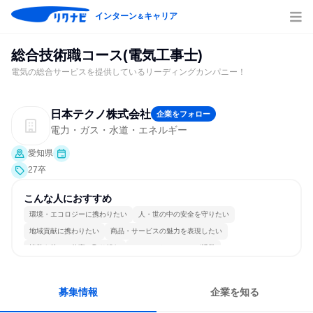
インターン
キャリア
＆
総合技術職コース(電気工事士)
電気の総合サービスを提供しているリーディングカンパニー！
日本テクノ株式会社
企業をフォロー
電力・ガス・水道・エネルギー
愛知県
27卒
こんな人におすすめ
環境・エコロジーに携わりたい
人・世の中の安全を守りたい
地域貢献に携わりたい
商品・サービスの魅力を表現したい
情熱を持って仕事に取り組む
コミュニケーションが活発
常に新しいものに挑戦
チームワークを重視
多様な職種の人と関われる
一つの専門分野を極める
募集情報
企業を知る