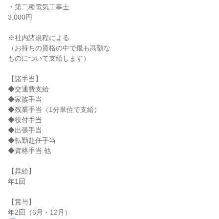
・第二種電気工事士
3,000円
※社内諸規程による
（お持ちの資格の中で最も高額な
ものについて支給します）
【諸手当】
◆交通費支給
◆家族手当
◆残業手当（1分単位で支給）
◆役付手当
◆出張手当
◆転勤赴任手当
◆資格手当 他
【昇給】
年1回
【賞与】
年2回（6月・12月）