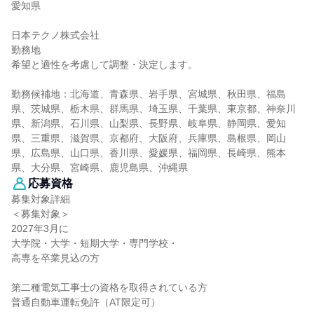
愛知県
日本テクノ株式会社
勤務地
希望と適性を考慮して調整・決定します。
勤務候補地：北海道、青森県、岩手県、宮城県、秋田県、福島
県、茨城県、栃木県、群馬県、埼玉県、千葉県、東京都、神奈川
県、新潟県、石川県、山梨県、長野県、岐阜県、静岡県、愛知
県、三重県、滋賀県、京都府、大阪府、兵庫県、島根県、岡山
県、広島県、山口県、香川県、愛媛県、福岡県、長崎県、熊本
県、大分県、宮崎県、鹿児島県、沖縄県
応募資格
募集対象詳細
＜募集対象＞
2027年3月に
大学院・大学・短期大学・専門学校・
高専を卒業見込の方
第二種電気工事士の資格を取得されている方
普通自動車運転免許（AT限定可）