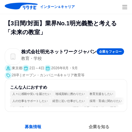
インターン
キャリア
＆
【3日間/対面】業界No.1明光義塾と考える
「未来の教室」
株式会社明光ネットワークジャパン
企業をフォロー
教育・学校
東京都
2日～4日
2026年8月・9月
28卒 | オープン・カンパニー&キャリア教育等
こんな人におすすめ
人々に感動や笑いを届けたい
地域貢献に携わりたい
教育支援をしたい
人の仕事をサポートしたい
経営に近い仕事がしたい
採用・育成に関わりたい
人の成長を支えたい
コミュニケーションが活発
若手が裁量を持てる環境
人とたくさん会話する
募集情報
企業を知る