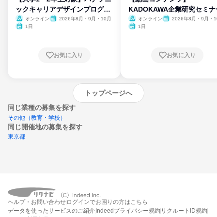
ックキャリアデザインプログラ
KADOKAWA企業研究セミナ
ム
オンライン
2026年8月・9月・10月
オンライン
2026年8月・9月・1
月・11月・12月
1日
1日
お気に入り
お気に入り
トップページへ
同じ業種の募集を探す
その他（教育・学校）
同じ開催地の募集を探す
東京都
エントリーするとプログラムの詳細案内を
ヘルプ・お問い合わせ
ログインでお困りの方はこちら
受け取れるようになります
データを使ったサービスのご紹介
Indeedプライバシー規約
リクルートID規約