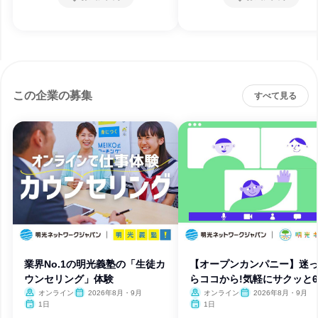
この企業の募集
すべて見る
業界No.1の明光義塾の「生徒カ
【オープンカンパニー】迷
ウンセリング」体験
らココから!気軽にサクッと6
分
オンライン
2026年8月・9月
オンライン
2026年8月・9月
1日
1日