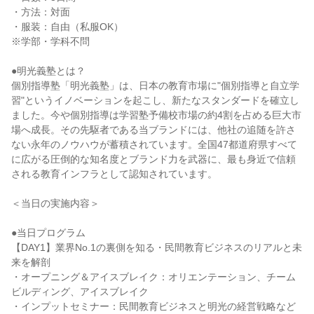
・方法：対面
・服装：自由（私服OK）
※学部・学科不問
●明光義塾とは？
個別指導塾「明光義塾」は、日本の教育市場に"個別指導と自立学
習"というイノベーションを起こし、新たなスタンダードを確立し
ました。今や個別指導は学習塾予備校市場の約4割を占める巨大市
場へ成長。その先駆者である当ブランドには、他社の追随を許さ
ない永年のノウハウが蓄積されています。全国47都道府県すべて
に広がる圧倒的な知名度とブランド力を武器に、最も身近で信頼
される教育インフラとして認知されています。
＜当日の実施内容＞
●当日プログラム
【DAY1】業界No.1の裏側を知る・民間教育ビジネスのリアルと未
来を解剖
・オープニング＆アイスブレイク：オリエンテーション、チーム
ビルディング、アイスブレイク
・インプットセミナー：民間教育ビジネスと明光の経営戦略など