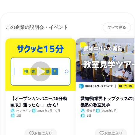
この企業の説明会・イベント
すべて見る
【オープンカンパニー/15分動
愛知県|業界トップクラスの
画版】迷ったらココから!
義塾の教室見学
オンライン
2026年8月・9月
愛知県
2026年9月
1日
1日
お気に入り
お気に入り