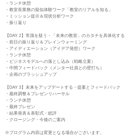
・ランチ休憩
・教室長業務の疑似体験ワーク「教室のリアルを知る」
・ミッション提示＆現状分析ワーク
・振り返り
【DAY 2】常識を疑う・「未来の教室」のカタチを具体化する
・前日の振り返り＆ブレインウォーミング
・アイディエーション（アイデア発想）ワーク
・ランチ休憩
・ビジネスモデルへの落とし込み（戦略立案）
・中間フィードバック（メンター社員との壁打ち）
・企画のブラッシュアップ
【DAY 3】未来をアップデートする・提案とフィードバック
・最終調整＆プレゼンリハーサル
・ランチ休憩
・最終プレゼン
・結果発表＆表彰式・総評
・クロージング・今後のご案内
※プログラム内容は変更となる場合がございます。