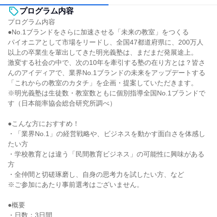
プログラム内容
プログラム内容
●No.1ブランドをさらに加速させる「未来の教室」をつくる
パイオニアとして市場をリードし、全国47都道府県に、200万人
以上の卒業生を輩出してきた明光義塾は、まだまだ発展途上。
激変する社会の中で、次の10年を牽引する塾の在り方とは？皆さ
んのアイディアで、業界No.1ブランドの未来をアップデートする
「これからの教室のカタチ」を企画・提案していただきます。
※明光義塾は生徒数・教室数ともに個別指導全国No.1ブランドで
す（日本能率協会総合研究所調べ）
●こんな方におすすめ！
・「業界No.1」の経営戦略や、ビジネスを動かす面白さを体感し
たい方
・学校教育とは違う「民間教育ビジネス」の可能性に興味がある
方
・全仲間と切磋琢磨し、自身の思考力を試したい方、など
※ご参加にあたり事前選考はございません。
●概要
・日数：3日間