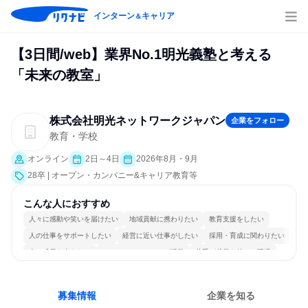
インターン
キャリア
＆
【3日間/web】業界No.1明光義塾と考える
「未来の教室」
株式会社明光ネットワークジャパン
企業をフォロー
教育・学校
オンライン
2日～4日
2026年8月・9月
28卒 | オープン・カンパニー&キャリア教育等
こんな人におすすめ
人々に感動や笑いを届けたい
地域貢献に携わりたい
教育支援をしたい
人の仕事をサポートしたい
経営に近い仕事がしたい
採用・育成に関わりたい
人の成長を支えたい
コミュニケーションが活発
若手が裁量を持てる環境
人とたくさん会話する
募集情報
企業を知る