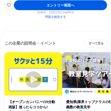
エントリー画面へ
原稿ID：
838029314a8ff03f
問題を報告する
この企業の説明会・イベント
すべて見る
【オープンカンパニー/15分動
愛知県|業界トップクラスの
画版】迷ったらココから!
義塾の教室見学