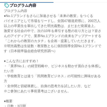
プログラム内容
プログラム内容
●No.1ブランドをさらに加速させる「未来の教室」をつくる
パイオニアとして市場をリードし、全国47都道府県に、200万人
以上の卒業生を輩出してきた明光義塾は、まだまだ発展途上。
激変する社会の中で、次の10年を牽引する塾の在り方とは？皆さ
んのアイディアで、業界No.1ブランドの未来をアップデートする
「これからの教室のカタチ」を企画・提案していただきます。
※明光義塾は生徒数・教室数ともに個別指導全国No.1ブランドで
す（日本能率協会総合研究所調べ）
●こんな方におすすめ！
・「業界No.1」の経営戦略や、ビジネスを動かす面白さを体感し
たい方
・学校教育とは違う「民間教育ビジネス」の可能性に興味がある
方
・全仲間と切磋琢磨し、自身の思考力を試したい方、など
※ご参加にあたり事前選考はございません。
●概要
・日数：3日間