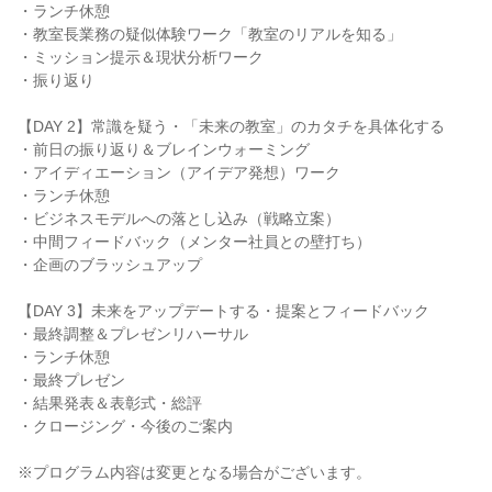
・ランチ休憩
・教室長業務の疑似体験ワーク「教室のリアルを知る」
・ミッション提示＆現状分析ワーク
・振り返り
【DAY 2】常識を疑う・「未来の教室」のカタチを具体化する
・前日の振り返り＆ブレインウォーミング
・アイディエーション（アイデア発想）ワーク
・ランチ休憩
・ビジネスモデルへの落とし込み（戦略立案）
・中間フィードバック（メンター社員との壁打ち）
・企画のブラッシュアップ
【DAY 3】未来をアップデートする・提案とフィードバック
・最終調整＆プレゼンリハーサル
・ランチ休憩
・最終プレゼン
・結果発表＆表彰式・総評
・クロージング・今後のご案内
※プログラム内容は変更となる場合がございます。