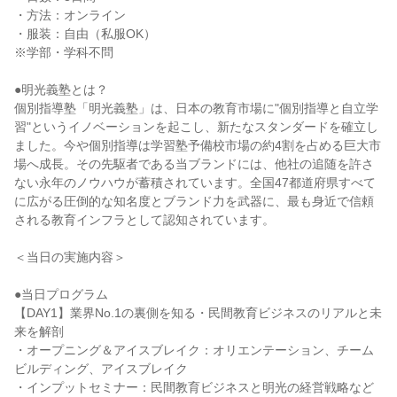
・方法：オンライン
・服装：自由（私服OK）
※学部・学科不問
●明光義塾とは？
個別指導塾「明光義塾」は、日本の教育市場に"個別指導と自立学
習"というイノベーションを起こし、新たなスタンダードを確立し
ました。今や個別指導は学習塾予備校市場の約4割を占める巨大市
場へ成長。その先駆者である当ブランドには、他社の追随を許さ
ない永年のノウハウが蓄積されています。全国47都道府県すべて
に広がる圧倒的な知名度とブランド力を武器に、最も身近で信頼
される教育インフラとして認知されています。
＜当日の実施内容＞
●当日プログラム
【DAY1】業界No.1の裏側を知る・民間教育ビジネスのリアルと未
来を解剖
・オープニング＆アイスブレイク：オリエンテーション、チーム
ビルディング、アイスブレイク
・インプットセミナー：民間教育ビジネスと明光の経営戦略など