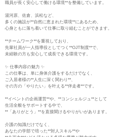
職員が長く安心して働ける環境**を整備しています。
湯河原、佐倉、浜松など、
多くの施設が**自然に恵まれた環境**にあるため、
心身ともに落ち着いて仕事に取り組むことができます。
**チームワーク**を重視しており、
先輩社員が一人指導役としてつく**OJT制度**で、
未経験の方も安心して成長できる環境です。
✨ 仕事内容の魅力 ✨
この仕事は、単に身体介護をするだけでなく、
ご入居者様の**人生に深く関わり**、
その方の「やりたい」を叶える**伴走者**です。
**イベントの企画運営**や、**コンシェルジュ**として
生活全般をサポートする中で、
**「ありがとう」**を直接聞けるやりがいがあります。
介護の知識だけでなく、
あなたの学部で培った**対人スキル**や