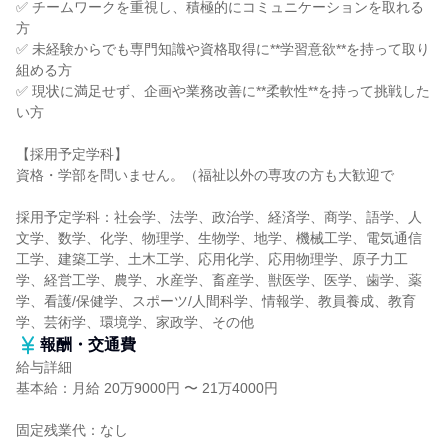
✅ チームワークを重視し、積極的にコミュニケーションを取れる
方
✅ 未経験からでも専門知識や資格取得に**学習意欲**を持って取り
組める方
✅ 現状に満足せず、企画や業務改善に**柔軟性**を持って挑戦した
い方
【採用予定学科】
資格・学部を問いません。（福祉以外の専攻の方も大歓迎で
採用予定学科：社会学、法学、政治学、経済学、商学、語学、人
文学、数学、化学、物理学、生物学、地学、機械工学、電気通信
工学、建築工学、土木工学、応用化学、応用物理学、原子力工
学、経営工学、農学、水産学、畜産学、獣医学、医学、歯学、薬
学、看護/保健学、スポーツ/人間科学、情報学、教員養成、教育
学、芸術学、環境学、家政学、その他
報酬・交通費
給与詳細
基本給：月給 20万9000円 〜 21万4000円
固定残業代：なし