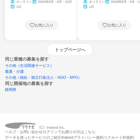
ム
オンライン
2026年8月・9月・10月
オンライン
2026年8月・9月・1
月・11月・12月
1日
1日
お気に入り
お気に入り
トップページへ
同じ業種の募集を探す
その他（生活関連サービス）
看護・介護
その他（福祉・独立行政法人・NGO・NPO）
同じ開催地の募集を探す
静岡県
エントリーするとプログラムの詳細案内を
ヘルプ・お問い合わせ
ログインでお困りの方はこちら
受け取れるようになります
データを使ったサービスのご紹介
Indeedプライバシー規約
リクルートID規約