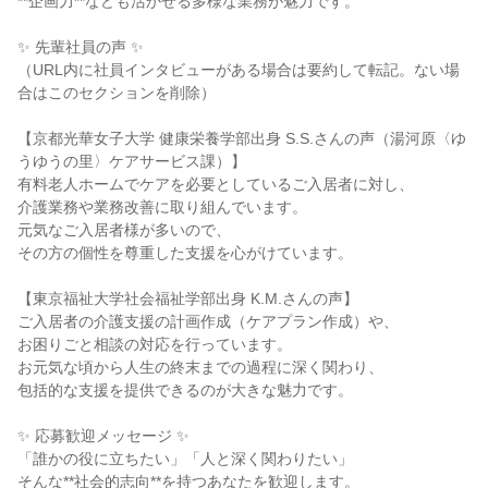
**企画力**なども活かせる多様な業務が魅力です。
✨ 先輩社員の声 ✨
（URL内に社員インタビューがある場合は要約して転記。ない場
合はこのセクションを削除）
【京都光華女子大学 健康栄養学部出身 S.S.さんの声（湯河原〈ゆ
うゆうの里〉ケアサービス課）】
有料老人ホームでケアを必要としているご入居者に対し、
介護業務や業務改善に取り組んでいます。
元気なご入居者様が多いので、
その方の個性を尊重した支援を心がけています。
【東京福祉大学社会福祉学部出身 K.M.さんの声】
ご入居者の介護支援の計画作成（ケアプラン作成）や、
お困りごと相談の対応を行っています。
お元気な頃から人生の終末までの過程に深く関わり、
包括的な支援を提供できるのが大きな魅力です。
✨ 応募歓迎メッセージ ✨
「誰かの役に立ちたい」「人と深く関わりたい」
そんな**社会的志向**を持つあなたを歓迎します。