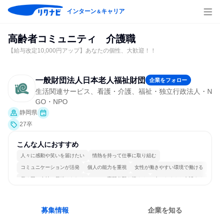
インターン
キャリア
＆
高齢者コミュニティ 介護職
【給与改定10,000円アップ】あなたの個性、大歓迎！！
一般財団法人日本老人福祉財団
企業をフォロー
生活関連サービス、看護・介護、福祉・独立行政法人・N
GO・NPO
静岡県
27卒
こんな人におすすめ
人々に感動や笑いを届けたい
情熱を持って仕事に取り組む
コミュニケーションが活発
個人の能力を重視
女性が働きやすい環境で働ける
長く同じ会社に居続けられる
一つの専門分野を極める
人とたくさん会話する
募集情報
企業を知る