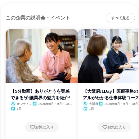
この企業の説明会・イベント
すべて見る
【5分動画】ありがとうを実感
【大阪府/1Day】医療事務の
できる!介護業界の魅力を紹介!
アルがわかる仕事体験コー
オンライン
2026年8月・9月・10
大阪府
2026年8月・9月・10月
月・11月・12月
1日
1日
お気に入り
お気に入り