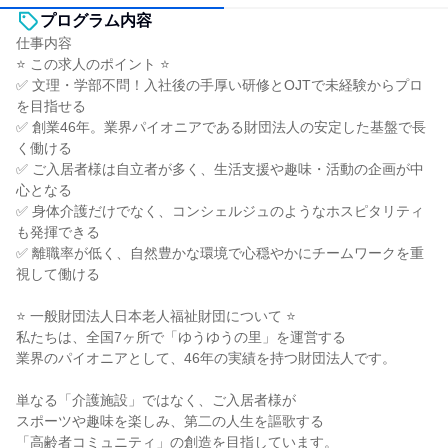
プログラム内容
仕事内容
⭐ この求人のポイント ⭐
✅ 文理・学部不問！入社後の手厚い研修とOJTで未経験からプロ
を目指せる
✅ 創業46年。業界パイオニアである財団法人の安定した基盤で長
く働ける
✅ ご入居者様は自立者が多く、生活支援や趣味・活動の企画が中
心となる
✅ 身体介護だけでなく、コンシェルジュのようなホスピタリティ
も発揮できる
✅ 離職率が低く、自然豊かな環境で心穏やかにチームワークを重
視して働ける
⭐ 一般財団法人日本老人福祉財団について ⭐
私たちは、全国7ヶ所で「ゆうゆうの里」を運営する
業界のパイオニアとして、46年の実績を持つ財団法人です。
単なる「介護施設」ではなく、ご入居者様が
スポーツや趣味を楽しみ、第二の人生を謳歌する
「高齢者コミュニティ」の創造を目指しています。