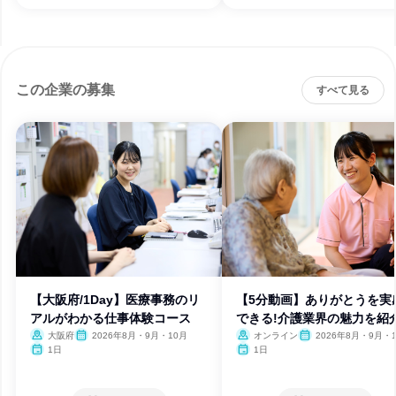
この企業の募集
すべて見る
【大阪府/1Day】医療事務のリ
【5分動画】ありがとうを実
アルがわかる仕事体験コース
できる!介護業界の魅力を紹介
大阪府
2026年8月・9月・10月
オンライン
2026年8月・9月・1
月・11月・12月
1日
1日