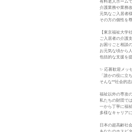
有料老人ホーム
介護業務や業務
元気なご入居者
その方の個性を
【東京福祉大学社
ご入居者の介護
お困りごと相談
お元気な頃から
包括的な支援を
✨ 応募歓迎メッセ
「誰かの役に立
そんな**社会的
福祉以外の専攻
私たちの財団では
一から丁寧に福
多様なキャリア
日本の超高齢社会
あなたのホスピ