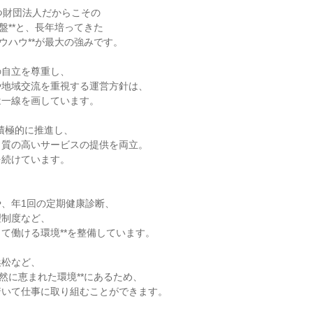
つ財団法人だからこその
基盤**と、長年培ってきた
ノウハウ**が最大の強みです。
の自立を尊重し、
や地域交流を重視する運営方針は、
は一線を画しています。
積極的に推進し、
と質の高いサービスの提供を両立。
を続けています。
、年1回の定期健康診断、
理制度など、
て働ける環境**を整備しています。
浜松など、
自然に恵まれた環境**にあるため、
着いて仕事に取り組むことができます。