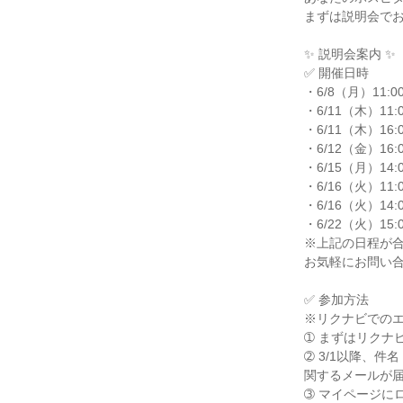
まずは説明会で
✨ 説明会案内 ✨
✅ 開催日時
・6/8（月）11:00
・6/11（木）11:0
・6/11（木）16:0
・6/12（金）16:0
・6/15（月）14:0
・6/16（火）11:0
・6/16（火）14:0
・6/22（火）15:0
※上記の日程が
お気軽にお問い
✅ 参加方法
※リクナビでの
➀ まずはリクナ
➁ 3/1以降、
関するメールが
➂ マイページに