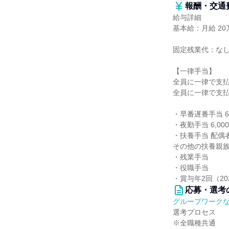
報酬・交通
給与詳細
基本給：月給 20万
固定残業代：な
【一律手当】
全員に一律で支
全員に一律で支
・早番遅番手当 6
・夜勤手当 6,0
・扶養手当 配偶者
その他の扶養親族6
・残業手当
・役職手当
・賞与年2回（20
応募・選考
グループワーク
選考プロセス
※全職種共通