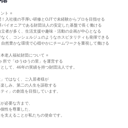
内容
ント ⭐
問！入社後の手厚い研修とOJTで未経験からプロを目指せる
業界パイオニアである財団法人の安定した基盤で長く働ける
自立者が多く、生活支援や趣味・活動の企画が中心となる
でなく、コンシェルジュのようなホスピタリティも発揮できる
、自然豊かな環境で心穏やかにチームワークを重視して働ける
日本老人福祉財団について ⭐
ヶ所で「ゆうゆうの里」を運営する
として、46年の実績を持つ財団法人です。
設」ではなく、ご入居者様が
を楽しみ、第二の人生を謳歌する
ニティ」の創造を目指しています。
護が必要な方まで、
の個性を尊重した、
活を支えることが私たちの使命です。