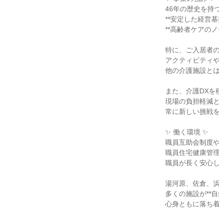
46年の歴史を持
**安定した経営
**高齢者ケアの
特に、ご入居者
アクティビティ
他の介護施設と
また、介護DXを
現場の負担軽減
常に新しい挑戦
✨ 働く環境 ✨
職員互助会制度や
職員住宅健康管
職員が長く安心し
湯河原、佐倉、
多くの施設が**
心身ともに落ち