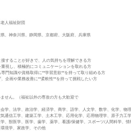
本老人福祉財団
葉県、神奈川県、静岡県、京都府、大阪府、兵庫県
と接することが好きで、人の気持ちを理解できる方
を重視し、積極的にコミュニケーションを取れる方
も専門知識や資格取得に**学習意欲**を持って取り組める方
ず、企画や業務改善に**柔軟性**を持って挑戦したい方
】
いません。（福祉以外の専攻の方も大歓迎で
社会学、法学、政治学、経済学、商学、語学、人文学、数学、化学、物
電気通信工学、建築工学、土木工学、応用化学、応用物理学、原子力工
学、獣医学、医学、歯学、薬学、看護/保健学、スポーツ/人間科学、情
、環境学、家政学、その他