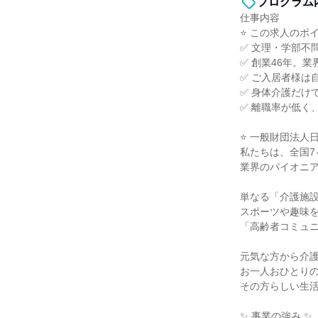
プログラム
仕事内容
⭐ この求人のポイ
✅ 文理・学部不
✅ 創業46年。
✅ ご入居者様は
✅ 身体介護だけ
✅ 離職率が低く
⭐ 一般財団法人
私たちは、全国7
業界のパイオニア
単なる「介護施
スポーツや趣味
「高齢者コミュ
元気な方から介
お一人おひとり
その方らしい生
✨ 事業の強み ✨