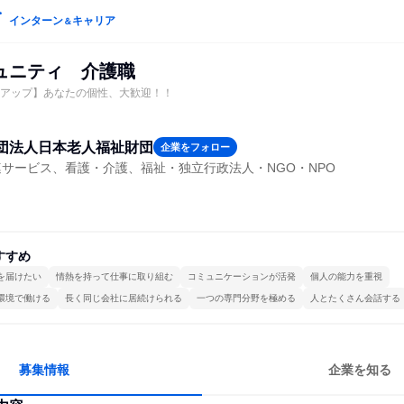
インターン
キャリア
＆
ュニティ 介護職
0円アップ】あなたの個性、大歓迎！！
団法人日本老人福祉財団
企業をフォロー
サービス、看護・介護、福祉・独立行政法人・NGO・NPO
すすめ
を届けたい
情熱を持って仕事に取り組む
コミュニケーションが活発
個人の能力を重視
環境で働ける
長く同じ会社に居続けられる
一つの専門分野を極める
人とたくさん会話する
募集情報
企業を知る