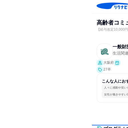
高齢者コミ
【給与改定10,00
一般財
生活関連
大阪府
27卒
こんな人にお
人々に感動や笑い
女性が働きやすい