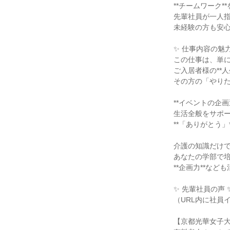
**チームワーク*
先輩社員が一人指導
未経験の方も安
✨ 仕事内容の魅力
この仕事は、単
ご入居者様の**人
その方の「やりた
**イベントの企画
生活全般をサポ
**「ありがとう
介護の知識だけ
あなたの学部で培っ
**企画力**な
✨ 先輩社員の声 
（URL内に社員
【京都光華女子大