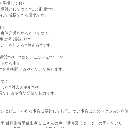
*を重視しており、
役としてつく**OJT制度**で、
心して成長できる環境です。
 ✨
に身体介護をするだけでなく、
生に深く関わり**、
い」を叶える**伴走者**です。
運営**や、**コンシェルジュ**として
ートする中で、
」**を直接聞けるやりがいがあります。
でなく、
た**対人スキル**や
ども活かせる多様な業務が魅力です。
✨
インタビューがある場合は要約して転記。ない場合はこのセクションを
学 健康栄養学部出身 S.S.さんの声（湯河原〈ゆうゆうの里〉ケアサー