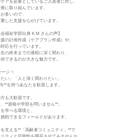
でケアを必要としているご入居者に対し、
改善に取り組んでいます。
様が多いので、
尊重した支援を心がけています。
会福祉学部出身 K.M.さんの声】
支援の計画作成（ケアプラン作成）や、
の対応を行っています。
人生の終末までの過程に深く関わり、
提供できるのが大きな魅力です。
ージ ✨
ちたい」「人と深く関わりたい」
志向**を持つあなたを歓迎します。
の方も大歓迎です。
、**資格や学部を問いません**。
祉を学べる環境と、
に挑戦できるフィールドがあります。
を支える**「高齢者コミュニティ」**で
タリティと可能性を開花させてみませんか。