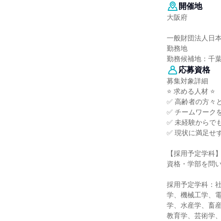
開催地
大阪府
一般財団法人日
勤務地
勤務候補地：千
応募資格
募集対象詳細
⭐ 求める人材 ⭐
✅ 高齢者の方々
✅ チームワーク
✅ 未経験からで
✅ 現状に満足せ
【採用予定学科
資格・学部を問
採用予定学科：
学、機械工学、
学、水産学、畜産
教育学、芸術学