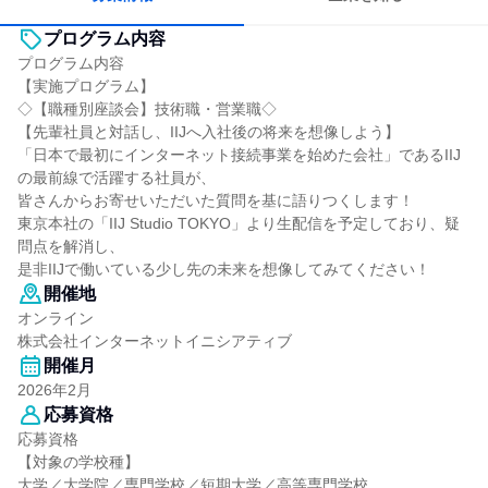
プログラム内容
プログラム内容
【実施プログラム】
◇【職種別座談会】技術職・営業職◇
【先輩社員と対話し、IIJへ入社後の将来を想像しよう】
「日本で最初にインターネット接続事業を始めた会社」であるIIJ
の最前線で活躍する社員が、
皆さんからお寄せいただいた質問を基に語りつくします！
東京本社の「IIJ Studio TOKYO」より生配信を予定しており、疑
問点を解消し、
是非IIJで働いている少し先の未来を想像してみてください！
開催地
オンライン
株式会社インターネットイニシアティブ
開催月
2026年2月
応募資格
応募資格
【対象の学校種】
大学／大学院／専門学校／短期大学／高等専門学校