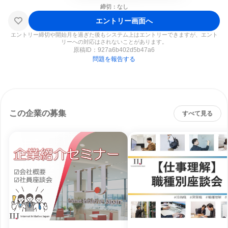
締切：なし
エントリー画面へ
エントリー締切や開始月を過ぎた後もシステム上はエントリーできますが、エント
リーへの対応はされないことがあります。
原稿ID：
927a6b402d5b47a6
問題を報告する
この企業の募集
すべて見る