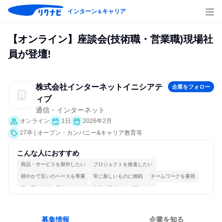
インターン
キャリア
＆
【オンライン】座談会(技術職・営業職)現場社
員が登壇!
株式会社インターネットイニシアテ
企業をフォロー
ィブ
通信・インターネット
オンライン
1日
2026年2月
27卒 | オープン・カンパニー&キャリア教育等
こんな人におすすめ
商品・サービスを製作したい
プロジェクトを推進したい
穏やかで互いのペースを尊重
常に新しいものに挑戦
チームワークを重視
長く同じ会社に居続けられる
多様な職種の人と関われる
一つの専門分野を極める
若手が裁量を持てる環境
目標に追われず働ける
募集情報
企業を知る