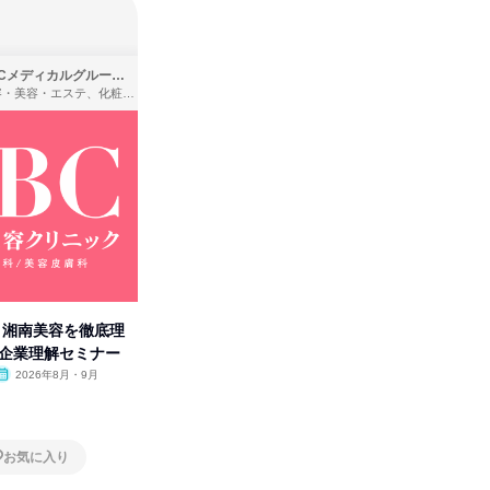
SBCメディカルグループ株式会社
株式会社バンダイ
理容・美容・エステ、化粧品・理美容用品小売、医療・病院
アパレル・繊維・スポーツメーカー、製造・メーカー、ゲーム制作・販売
卒】湘南美容を徹底理
人事の心を動かす「自己表現」
タカラト
付企業理解セミナー
の極意/選考官の本音を動画で公
ビ」を学
開
2026年8月・9月
オンライン
2026年8月・9月・10
オンラ
月・11月・12月
1日
1日
お気に入り
お気に入り