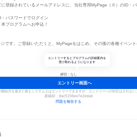
ナビに登録されているメールアドレスに、当社専用MyPage（※）のID・
ID・パスワードでログイン
で、本プログラムへお申込！
ジです。ご登録いただくと、MyPageをはじめ、その後の各種イベン
エントリーするとプログラムの詳細案内を
受け取れるようになります
締切：なし
エントリー画面へ
や開始月を過ぎた後もシステム上はエントリーできますが、エントリーへの対応はされない
原稿ID：
8ac5156ee7e2edab
問題を報告する
集