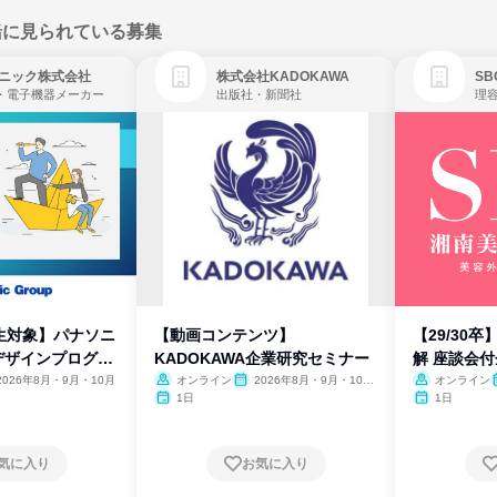
緒に見られている募集
ニック株式会社
株式会社KADOKAWA
・電子機器メーカー
出版社・新聞社
生対象】パナソニ
【動画コンテンツ】
【29/30
デザインプログラ
KADOKAWA企業研究セミナー
解 座談会
2026年8月・9月・10月
オンライン
2026年8月・9月・10
オンライン
月・11月・12月
1日
1日
気に入り
お気に入り