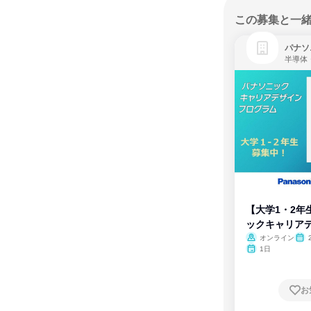
この募集と一
パナソ
半導体
【大学1・2年
ックキャリア
ム
オンライン
1日
お