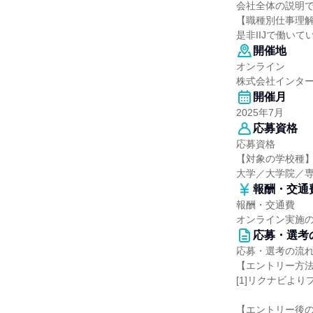
会社全体の説明で
【職種別仕事理
是非IIJで働い
開催地
オンライン
株式会社インタ
開催月
2025年7月
応募資格
応募資格
【対象の学校種
大学／大学院／
報酬・交通
報酬・交通費
オンライン実施
応募・選考
応募・選考の流
【エントリー方
[1]リクナビよ
【エントリー後