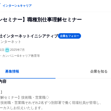
インターン
キャリア
＆
ンセミナー】職種別仕事理解セミナー
社インターネットイニシアティブ
企業をフォロー
インターネット
1日
2025年7月
プン・カンパニー&キャリア教育等
募集情報
企業を知る
内容
ム】
理解セミナー】技術職・営業職◇
、技術職・営業職それぞれ2名ずつ別部署で働く現場社員が登壇し、
ォーカスしお伝えいたします。