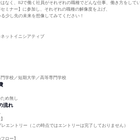
はなく、IIJで働く社員がそれぞれの職種でどんな仕事、働き方をして
解セミナー】に参加し、それぞれの職種の解像度を上げ、
ている少し先の未来を想像してみてください！
ーネットイニシアティブ
】
専門学校／短期大学／高等専門学校
費
のため無し
の流れ
れ
法】
りプレエントリー（この時点ではエントリーは完了しておりません）
のフロー】