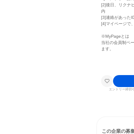
[2]後日、リク
内
[3]連絡があった
[4]マイページ
※MyPageとは
当社の会員制ペー
ます。
エントリー締切
この企業の募