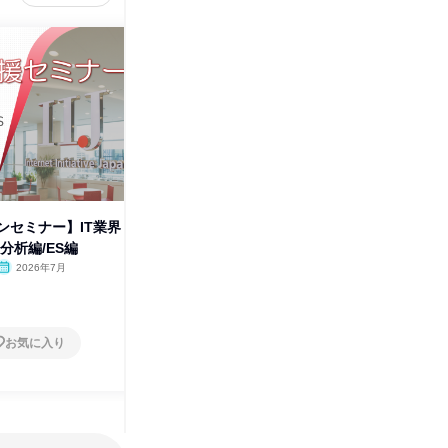
ンセミナー】IT業界
【仕事体験】コンサルティング
【オンラ
分析編/ES編
@東京/1Day
仕事理解
2026年7月
東京都
2026年8月・9月・11月
オンラ
1日
1日
お気に入り
お気に入り