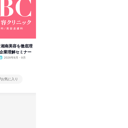
卒】湘南美容を徹底理
人事の心を動かす「自己表現」
「洋服の
付企業理解セミナー
の極意/選考官の本音を動画で公
分の強み
開
2026年8月・9月
オンライン
2026年8月・9月・10
オンラ
月・11月・12月
1日
1日
お気に入り
お気に入り