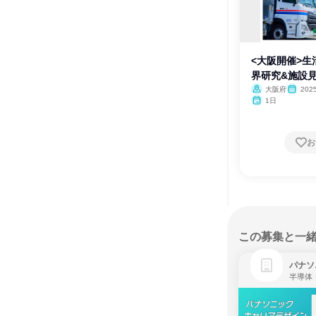
<大阪開催>
界研究&施設見
大阪府
202
1日
お
この募集と一
パナソ
半導体