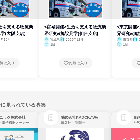
生活を支える物流業
<宮城開催>生活を支える物流業
<東京開催
学(大阪支店)
界研究&施設見学(仙台支店)
界研究&施
5年12月
宮城県
2025年12月
東京都
1日
1日
気に入り
お気に入り
緒に見られている募集
ニック株式会社
株式会社KADOKAWA
・電子機器メーカー
出版社・新聞社