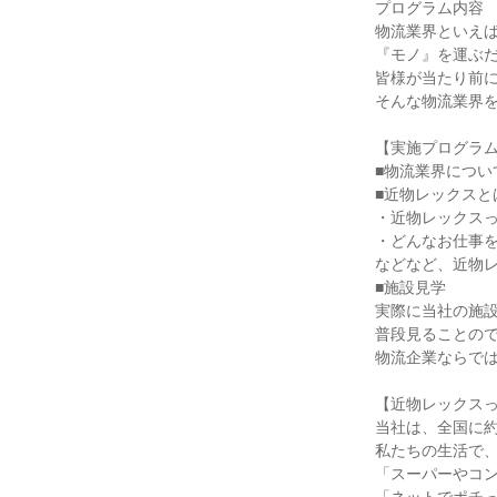
プログラム内容
物流業界といえ
『モノ』を運ぶ
皆様が当たり前
そんな物流業界
【実施プログラ
■物流業界につい
■近物レックスと
・近物レックス
・どんなお仕事
などなど、近物
■施設見学
実際に当社の施
普段見ることの
物流企業ならで
【近物レックス
当社は、全国に
私たちの生活で
「スーパーやコ