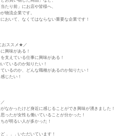
っとお買い物した商品」など、
「当たり前」にお店や皆様へ、
のが物流企業です。
活において、なくてはならない重要な企業です！
におススメ★／
界に興味がある！
しを支えている仕事に興味がある！
働いているのか知りたい！
しているのか、どんな職種があるのか知りたい！
を感じたい！
★／
味がなかったけど身近に感じることができ興味が湧きました！
と思ったが女性も働いていることが分かった！
たちが明るい人が多かった！
など．．．いただいています！