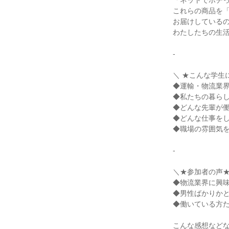
「ネットでポチ
これらの商品を
お届けしている
わたしたちの生
-
＼ ★こんな学生
◆運輸・物流業
◆私たちの暮ら
◆どんな先輩が
◆どんな仕事を
◆職場の雰囲気
-
＼★参加者の声
◆物流業界に興
◆男性ばかりか
◆働いている方
こんな感想など