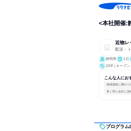
<本社開催
近物レ
配送・
静岡県
1日
28卒 | オー
こんな人にお
地域貢献に携わり
長く同じ会社に居
プログラム