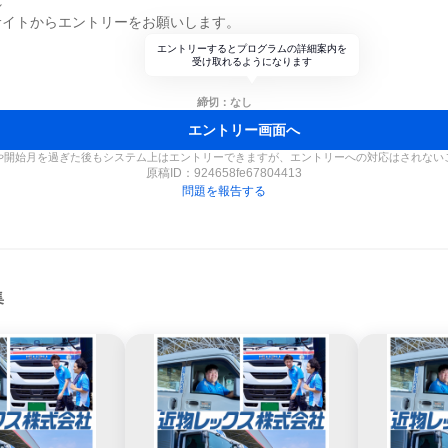
れ
サイトからエントリーをお願いします。
エントリーするとプログラムの詳細案内を
受け取れるようになります
締切：なし
エントリー画面へ
や開始月を過ぎた後もシステム上はエントリーできますが、エントリーへの対応はされない
原稿ID：
924658fe67804413
問題を報告する
集