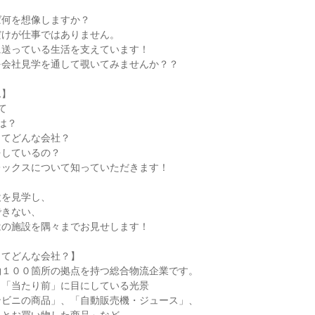
ば何を想像しますか？
だけが仕事ではありません。
に送っている生活を支えています！
を会社見学を通して覗いてみませんか？？
ム】
て
は？
ってどんな会社？
をしているの？
レックスについて知っていただきます！
設を見学し、
できない、
はの施設を隅々までお見せします！
ってどんな会社？】
約１００箇所の拠点を持つ総合物流企業です。
、「当たり前」に目にしている光景
ンビニの商品」、「自動販売機・ジュース」、