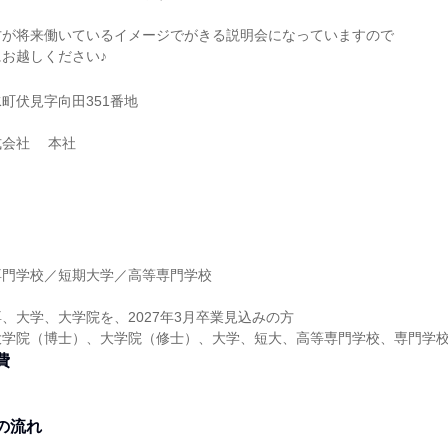
方が将来働いているイメージでがきる説明会になっていますので
お越しください♪
町伏見字向田351番地
式会社 本社
】
専門学校／短期大学／高等専門学校
】
、大学、大学院を、2027年3月卒業見込みの方
大学院（博士）、大学院（修士）、大学、短大、高等専門学校、専門学
費
の流れ