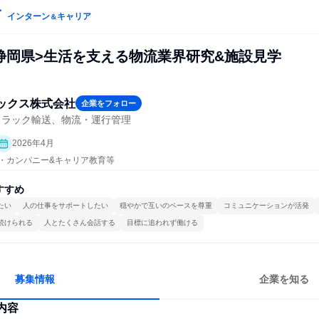
インターン
キャリア
＆
:静岡県>生活を支える物流業界研究&施設見学
ックス株式会社
企業をフォロー
トラック輸送、物流・運行管理
2026年4月
プン・カンパニー&キャリア教育等
すすめ
たい
人の仕事をサポートしたい
穏やかで互いのペースを尊重
コミュニケーションが活発
続けられる
人とたくさん会話する
目標に追われず働ける
募集情報
企業を知る
内容