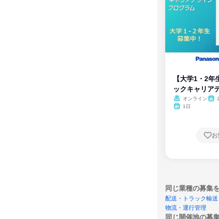
【大学1・2年
ックキャリア
ム
オンライン
1日
お
同じ業種の募集
配送・トラック輸送
物流・運行管理
同じ開催地の募