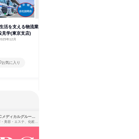
>生活を支える物流業
<静岡(沼津)開催>生活を支える
<東京開
設見学(東京支店)
物流業界研究&施設見学
界研究&
2025年12月
静岡県
2026年4月
東京都
1日
1日
お気に入り
お気に入り
SBCメディカルグループ株式会社
株式会社バンダイ
理容・美容・エステ、化粧品・理美容用品小売、医療・病院
アパレル・繊維・スポーツメーカー、製造・メーカー、ゲーム制作・販売