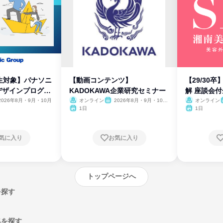
生対象】パナソニ
【動画コンテンツ】
【29/30
デザインプログラ
KADOKAWA企業研究セミナー
解 座談会
2026年8月・9月・10月
オンライン
2026年8月・9月・10
オンライン
月・11月・12月
1日
1日
気に入り
お気に入り
トップページへ
を探す
集を探す