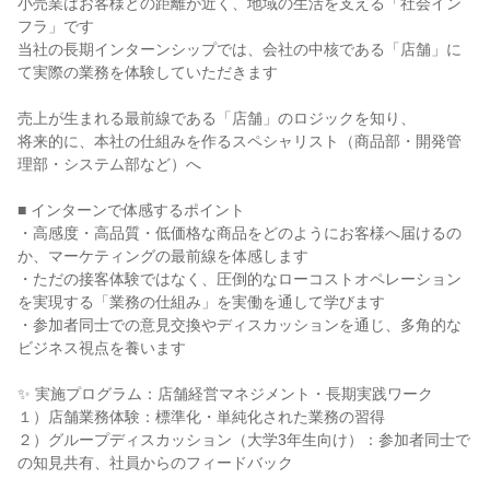
小売業はお客様との距離が近く、地域の生活を支える「社会イン
フラ」です
当社の長期インターンシップでは、会社の中核である「店舗」に
て実際の業務を体験していただきます
売上が生まれる最前線である「店舗」のロジックを知り、
将来的に、本社の仕組みを作るスペシャリスト（商品部・開発管
理部・システム部など）へ
■ インターンで体感するポイント
・高感度・高品質・低価格な商品をどのようにお客様へ届けるの
か、マーケティングの最前線を体感します
・ただの接客体験ではなく、圧倒的なローコストオペレーション
を実現する「業務の仕組み」を実働を通して学びます
・参加者同士での意見交換やディスカッションを通じ、多角的な
ビジネス視点を養います
✨ 実施プログラム：店舗経営マネジメント・長期実践ワーク
１）店舗業務体験：標準化・単純化された業務の習得
２）グループディスカッション（大学3年生向け）：参加者同士で
の知見共有、社員からのフィードバック