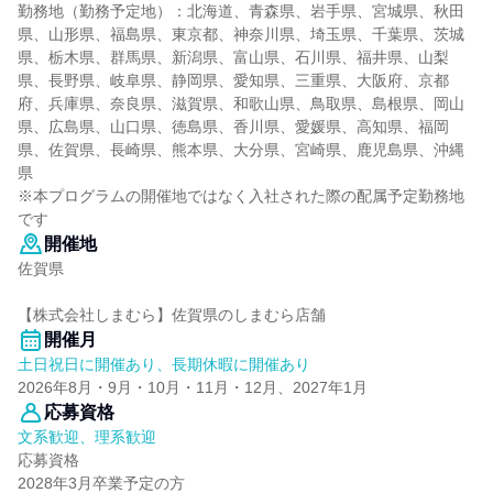
勤務地（勤務予定地）：北海道、青森県、岩手県、宮城県、秋田
県、山形県、福島県、東京都、神奈川県、埼玉県、千葉県、茨城
県、栃木県、群馬県、新潟県、富山県、石川県、福井県、山梨
県、長野県、岐阜県、静岡県、愛知県、三重県、大阪府、京都
府、兵庫県、奈良県、滋賀県、和歌山県、鳥取県、島根県、岡山
県、広島県、山口県、徳島県、香川県、愛媛県、高知県、福岡
県、佐賀県、長崎県、熊本県、大分県、宮崎県、鹿児島県、沖縄
県
※本プログラムの開催地ではなく入社された際の配属予定勤務地
です
開催地
佐賀県
【株式会社しまむら】佐賀県のしまむら店舗
開催月
土日祝日に開催あり、長期休暇に開催あり
2026年8月・9月・10月・11月・12月、2027年1月
応募資格
文系歓迎、理系歓迎
応募資格
2028年3月卒業予定の方