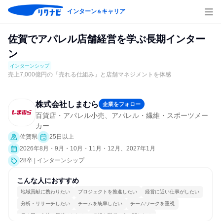
インターン
キャリア
＆
佐賀でアパレル店舗経営を学ぶ長期インター
ン
インターンシップ
売上7,000億円の「売れる仕組み」と店舗マネジメントを体感
株式会社しまむら
企業をフォロー
百貨店・アパレル小売、アパレル・繊維・スポーツメー
カー
佐賀県
25日以上
2026年8月・9月・10月・11月・12月、2027年1月
28卒 | インターンシップ
こんな人におすすめ
地域貢献に携わりたい
プロジェクトを推進したい
経営に近い仕事がしたい
分析・リサーチしたい
チームを統率したい
チームワークを重視
長く同じ会社に居続けられる
多様な職種の人と関われる