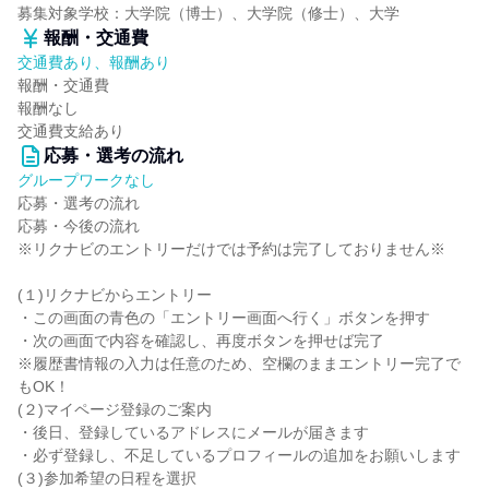
募集対象学校：大学院（博士）、大学院（修士）、大学
報酬・交通費
交通費あり、報酬あり
報酬・交通費
報酬なし
交通費支給あり
応募・選考の流れ
グループワークなし
応募・選考の流れ
応募・今後の流れ
※リクナビのエントリーだけでは予約は完了しておりません※
(１)リクナビからエントリー
・この画面の青色の「エントリー画面へ行く」ボタンを押す
・次の画面で内容を確認し、再度ボタンを押せば完了
※履歴書情報の入力は任意のため、空欄のままエントリー完了で
もOK！
(２)マイページ登録のご案内
・後日、登録しているアドレスにメールが届きます
・必ず登録し、不足しているプロフィールの追加をお願いします
(３)参加希望の日程を選択