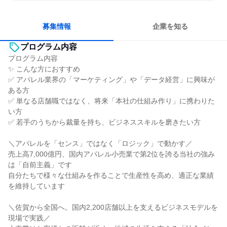
明確な目標を追いかける
若手が裁量を持てる環境
募集情報
企業を知る
プログラム内容
プログラム内容
✨ こんな方におすすめ
✅ アパレル業界の「マーケティング」や「データ経営」に興味が
ある方
✅ 単なる店舗職ではなく、将来「本社の仕組み作り」に携わりた
い方
✅ 若手のうちから裁量を持ち、ビジネススキルを磨きたい方
＼アパレルを「センス」ではなく「ロジック」で動かす／
売上高7,000億円、国内アパレル小売業で第2位を誇る当社の強み
は「自前主義」です
自分たちで様々な仕組みを作ることで生産性を高め、適正な業績
を維持しています
＼佐賀から全国へ。国内2,200店舗以上を支えるビジネスモデルを
現場で実践／