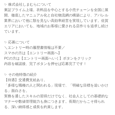
✨ 株式会社しまむらについて
東証プライム上場。衣料品を中心とする小売チェーンを全国に展
開。徹底したマニュアル化と自社物流網の構築により、アパレル
業界において他に類を見ない高効率経営を実現しています。佐賀
エリアにおいても、地域のお客様に愛される店作りを追求し続け
ています。
✨ 応募について
＼エントリー時の履歴書情報は不要／
スマホの方は【エントリー画面へ】
PCの方は【エントリー画面へいく】ボタンをクリック
内容を確認後、完了ボタンを押せば応募完了です！
✨ その他特徴の紹介
【待遇】交通費支給あり。
「多様な職種の人と関われる」現場で、「明確な目標を追いかけ
る」面白さを。
実務を通したスキルの習得だけでなく、社会人としての基礎的な
マナーや数値管理能力も身につきます。長期だからこそ得られ
る、深い納得感と成長を約束します。