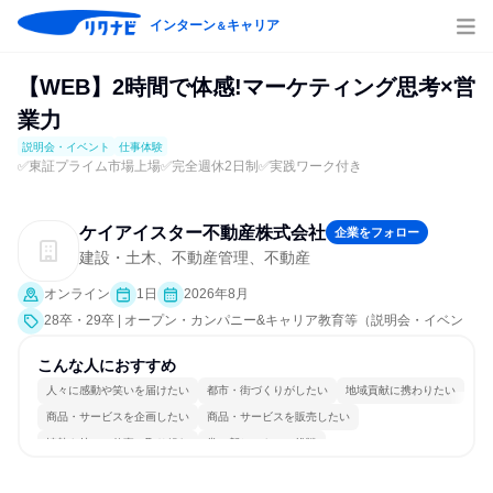
インターン
キャリア
＆
【WEB】2時間で体感!マーケティング思考×営
業力
説明会・イベント
仕事体験
✅東証プライム市場上場✅完全週休2日制✅実践ワーク付き
ケイアイスター不動産株式会社
企業をフォロー
建設・土木、不動産管理、不動産
オンライン
1日
2026年8月
28卒・29卒 | オープン・カンパニー&キャリア教育等（説明会・イベン
ト [職種研究、課題解決プログラム、就活サポート、業界研究]、仕事体
験）
こんな人におすすめ
人々に感動や笑いを届けたい
都市・街づくりがしたい
地域貢献に携わりたい
商品・サービスを企画したい
商品・サービスを販売したい
情熱を持って仕事に取り組む
常に新しいものに挑戦
女性が働きやすい環境で働ける
多様な職種の人と関われる