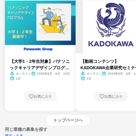
【大学1・2年生対象】パナソニ
【動画コンテンツ】
ックキャリアデザインプログラ
KADOKAWA企業研究セミナ
ム
オンライン
2026年8月・9月・10月
オンライン
2026年8月・9月・1
月・11月・12月
1日
1日
お気に入り
お気に入り
トップページへ
同じ業種の募集を探す
建設・土木