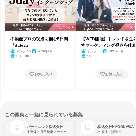
不動産プロの視点を掴む5日間
【WEB開催】トレンドを生
『Sales』
すマーケティング視点を体
オンライン
2026年8月
オンライン
2026年8月
5日～10日
1日
お気に入り
お気に入り
この募集と一緒に見られている募集
パナソニック株式会社
株式会社KADOKAWA
半導体・電子機器メーカー
出版社・新聞社