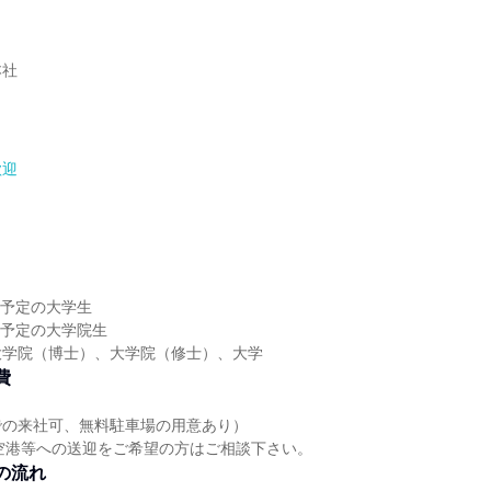
本社
歓迎
】
】
業予定の大学生
修了予定の大学院生
大学院（博士）、大学院（修士）、大学
費
での来社可、無料駐車場の用意あり）
空港等への送迎をご希望の方はご相談下さい。
の流れ