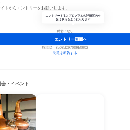
れ
サイトからエントリーをお願いします。
エントリーするとプログラムの詳細案内を
受け取れるようになります
締切：なし
エントリー画面へ
原稿ID：
8e08d297089b0902
問題を報告する
明会・イベント