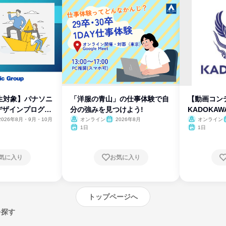
生対象】パナソニ
「洋服の青山」の仕事体験で自
【動画コン
デザインプログラ
分の強みを見つけよう!
KADOKA
2026年8月・9月・10月
オンライン
2026年8月
オンライン
1日
1日
気に入り
お気に入り
トップページへ
を探す