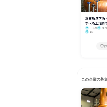
蒸留所見学あ
学べる工場見
山形県
202
1日
お
この企業の募