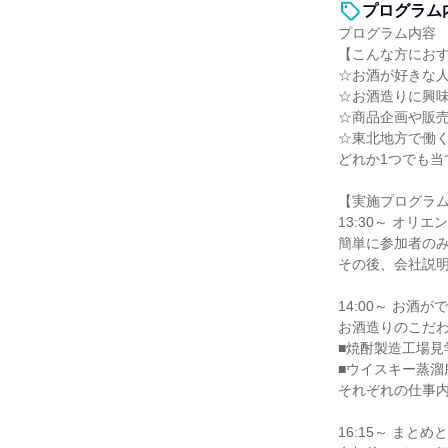
プログラム
プログラム内容
【こんな方にお
☆お酒が好きな
☆お酒造りに興
☆商品企画や販
☆東北地方で働
どれか1つでも
【実施プログラ
13:30～ オリ
簡単に参加者の
その後、会社説
14:00～ お酒
お酒造りのこだ
■焼酎製造工場見
■ウイスキー蒸溜
それぞれの仕事
16:15～ まと