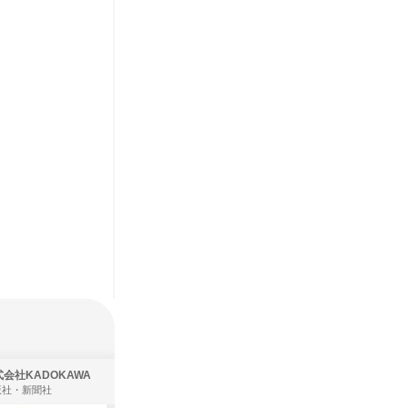
会社KADOKAWA
株式会社住まいず
版社・新聞社
製造・メーカー、建築設計