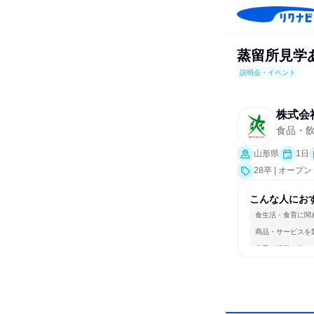
蒸留所見学
説明会・イベント
株式会
食品・
山形県
1日
28卒 | オー
こんな人にお
食生活・食育に関
商品・サービスを
若手が裁量を持て