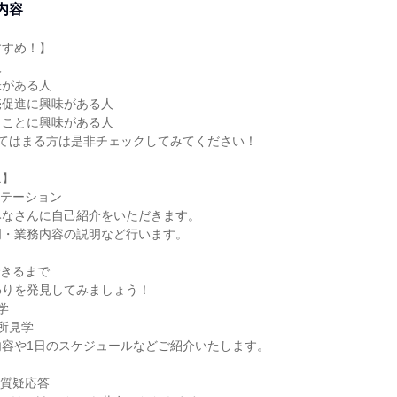
内容
すすめ！】
人
味がある人
売促進に興味がある人
くことに興味がある人
当てはまる方は是非チェックしてみてください！
ム】
エンテーション
みなさんに自己紹介をいただきます。
明・業務内容の説明など行います。
ができるまで
わりを発見してみましょう！
学
所見学
内容や1日のスケジュールなどご紹介いたします。
めと質疑応答