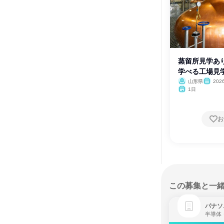
蒸留所見学あ
学べる工場見
山形県
202
1日
お
この募集と一
パナソ
半導体