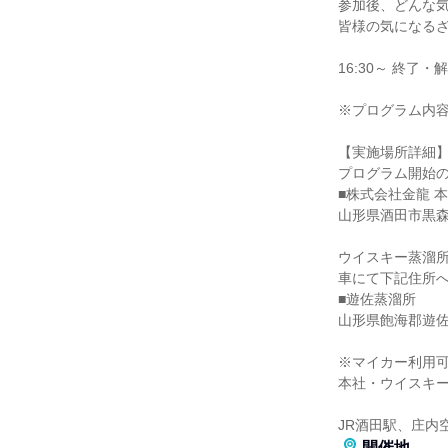
参加後、どんな
皆様の気になる
16:30～ 終
※プログラム内
【実施場所詳細
プログラム開始
■株式会社金龍 
山形県酒田市黒森
ウイスキー蒸溜
車にて下記住所へ
■遊佐蒸溜所
山形県飽海郡遊佐
※マイカー利用
本社・ウイスキ
JR酒田駅、庄内
開催地