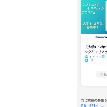
【大学1・2年
ックキャリア
ム
オンライン
1日
お
同じ業種の募集
食品・飲料メーカー