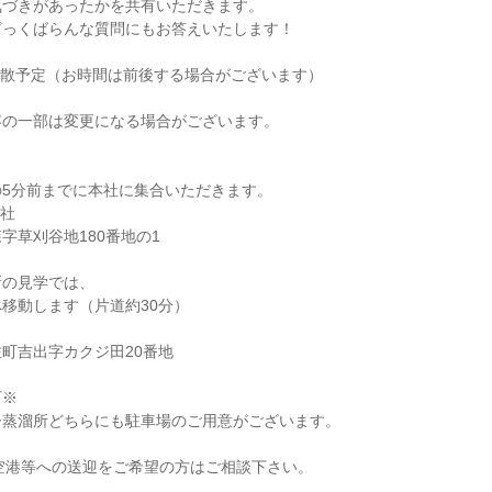
気づきがあったかを共有いただきます。
ざっくばらんな質問にもお答えいたします！
了・解散予定（お時間は前後する場合がございます）
容の一部は変更になる場合がございます。
】
の5分前までに本社に集合いただきます。
本社
字草刈谷地180番地の1
所の見学では、
移動します（片道約30分）
町吉出字カクジ田20番地
可※
ー蒸溜所どちらにも駐車場のご用意がございます。
空港等への送迎をご希望の方はご相談下さい。