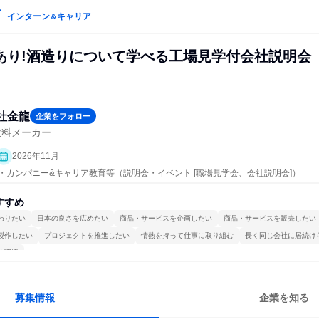
インターン
キャリア
＆
あり!酒造りについて学べる工場見学付会社説明会
社金龍
企業をフォロー
飲料メーカー
2026年11月
プン・カンパニー&キャリア教育等（説明会・イベント [職場見学会、会社説明会]）
すすめ
わりたい
日本の良さを広めたい
商品・サービスを企画したい
商品・サービスを販売したい
製作したい
プロジェクトを推進したい
情熱を持って仕事に取り組む
長く同じ会社に居続け
る環境
募集情報
企業を知る