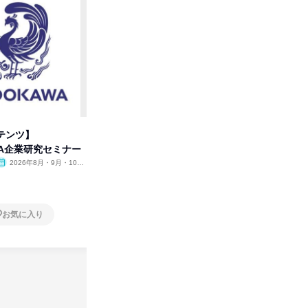
テンツ】
先着順・選考なし|注文住宅の総
タカラト
WA企業研究セミナー
合職|会社説明会&社長座談会
ビ」を学
2026年8月・9月・10
オンライン
2026年8月・9月
オンラ
月・11月・12月
1日
1日
お気に入り
お気に入り