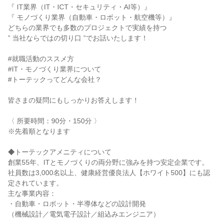
『 IT業界（IT・ICT・セキュリティ・AI等）』
『 モノづくり業界（自動車・ロボット・航空機等）』
どちらの業界でも多数のプロジェクトで実績を持つ
” 当社ならではの切り口 ”でお話いたします！
#就職活動のススメ方
#IT・モノづくり業界について
#トーテックってどんな会社？
皆さまの疑問にもしっかりお答えします！
〈 所要時間：90分・150分 〉
※先着順となります
◆トーテックアメニティについて
創業55年、ITとモノづくりの両分野に強みを持つ安定企業です。
社員数は3,000名以上、健康経営優良法人【ホワイト500】にも認
定されています。
主な事業内容：
・自動車・ロボット・半導体などの設計開発
（機械設計／電気電子設計／組込みエンジニア）