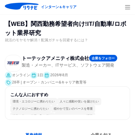
インターン
キャリア
＆
【WEB】関西勤務希望者向け!IT/自動車/ロボ
ット業界研究
就活のモヤモヤ解消！配属ガチャを回避するには？
トーテックアメニティ株式会社
企業をフォロー
製造・メーカー、ITサービス、ソフトウェア開発
オンライン
1日
2026年8月
28卒 | オープン・カンパニー&キャリア教育等
こんな人におすすめ
環境・エコロジーに携わりたい
人々に感動や笑いを届けたい
テクノロジーに携わりたい
穏やかで互いのペースを尊重
情熱を持って仕事に取り組む
コミュニケーションが活発
冷静に仕事に取り組む
常に新しいものに挑戦
チームワークを重視
個人の能力を重視