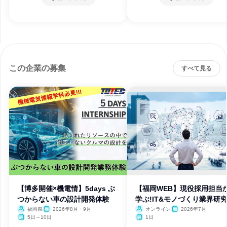
この企業の募集
すべて見る
【博多開催×機電情】5days ぶ
【福岡WEB】現役採用担当
つからない車の設計開発体験
学ぶ!IT&モノづくり業界研
福岡県
2026年8月・9月
オンライン
2026年7月
5日～10日
1日