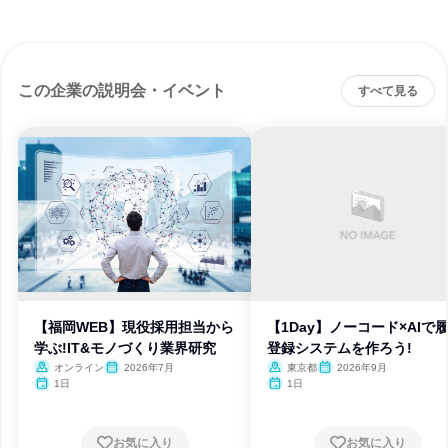
この企業の説明会・イベント
すべて見る
【福岡WEB】現役採用担当から
【1Day】ノーコード×AIで
学ぶ!IT&モノづくり業界研究
登録システムを作ろう!
オンライン
2026年7月
東京都
2026年9月
1日
1日
お気に入り
お気に入り