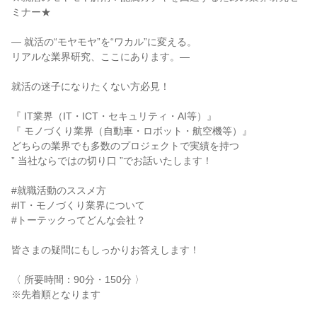
ミナー★
― 就活の“モヤモヤ”を“ワカル”に変える。
リアルな業界研究、ここにあります。―
就活の迷子になりたくない方必見！
『 IT業界（IT・ICT・セキュリティ・AI等）』
『 モノづくり業界（自動車・ロボット・航空機等）』
どちらの業界でも多数のプロジェクトで実績を持つ
” 当社ならではの切り口 ”でお話いたします！
#就職活動のススメ方
#IT・モノづくり業界について
#トーテックってどんな会社？
皆さまの疑問にもしっかりお答えします！
〈 所要時間：90分・150分 〉
※先着順となります