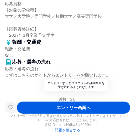
応募資格
【対象の学校種】
大学／大学院／専門学校／短期大学／高等専門学校
【応募資格詳細】
・2027年3月卒業予定学生
報酬・交通費
報酬・交通費
なし
応募・選考の流れ
応募・選考の流れ
まずはこちらのサイトからエントリーをお願いします。
エントリーするとプログラムの詳細案内を
受け取れるようになります
締切：なし
エントリー画面へ
エントリー締切や開始月を過ぎた後もシステム上はエントリーできますが、エント
リーへの対応はされないことがあります。
原稿ID：
cead4dba8fa60504
問題を報告する