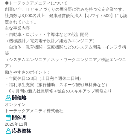
◆トーテックアメニティについて
創業54年、ITとモノづくりの両分野に強みを持つ安定企業です。
社員数は3,000名以上、健康経営優良法人【ホワイト500】にも認
定されています。
主な事業内容：
・自動車・ロボット・半導体などの設計開発
（機械設計／電気電子設計／組込みエンジニア）
・自治体・教育機関・医療機関などのシステム開発・インフラ構
築
（システムエンジニア／ネットワークエンジニア／検証エンジニ
ア）
働きやすさのポイント：
・年間休日123日（土日完全週休二日制）
・福利厚生充実（旅行補助、スポーツ観戦無料券など）
・6ヶ月間の新入社員研修＋独自のスキルアップ研修あり
開催地
オンライン
トーテックアメニティ株式会社
開催月
2025年11月
応募資格