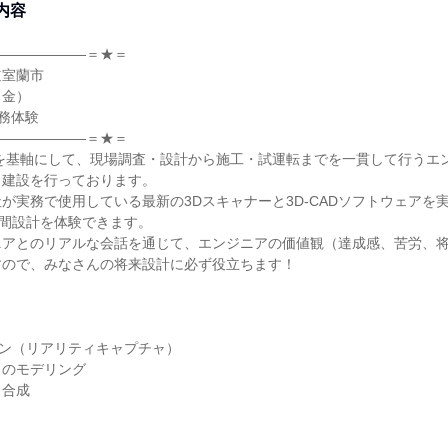
内容
―――――――＝★＝
道室蘭市
（金）
業務体験
―――――――＝★＝
術を基軸にして、現場調査・設計から施工・試運転までを一貫して行うエ
ト建設を行っております。
が実務で使用している最新の3Dスキャナーと3D-CADソフトウェアを
空間設計を体験できます。
ニアとのリアルな会話を通じて、エンジニアの価値観（達成感、苦労、
すので、みなさんの将来設計に必ず役立ちます！
ャン（リアリティキャプチャ）
らのモデリング
タ合成