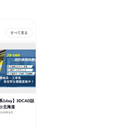
すべて見る
系1day】3DCAD設
【大分開催】生産現場における
9/25【
@北海道
価値工学・業務改善実践コース
計業務体
2026年9月
大分県
2026年9月
北海道
2日～4日
1日