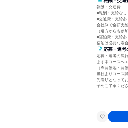
報酬・交通
報酬・交通費
■報酬：支給なし
■交通費：支給あ
会社側で全額支
（遠方からも参
■宿泊費：支給あ
宿泊は必要な場
応募・選考
応募・選考の流
まず本コースへ
（※開催地・開
当社よりコース
先着順となって
予めご了承くだ