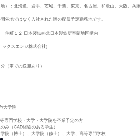
定地）：北海道、岩手、茨城、千葉、東京、名古屋、和歌山、大阪、兵
の開催地ではなく入社された際の配属予定勤務地です。
仲町１２ 日本製鉄㈱北日本製鉄所室蘭地区構内
テックスエンジ株式会社)
５分（車での送迎あり）
】
学/大学院
】
に高等専門学校・大学・大学院を卒業予定の方
のみ（CAD経験のある学生）
大学院（博士）、大学院（修士）、大学、高等専門学校