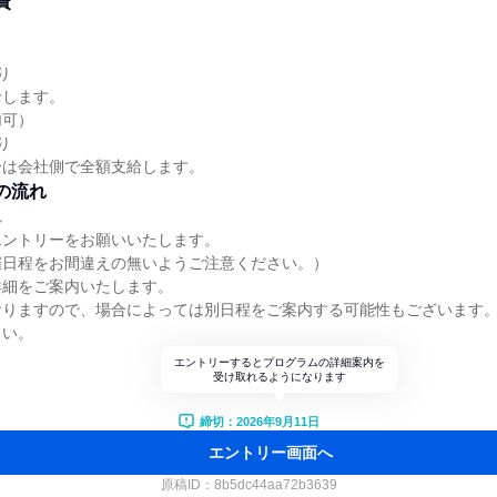
費
り
給します。
加可）
り
合は会社側で全額支給します。
の流れ
れ
エントリーをお願いいたします。
催日程をお間違えの無いようご注意ください。）
詳細をご案内いたします。
おりますので、場合によっては別日程をご案内する可能性もございます
さい。
エントリーするとプログラムの詳細案内を
受け取れるようになります
締切：2026年9月11日
エントリー画面へ
原稿ID：
8b5dc44aa72b3639