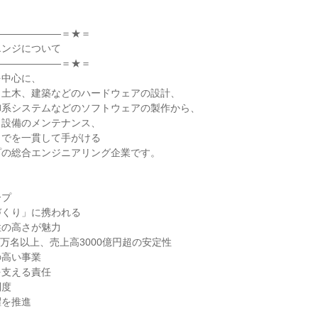
―――――――＝★＝
エンジについて
―――――――＝★＝
を中心に、
、土木、建築などのハードウェアの設計、
御系システムなどのソフトウェアの製作から、
ト設備のメンテナンス、
までを一貫して手がける
プの総合エンジニアリング企業です。
ト
ープ
づくり」に携われる
性の高さが魅力
0万名以上、売上高3000億円超の安定性
の高い事業
を支える責任
制度
躍を推進