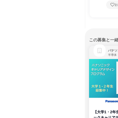
お
この募集と一
パナソ
半導体
【大学1・2年
ックキャリア