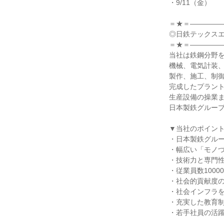
・9/11（金）
＝★＝――――
◎日鉄テックス
＝★＝――――
当社は鉄鋼分野
機械、電気計装
製作、施工、制
完成したプラン
生産設備の操業
日本製鉄グルー
▼当社のポイン
・日本製鉄グル
・幅広い「モノ
・技術力と専門
・従業員数1000
・社会的貢献度
・社会インフラ
・充実した教育
・若手社員の活