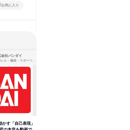
お気に入り
お気に入り
式会社バンダイ
株式会社Mizkan J plus Holdings
アパレル・繊維・スポーツメーカー、製造・メーカー、ゲーム制作・販売
食品・飲料メーカー
動かす「自己表現」
【ミツカン/事務系コース】営業
集英社が
考官の本音を動画で公
を理解する1day仕事体験
パニー