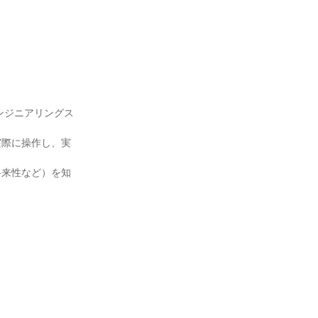
ンジニアリングス
実際に操作し、実
将来性など）を知