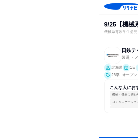
9/25【機
機械系専攻学生必見
日鉄テ
製造・
北海道
1日
28卒 | オー
こんな人にお
機械・機器に携わ
コミュニケーショ
多様な職種の人と