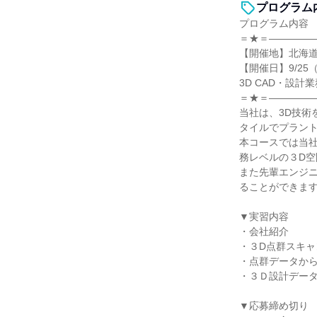
プログラム
プログラム内容
＝★＝――――
【開催地】北海
【開催日】9/25
3D CAD・設計
＝★＝――――
当社は、3D技
タイルでプラン
本コースでは当社
務レベルの３D
また先輩エンジ
ることができま
▼実習内容
・会社紹介
・３D点群スキ
・点群データか
・３Ｄ設計デー
▼応募締め切り