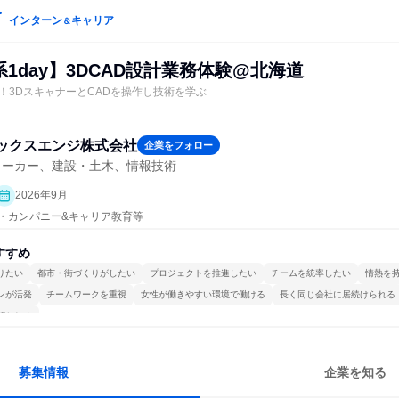
インターン
キャリア
＆
械系1day】3DCAD設計業務体験@北海道
！3DスキャナーとCADを操作し技術を学ぶ
ックスエンジ株式会社
企業をフォロー
メーカー、建設・土木、情報技術
2026年9月
プン・カンパニー&キャリア教育等
すすめ
りたい
都市・街づくりがしたい
プロジェクトを推進したい
チームを統率したい
情熱を
ンが活発
チームワークを重視
女性が働きやすい環境で働ける
長く同じ会社に居続けられる
関われる
募集情報
企業を知る