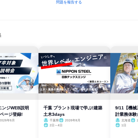
問題を報告する
集
エンジWEB説明
千葉 プラント現場で学ぶ!建築
9/11【機械
ページ登録!
土木3days
計業務体験
2026年6月
千葉県
2026年8月
北海道
2日～4日
1日