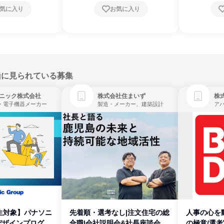
気に入り
お気に入り
緒に見られている募集
ニック株式会社
株式会社住まいず
株
・電子機器メーカー
製造・メーカー、建築設計
生対象】パナソニ
先着順・選考なし|注文住宅の総
人事の心を
デザインプログラ
合職|会社説明会&社長座談会
の極意/選