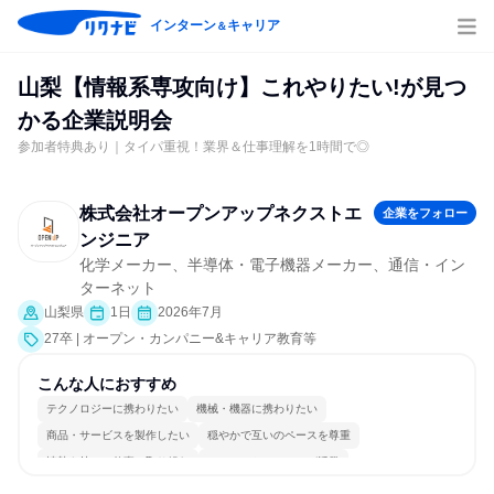
インターン
キャリア
＆
山梨【情報系専攻向け】これやりたい!が見つ
かる企業説明会
参加者特典あり｜タイパ重視！業界＆仕事理解を1時間で◎
株式会社オープンアップネクストエ
企業をフォロー
ンジニア
化学メーカー、半導体・電子機器メーカー、通信・イン
ターネット
山梨県
1日
2026年7月
27卒 | オープン・カンパニー&キャリア教育等
こんな人におすすめ
テクノロジーに携わりたい
機械・機器に携わりたい
商品・サービスを製作したい
穏やかで互いのペースを尊重
情熱を持って仕事に取り組む
コミュニケーションが活発
常に新しいものに挑戦
多様な職種の人と関われる
一つの専門分野を極める