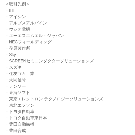
＜取引先例＞
・IHI
・アイシン
・アルプスアルパイン
・ウシオ電機
・エーエスエムエル・ジャパン
・NECフィールディング
・荏原製作所
・Sky
・SCREENセミコンダクターソリューションズ
・スズキ
・住友ゴム工業
・大同信号
・デンソー
・東海ソフト
・東京エレクトロン テクノロジーソリューションズ
・東北エプソン
・トヨタ自動車
・トヨタ自動車東日本
・豊田自動織機
・豊田合成