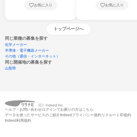
お気に入り
お気に入り
トップページへ
同じ業種の募集を探す
化学メーカー
半導体・電子機器メーカー
その他（通信・インターネット）
同じ開催地の募集を探す
山梨県
エントリーするとプログラムの詳細案内を
受け取れるようになります
ヘルプ・お問い合わせ
ログインでお困りの方はこちら
締切：なし
データを使ったサービスのご紹介
Indeedプライバシー規約
リクルートID規約
エントリー画面へ
Indeed利用規約
エントリー締切や開始月を過ぎた後もシステム上はエントリーできますが、エント
リーへの対応はされないことがあります。