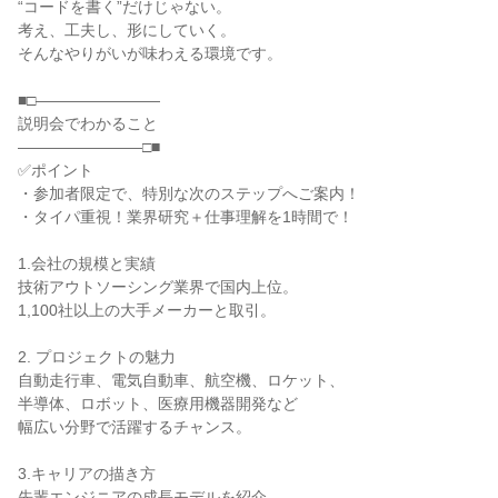
“コードを書く”だけじゃない。
考え、工夫し、形にしていく。
そんなやりがいが味わえる環境です。
■□――――――――
説明会でわかること
――――――――□■
✅ポイント
・参加者限定で、特別な次のステップへご案内！
・タイパ重視！業界研究＋仕事理解を1時間で！
1.会社の規模と実績
技術アウトソーシング業界で国内上位。
1,100社以上の大手メーカーと取引。
2. プロジェクトの魅力
自動走行車、電気自動車、航空機、ロケット、
半導体、ロボット、医療用機器開発など
幅広い分野で活躍するチャンス。
3.キャリアの描き方
先輩エンジニアの成長モデルを紹介。