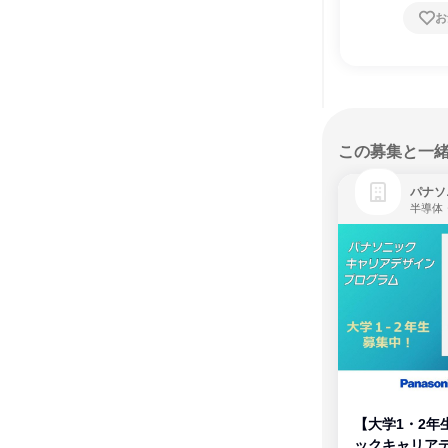
お
この募集と一
パナソ
半導体
【大学1・2年
ックキャリア