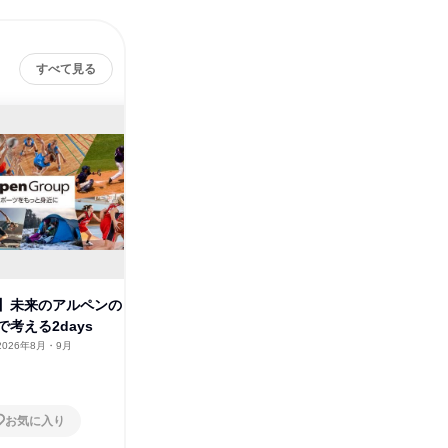
すべて見る
】未来のアルペンの
【東京】【対面】アルペン:総合
【WEB
考える2days
職1Dayオープン・カンパニー
職:1D
2026年8月・9月
東京都
2026年8月・9月・10月・11
オンラ
月
1日
1日
お気に入り
お気に入り