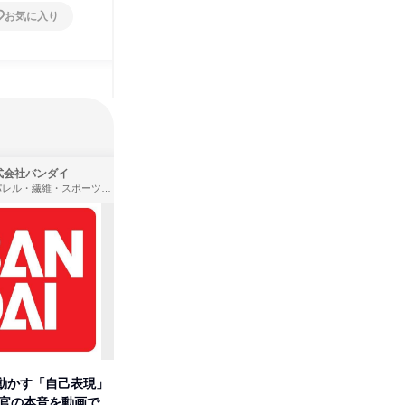
お気に入り
お気に入り
式会社バンダイ
株式会社住まいず
アパレル・繊維・スポーツメーカー、製造・メーカー、ゲーム制作・販売
製造・メーカー、建築設計
動かす「自己表現」
先着順・選考なし|注文住宅の総
【オンラ
考官の本音を動画で公
合職|会社説明会&社長座談会
業界の裏