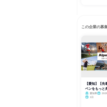
この企業の募
【愛知】【先
ペンをもっと身
愛知県
20
月
1日