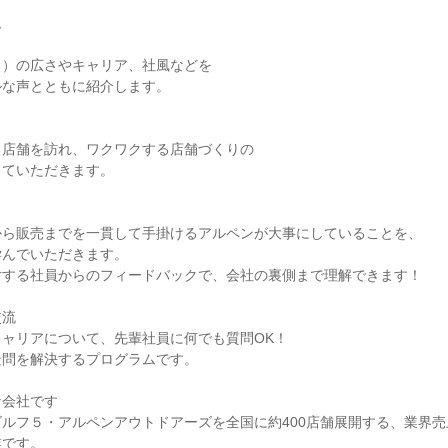
ム
ド）の広さやキャリア、社風などを
ルな声とともに紹介します。
る店舗を訪れ、ワクワクする店舗づくりの
していただきます。
ク
から販売までを一貫して手掛けるアルペンが大事にしていることを、
学んでいただきます。
対する社員からのフィードバックで、会社の裏側まで理解できます！
交流
ャリアについて、先輩社員に何でも質問OK！
疑問を解決するプログラムです。
な会社です
ルフ５・アルペンアウトドアーズを全国に約400店舗展開する、業界
業です。