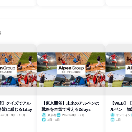
集
着】クイズでアル
【東京開催】未来のアルペンの
【WEB】
近に感じる1day
戦略を本気で考える2days
ルペン 物
26年8月・9月・10月・11
東京都
2026年8月・9月
オンライン
2日～4日
1日