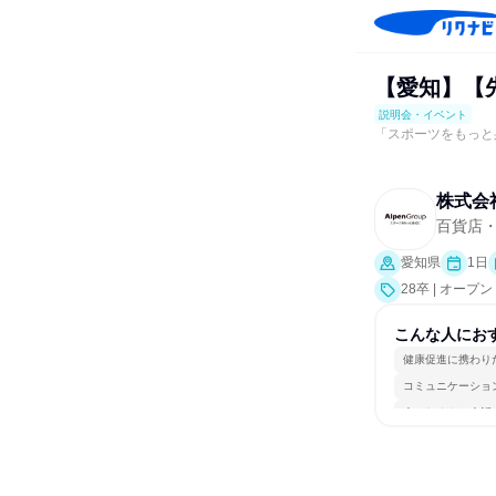
【愛知】【
説明会・イベント
「スポーツをもっと
株式会
百貨店
愛知県
1日
28卒 | オー
こんな人にお
健康促進に携わり
コミュニケーショ
人とたくさん会話