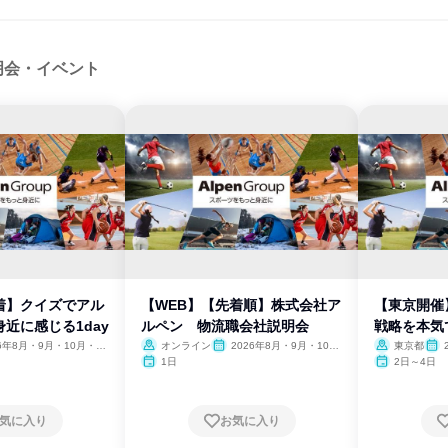
明会・イベント
着】クイズでアル
【WEB】【先着順】株式会社ア
【東京開催
近に感じる1day
ルペン 物流職会社説明会
戦略を本気で
26年8月・9月・10月・11
オンライン
2026年8月・9月・10
東京都
月・11月
1日
2日～4日
気に入り
お気に入り