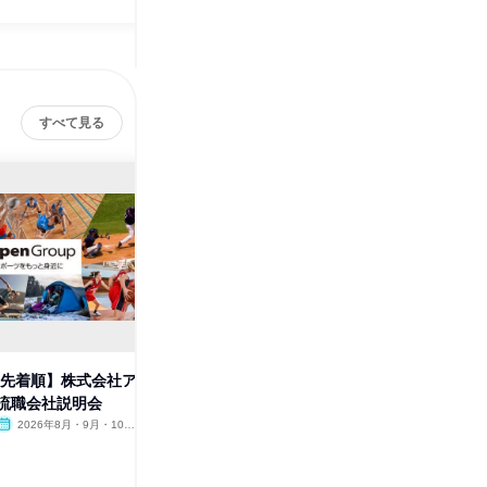
すべて見る
【先着順】株式会社ア
【東京】【対面】アルペン:総合
【WEB
流職会社説明会
職1Dayオープン・カンパニー
職:1D
2026年8月・9月・10
東京都
2026年8月・9月・10月・11
オンラ
月・11月
月
1日
1日