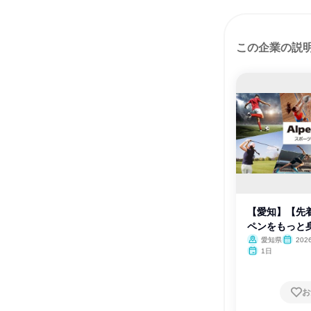
この企業の説
【愛知】【先
ペンをもっと身
愛知県
20
月
1日
お