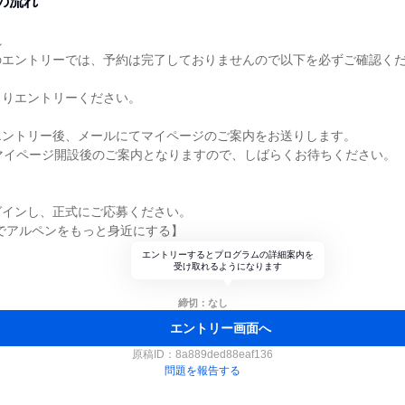
の流れ
れ
のエントリーでは、予約は完了しておりませんので以下を必ずご確認く
よりエントリーください。
エントリー後、メールにてマイページのご案内をお送りします。
マイページ開設後のご案内となりますので、しばらくお待ちください。
グインし、正式にご応募ください。
ズでアルペンをもっと身近にする】
エントリーするとプログラムの詳細案内を
受け取れるようになります
締切：なし
エントリー画面へ
原稿ID：
8a889ded88eaf136
問題を報告する