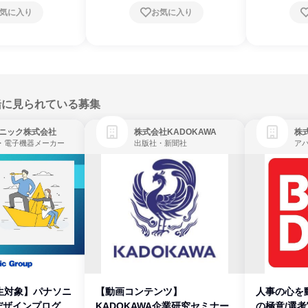
気に入り
お気に入り
緒に見られている募集
ニック株式会社
株式会社KADOKAWA
株
・電子機器メーカー
出版社・新聞社
生対象】パナソニ
【動画コンテンツ】
人事の心を
デザインプログラ
KADOKAWA企業研究セミナー
の極意/選