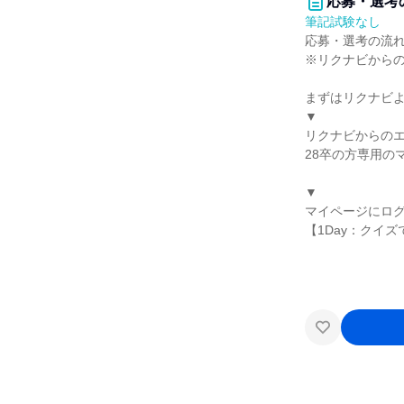
応募・選考
筆記試験なし
応募・選考の流
※リクナビから
まずはリクナビ
▼
リクナビからの
28卒の方専用の
▼
マイページにロ
【1Day：クイ