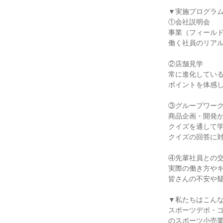
▼実施プログラ
①会社説明会
事業（フィール
働く社員のリア
②店舗見学
常に進化してい
ポイントを体感
③グループワー
商品企画・開発
クイズを通して
クイズの回答に
④先輩社員との
実際の働き方やキ
皆さんの不安や
▼私たちはこん
スポーツデポ・ゴ
のスポーツ小売