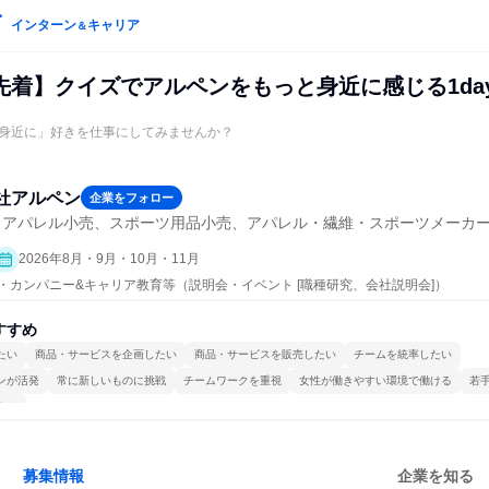
インターン
キャリア
＆
先着】クイズでアルペンをもっと身近に感じる1da
身近に」好きを仕事にしてみませんか？
社アルペン
企業をフォロー
・アパレル小売、スポーツ用品小売、アパレル・繊維・スポーツメーカ
2026年8月・9月・10月・11月
プン・カンパニー&キャリア教育等（説明会・イベント [職種研究、会社説明会]）
すすめ
たい
商品・サービスを企画したい
商品・サービスを販売したい
チームを統率したい
ンが活発
常に新しいものに挑戦
チームワークを重視
女性が働きやすい環境で働ける
若
する
募集情報
企業を知る